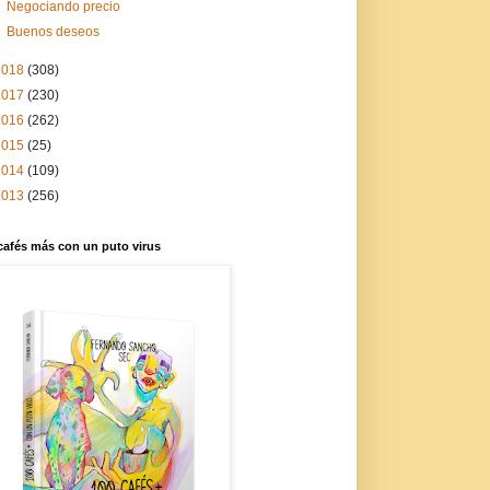
Negociando precio
Buenos deseos
2018
(308)
2017
(230)
2016
(262)
2015
(25)
2014
(109)
2013
(256)
cafés más con un puto virus