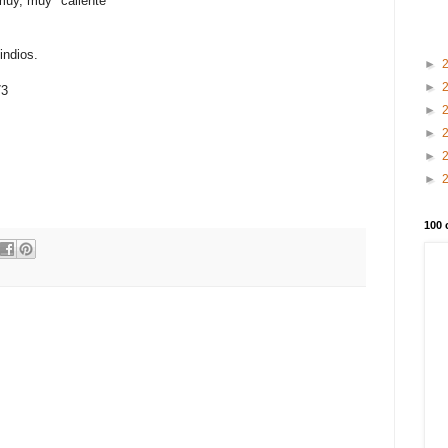
 muy, muy "caliente"
indios.
►
►
73
►
►
►
►
100 