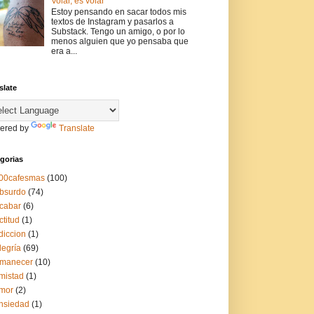
Volar, es volar
Estoy pensando en sacar todos mis
textos de Instagram y pasarlos a
Substack. Tengo un amigo, o por lo
menos alguien que yo pensaba que
era a...
slate
ered by
Translate
gorias
00cafesmas
(100)
bsurdo
(74)
cabar
(6)
ctitud
(1)
diccion
(1)
legría
(69)
manecer
(10)
mistad
(1)
mor
(2)
nsiedad
(1)