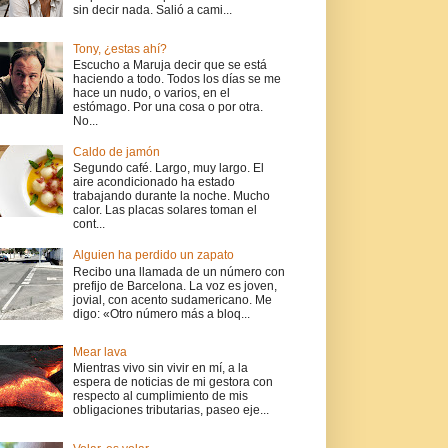
sin decir nada. Salió a cami...
Tony, ¿estas ahí?
Escucho a Maruja decir que se está
haciendo a todo. Todos los días se me
hace un nudo, o varios, en el
estómago. Por una cosa o por otra.
No...
Caldo de jamón
Segundo café. Largo, muy largo. El
aire acondicionado ha estado
trabajando durante la noche. Mucho
calor. Las placas solares toman el
cont...
Alguien ha perdido un zapato
Recibo una llamada de un número con
prefijo de Barcelona. La voz es joven,
jovial, con acento sudamericano. Me
digo: «Otro número más a bloq...
Mear lava
Mientras vivo sin vivir en mí, a la
espera de noticias de mi gestora con
respecto al cumplimiento de mis
obligaciones tributarias, paseo eje...