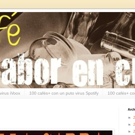
virus iVoox
100 cafés+ con un puto virus Spotify
100 cafés+ co
Arch
►
►
►