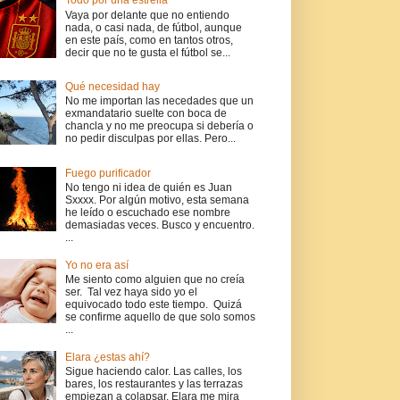
Todo por una estrella
Vaya por delante que no entiendo
nada, o casi nada, de fútbol, aunque
en este país, como en tantos otros,
decir que no te gusta el fútbol se...
Qué necesidad hay
No me importan las necedades que un
exmandatario suelte con boca de
chancla y no me preocupa si debería o
no pedir disculpas por ellas. Pero...
Fuego purificador
No tengo ni idea de quién es Juan
Sxxxx. Por algún motivo, esta semana
he leído o escuchado ese nombre
demasiadas veces. Busco y encuentro.
...
Yo no era así
Me siento como alguien que no creía
ser. Tal vez haya sido yo el
equivocado todo este tiempo. Quizá
se confirme aquello de que solo somos
...
Elara ¿estas ahí?
Sigue haciendo calor. Las calles, los
bares, los restaurantes y las terrazas
empiezan a colapsar. Elara me mira