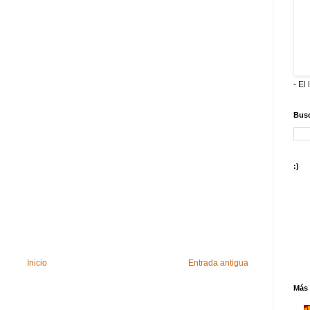
- El 
Busc
:)
Inicio
Entrada antigua
Más 