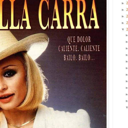
►
►
►
►
▼