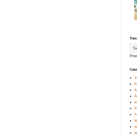
Tran
Pow
Cate
1
A
A
A
a
A
A
a
a
a