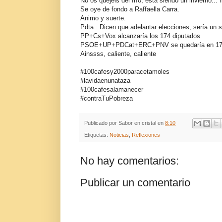
No os quejéis del frío, esta siendo un invierno...
Se oye de fondo a Raffaella Carra.
Animo y suerte.
Pdta.: Dicen que adelantar elecciones, sería un s
PP+Cs+Vox alcanzaría los 174 diputados
PSOE+UP+PDCat+ERC+PNV se quedaría en 1
Ainssss, caliente, caliente
#100cafesy2000paracetamoles
#lavidaenunataza
#100cafesalamanecer
#contraTuPobreza
Publicado por
Sabor en cristal
en
8:10
Etiquetas:
Noticias
,
Reflexiones
No hay comentarios:
Publicar un comentario