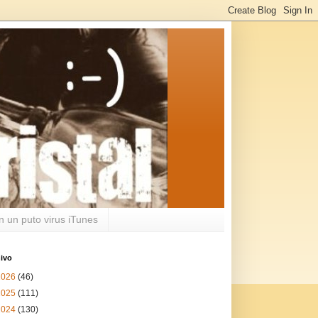
n un puto virus iTunes
ivo
2026
(46)
2025
(111)
2024
(130)