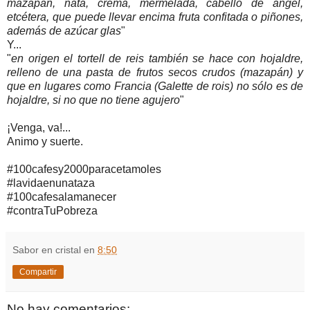
mazapán, nata, crema, mermelada, cabello de ángel,
etcétera, que puede llevar encima fruta confitada o piñones,
además de azúcar glas
"
Y...
"
en origen el tortell de reis también se hace con hojaldre,
relleno de una pasta de frutos secos crudos (mazapán) y
que en lugares como Francia (Galette de rois) no sólo es de
hojaldre, si no que no tiene agujero
"
¡Venga, va!...
Animo y suerte.
#100cafesy2000paracetamoles
#lavidaenunataza
#100cafesalamanecer
#contraTuPobreza
Sabor en cristal
en
8:50
Compartir
No hay comentarios: