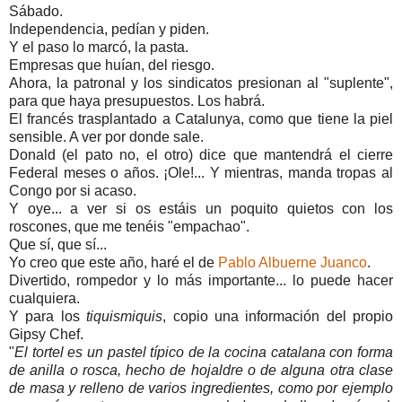
Sábado.
Independencia, pedían y piden.
Y el paso lo marcó, la pasta.
Empresas que huían, del riesgo.
Ahora, la patronal y los sindicatos presionan al "suplente",
para que haya presupuestos. Los habrá.
El francés trasplantado a Catalunya, como que tiene la piel
sensible. A ver por donde sale.
Donald (el pato no, el otro) dice que mantendrá el cierre
Federal meses o años. ¡Ole!... Y mientras, manda tropas al
Congo por si acaso.
Y oye... a ver si os estáis un poquito quietos con los
roscones, que me tenéis "empachao".
Que sí, que sí...
Yo creo que este año, haré el de
Pablo Albuerne Juanco
.
Divertido, rompedor y lo más importante... lo puede hacer
cualquiera.
Y para los
tiquismiquis
, copio una información del propio
Gipsy Chef.
"
El tortel es un pastel típico de la cocina catalana con forma
de anilla o rosca, hecho de hojaldre o de alguna otra clase
de masa y relleno de varios ingredientes, como por ejemplo