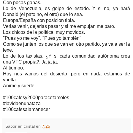
Con pocas ganas.
Lo de Venezuela, es golpe de estado. Y si no, ya hará
Donald (el pato no, el otro) que lo sea.
Europa/España con posición tibia.
Verlas venir, dejarlas pasar y si me empujan me paro.
Los chicos de la política, muy movidos.
"Pues yo me voy", "Pues yo también"
Como se junten los que se van en otro partido, ya va a ser la
lexe.
Lo de los taxistas. ¿Y si cada comunidad autónoma crea
una VTC propia?. Ja ja ja.
Al tiempo.
Hoy nos vamos del desierto, pero en nada estamos de
vuelta.
Animo y suerte.
#100cafesy2000paracetamoles
#lavidaenunataza
#100cafesalamanecer
Sabor en cristal
en
7:25