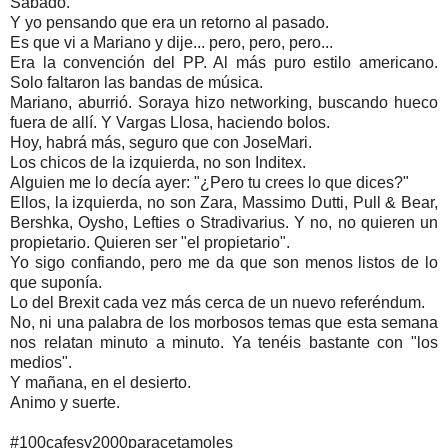
Sábado.
Y yo pensando que era un retorno al pasado.
Es que vi a Mariano y dije... pero, pero, pero...
Era la convención del PP. Al más puro estilo americano.
Solo faltaron las bandas de música.
Mariano, aburrió. Soraya hizo networking, buscando hueco
fuera de allí. Y Vargas Llosa, haciendo bolos.
Hoy, habrá más, seguro que con JoseMari.
Los chicos de la izquierda, no son Inditex.
Alguien me lo decía ayer: "¿Pero tu crees lo que dices?"
Ellos, la izquierda, no son Zara, Massimo Dutti, Pull & Bear,
Bershka, Oysho, Lefties o Stradivarius. Y no, no quieren un
propietario. Quieren ser "el propietario".
Yo sigo confiando, pero me da que son menos listos de lo
que suponía.
Lo del Brexit cada vez más cerca de un nuevo referéndum.
No, ni una palabra de los morbosos temas que esta semana
nos relatan minuto a minuto. Ya tenéis bastante con "los
medios".
Y mañana, en el desierto.
Animo y suerte.
#100cafesy2000paracetamoles