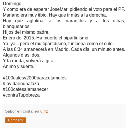
Domingo.
Y como era de esperar JoseMari pidiendo el voto para el PP.
Mariano era muy tibio. Hay que ir más a la derecha.
Hay que aglutinar a los naranjitos y a los ultras,
blanquearlos.
Hijos del mismo padre.
Enero del 2015. Ha muerto el bipartidismo.
Ya, ya... pero el multipartidismo, funciona como el culo.
A las 8:34 amanecerá en Madrid. Cada día, un minuto antes.
Algunos días, dos.
Y la rueda, volverá a girar.
Animo y suerte.
#100cafesy2000paracetamoles
#lavidaenunataza
#100cafesalamanecer
#contraTupobreza
Sabor en cristal
en
6:42
Compartir