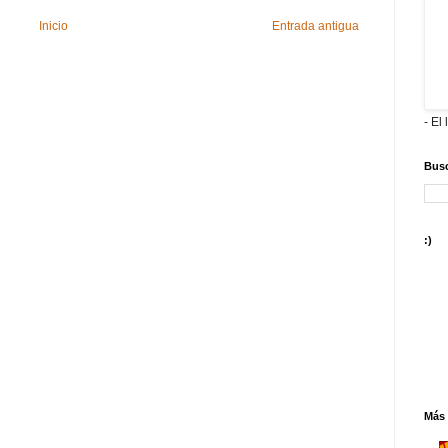
Inicio
Entrada antigua
- El 
Busc
:)
Más 