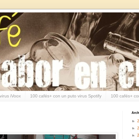
virus iVoox
100 cafés+ con un puto virus Spotify
100 cafés+ co
Arch
►
►
►