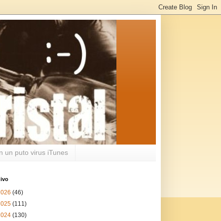
n un puto virus iTunes
ivo
2026
(46)
2025
(111)
2024
(130)