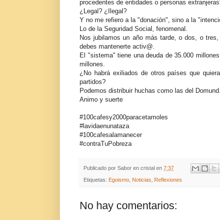
procedentes de entidades o personas extranjeras".
¿Legal? ¿Ilegal?
Y no me refiero a la "donación", sino a la "intenci
Lo de la Seguridad Social, fenomenal.
Nos jubilamos un año más tarde, o dos, o tres,
debes mantenerte activ@.
El "sistema" tiene una deuda de 35.000 millones
millones.
¿No habrá exiliados de otros países que quiera
partidos?
Podemos distribuir huchas como las del Domund. 
Animo y suerte
#100cafesy2000paracetamoles
#lavidaenunataza
#100cafesalamanecer
#contraTuPobreza
Publicado por
Sabor en cristal
en
7:37
Etiquetas:
Egoismo
,
Noticias
,
Reflexiones
No hay comentarios: