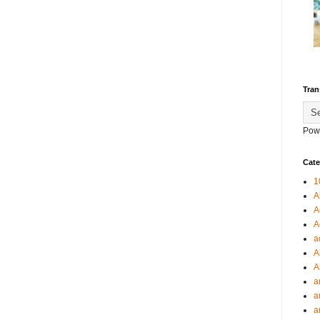
Tran
Pow
Cate
1
A
A
A
a
A
A
a
a
a