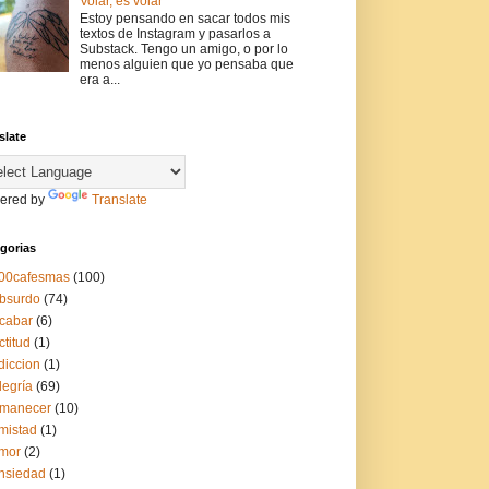
Volar, es volar
Estoy pensando en sacar todos mis
textos de Instagram y pasarlos a
Substack. Tengo un amigo, o por lo
menos alguien que yo pensaba que
era a...
slate
ered by
Translate
gorias
00cafesmas
(100)
bsurdo
(74)
cabar
(6)
ctitud
(1)
diccion
(1)
legría
(69)
manecer
(10)
mistad
(1)
mor
(2)
nsiedad
(1)