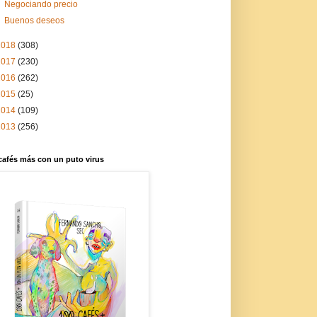
Negociando precio
Buenos deseos
2018
(308)
2017
(230)
2016
(262)
2015
(25)
2014
(109)
2013
(256)
cafés más con un puto virus