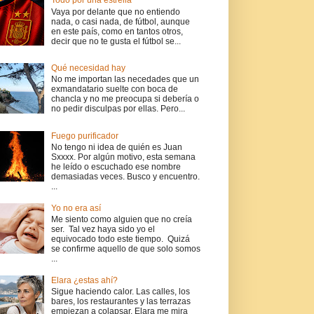
Todo por una estrella
Vaya por delante que no entiendo
nada, o casi nada, de fútbol, aunque
en este país, como en tantos otros,
decir que no te gusta el fútbol se...
Qué necesidad hay
No me importan las necedades que un
exmandatario suelte con boca de
chancla y no me preocupa si debería o
no pedir disculpas por ellas. Pero...
Fuego purificador
No tengo ni idea de quién es Juan
Sxxxx. Por algún motivo, esta semana
he leído o escuchado ese nombre
demasiadas veces. Busco y encuentro.
...
Yo no era así
Me siento como alguien que no creía
ser. Tal vez haya sido yo el
equivocado todo este tiempo. Quizá
se confirme aquello de que solo somos
...
Elara ¿estas ahí?
Sigue haciendo calor. Las calles, los
bares, los restaurantes y las terrazas
empiezan a colapsar. Elara me mira