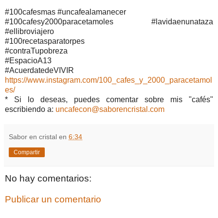
#100cafesmas #uncafealamanecer
#100cafesy2000paracetamoles #lavidaenunataza
#ellibroviajero
#100recetasparatorpes
#contraTupobreza
#EspacioA13
#AcuerdatedeVIVIR
https://www.instagram.com/100_cafes_y_2000_paracetamol
es/
* Si lo deseas, puedes comentar sobre mis "cafés"
escribiendo a:
uncafecon@saborencristal.com
Sabor en cristal
en
6:34
Compartir
No hay comentarios:
Publicar un comentario