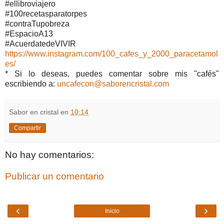
#ellibroviajero
#100recetasparatorpes
#contraTupobreza
#EspacioA13
#AcuerdatedeVIVIR
https://www.instagram.com/100_cafes_y_2000_paracetamol
es/
* Si lo deseas, puedes comentar sobre mis "cafés"
escribiendo a:
uncafecon@saborencristal.com
Sabor en cristal
en
10:14
Compartir
No hay comentarios:
Publicar un comentario
‹
›
Inicio