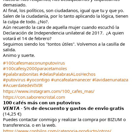
demasiado.
Al final, los políticos, son ciudadanos, igual que tu y que yo. 
Salen de la ciudadanía, por lo tanto aplicando la lógica, tienen 
la culpa de todo. ¿No?.
Aún recuerdo la cara de aquella mujer cuando escuchó la 
Declaración de Independencia unilateral de 2017.  ¿A quien 
votará el 14 de febrero?
Seguimos siendo los "tontos útiles". Volvemos a la casilla de 
salida.
Animo y suerte.
#100cafesmasconunputovirus
#100cafesy2000paracetamoles
#palabrasbonitas
#delasPalabrasALosHechos
#putovirus
#yocontigo
#uncafealamanecer
#lavidaenunataza
#AcuerdatedeVIVIR
https://www.instagram.com/100_cafes_mas/
https://con.saborencristal.com
𝟭𝟬𝟬 𝗰𝗮𝗳𝗲́𝘀 𝗺𝗮́𝘀 𝗰𝗼𝗻 𝘂𝗻 𝗽𝘂𝘁𝗼𝘃𝗶𝗿𝘂𝘀
𝙑𝙀𝙉𝙏𝘼 - 𝟱% 𝗱𝗲 𝗱𝗲𝘀𝗰𝘂𝗲𝗻𝘁𝗼 𝘆 𝗴𝗮𝘀𝘁𝗼𝘀 𝗱𝗲 𝗲𝗻𝘃𝗶́𝗼 𝗴𝗿𝗮𝘁𝗶𝘀 
(14,25 €)
Puedes contactar conmigo y realizar la compra por BIZUM o 
transferencia. o en la web.
https://www.conhilos.com/categoria-producto/otros/