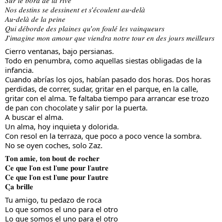
𝑆𝑢𝑟 𝑙𝑒 𝑏𝑜𝑟𝑑 𝑑𝑒 𝑙𝑎 𝑟𝑖𝑣𝑒
𝑁𝑜𝑠 𝑑𝑒𝑠𝑡𝑖𝑛𝑠 𝑠𝑒 𝑑𝑒𝑠𝑠𝑖𝑛𝑒𝑛𝑡 𝑒𝑡 𝑠'𝑒́𝑐𝑜𝑢𝑙𝑒𝑛𝑡 𝑎𝑢-𝑑𝑒𝑙𝑎̀
𝐴𝑢-𝑑𝑒𝑙𝑎̀ 𝑑𝑒 𝑙𝑎 𝑝𝑒𝑖𝑛𝑒
𝑄𝑢𝑖 𝑑𝑒́𝑏𝑜𝑟𝑑𝑒 𝑑𝑒𝑠 𝑝𝑙𝑎𝑖𝑛𝑒𝑠 𝑞𝑢'𝑜𝑛 𝑓𝑜𝑢𝑙𝑒́ 𝑙𝑒𝑠 𝑣𝑎𝑖𝑛𝑞𝑢𝑒𝑢𝑟𝑠
𝐽'𝑖𝑚𝑎𝑔𝑖𝑛𝑒 𝑚𝑜𝑛 𝑎𝑚𝑜𝑢𝑟 𝑞𝑢𝑒 𝑣𝑖𝑒𝑛𝑑𝑟𝑎 𝑛𝑜𝑡𝑟𝑒 𝑡𝑜𝑢𝑟 𝑒𝑛 𝑑𝑒𝑠 𝑗𝑜𝑢𝑟𝑠 𝑚𝑒𝑖𝑙𝑙𝑒𝑢𝑟𝑠
Cierro ventanas, bajo persianas. 
Todo en penumbra, como aquellas siestas obligadas de la 
infancia.
Cuando abrías los ojos, habían pasado dos horas. Dos horas 
perdidas, de correr, sudar, gritar en el parque, en la calle, 
gritar con el alma. Te faltaba tiempo para arrancar ese trozo 
de pan con chocolate y salir por la puerta.
A buscar el alma.
Un alma, hoy inquieta y dolorida.
Con resol en la terraza, que poco a poco vence la sombra.
No se oyen coches, solo Zaz.
𝐓𝐨𝐧 𝐚𝐦𝐢𝐞, 𝐭𝐨𝐧 𝐛𝐨𝐮𝐭 𝐝𝐞 𝐫𝐨𝐜𝐡𝐞𝐫
𝐂𝐞 𝐪𝐮𝐞 𝐥'𝐨𝐧 𝐞𝐬𝐭 𝐥'𝐮𝐧𝐞 𝐩𝐨𝐮𝐫 𝐥'𝐚𝐮𝐭𝐫𝐞
𝐂𝐞 𝐪𝐮𝐞 𝐥'𝐨𝐧 𝐞𝐬𝐭 𝐥'𝐮𝐧𝐞 𝐩𝐨𝐮𝐫 𝐥'𝐚𝐮𝐭𝐫𝐞
𝐂̧𝐚 𝐛𝐫𝐢𝐥𝐥𝐞
Tu amigo, tu pedazo de roca
Lo que somos el uno para el otro
Lo que somos el uno para el otro