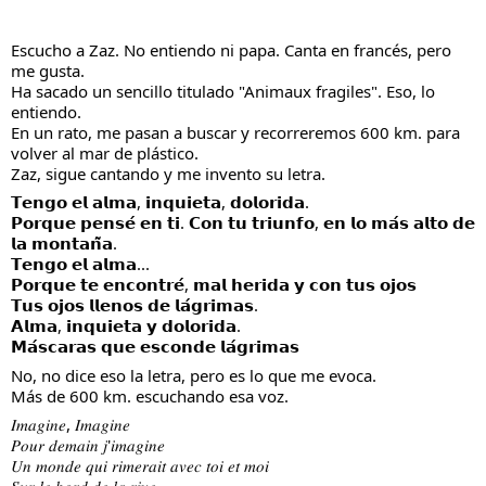
Escucho a Zaz. No entiendo ni papa. Canta en francés, pero 
me gusta.
Ha sacado un sencillo titulado "Animaux fragiles". Eso, lo 
entiendo.
En un rato, me pasan a buscar y recorreremos 600 km. para 
volver al mar de plástico.
Zaz, sigue cantando y me invento su letra.
𝗧𝗲𝗻𝗴𝗼 𝗲𝗹 𝗮𝗹𝗺𝗮, 𝗶𝗻𝗾𝘂𝗶𝗲𝘁𝗮, 𝗱𝗼𝗹𝗼𝗿𝗶𝗱𝗮.
𝗣𝗼𝗿𝗾𝘂𝗲 𝗽𝗲𝗻𝘀𝗲́ 𝗲𝗻 𝘁𝗶. 𝗖𝗼𝗻 𝘁𝘂 𝘁𝗿𝗶𝘂𝗻𝗳𝗼, 𝗲𝗻 𝗹𝗼 𝗺𝗮́𝘀 𝗮𝗹𝘁𝗼 𝗱𝗲 
𝗹𝗮 𝗺𝗼𝗻𝘁𝗮𝗻̃𝗮.
𝗧𝗲𝗻𝗴𝗼 𝗲𝗹 𝗮𝗹𝗺𝗮...
𝗣𝗼𝗿𝗾𝘂𝗲 𝘁𝗲 𝗲𝗻𝗰𝗼𝗻𝘁𝗿𝗲́, 𝗺𝗮𝗹 𝗵𝗲𝗿𝗶𝗱𝗮 𝘆 𝗰𝗼𝗻 𝘁𝘂𝘀 𝗼𝗷𝗼𝘀
𝗧𝘂𝘀 𝗼𝗷𝗼𝘀 𝗹𝗹𝗲𝗻𝗼𝘀 𝗱𝗲 𝗹𝗮́𝗴𝗿𝗶𝗺𝗮𝘀.
𝗔𝗹𝗺𝗮, 𝗶𝗻𝗾𝘂𝗶𝗲𝘁𝗮 𝘆 𝗱𝗼𝗹𝗼𝗿𝗶𝗱𝗮.
𝗠𝗮́𝘀𝗰𝗮𝗿𝗮𝘀 𝗾𝘂𝗲 𝗲𝘀𝗰𝗼𝗻𝗱𝗲 𝗹𝗮́𝗴𝗿𝗶𝗺𝗮𝘀
No, no dice eso la letra, pero es lo que me evoca.
Más de 600 km. escuchando esa voz.
𝐼𝑚𝑎𝑔𝑖𝑛𝑒, 𝐼𝑚𝑎𝑔𝑖𝑛𝑒
𝑃𝑜𝑢𝑟 𝑑𝑒𝑚𝑎𝑖𝑛 𝑗'𝑖𝑚𝑎𝑔𝑖𝑛𝑒
𝑈𝑛 𝑚𝑜𝑛𝑑𝑒 𝑞𝑢𝑖 𝑟𝑖𝑚𝑒𝑟𝑎𝑖𝑡 𝑎𝑣𝑒𝑐 𝑡𝑜𝑖 𝑒𝑡 𝑚𝑜𝑖