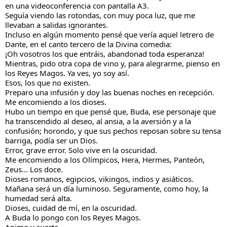
en una videoconferencia con pantalla A3.
Seguía viendo las rotondas, con muy poca luz, que me 
llevaban a salidas ignorantes.
Incluso en algún momento pensé que vería aquel letrero de 
Dante, en el canto tercero de la Divina comedia:
¡Oh vosotros los que entráis, abandonad toda esperanza!
Mientras, pido otra copa de vino y, para alegrarme, pienso en 
los Reyes Magos. Ya ves, yo soy así.
Esos, los que no existen.
Preparo una infusión y doy las buenas noches en recepción.
Me encomiendo a los dioses.
Hubo un tiempo en que pensé que, Buda, ese personaje que 
ha transcendido al deseo, al ansia, a la aversión y a la 
confusión; horondo, y que sus pechos reposan sobre su tensa 
barriga, podía ser un Dios.
Error, grave error. Solo vive en la oscuridad.
Me encomiendo a los Olímpicos, Hera, Hermes, Panteón, 
Zeus... Los doce.
Dioses romanos, egipcios, vikingos, indios y asiáticos.
Mañana será un día luminoso. Seguramente, como hoy, la 
humedad será alta.
Dioses, cuidad de mí, en la oscuridad.
A Buda lo pongo con los Reyes Magos.
Animo y suerte.