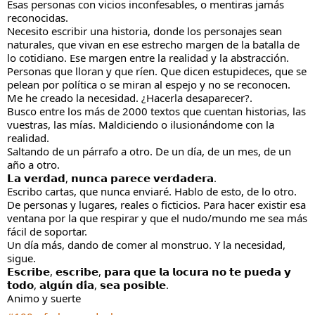
Esas personas con vicios inconfesables, o mentiras jamás
reconocidas.
Necesito escribir una historia, donde los personajes sean
naturales, que vivan en ese estrecho margen de la batalla de
lo cotidiano. Ese margen entre la realidad y la abstracción.
Personas que lloran y que ríen. Que dicen estupideces, que se
pelean por política o se miran al espejo y no se reconocen.
Me he creado la necesidad. ¿Hacerla desaparecer?.
Busco entre los más de 2000 textos que cuentan historias, las
vuestras, las mías. Maldiciendo o ilusionándome con la
realidad.
Saltando de un párrafo a otro. De un día, de un mes, de un
año a otro.
𝗟𝗮 𝘃𝗲𝗿𝗱𝗮𝗱, 𝗻𝘂𝗻𝗰𝗮 𝗽𝗮𝗿𝗲𝗰𝗲 𝘃𝗲𝗿𝗱𝗮𝗱𝗲𝗿𝗮.
Escribo cartas, que nunca enviaré. Hablo de esto, de lo otro.
De personas y lugares, reales o ficticios. Para hacer existir esa
ventana por la que respirar y que el nudo/mundo me sea más
fácil de soportar.
Un día más, dando de comer al monstruo. Y la necesidad,
sigue.
𝗘𝘀𝗰𝗿𝗶𝗯𝗲, 𝗲𝘀𝗰𝗿𝗶𝗯𝗲, 𝗽𝗮𝗿𝗮 𝗾𝘂𝗲 𝗹𝗮 𝗹𝗼𝗰𝘂𝗿𝗮 𝗻𝗼 𝘁𝗲 𝗽𝘂𝗲𝗱𝗮 𝘆
𝘁𝗼𝗱𝗼, 𝗮𝗹𝗴𝘂́𝗻 𝗱𝗶́𝗮, 𝘀𝗲𝗮 𝗽𝗼𝘀𝗶𝗯𝗹𝗲.
Animo y suerte