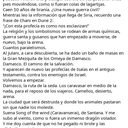
pies moviéndose, como si fueran colas de lagartijas.
Caen 50 años de tiranía. ¿Una nueva guerra civil?
Mientras leo la información que llega de Siria, recuerdo una
frase de Chani en Dune 2:
“¡Con esta profecía es como nos esclavizan!”
La religión y los simbolismos se rodean de armas químicas,
guerra santa y gusanos que han empezado a moverse, de
nuevo, bajo la arena.
Cuantos paralelismos.
Al Julani, a cara descubierta, se ha dado un baño de masas en
la Gran Mezquita de los Omeya de Damasco.
Damasco. El camino de la salvación.
Y aparecen de nuevo las profecías de Isaías en el antiguo
testamento, contra los enemigos de Israel.
Volvemos a empezar.
Damasco, la ruta de la seda. Los caravasar en medio de la
nada, para el reposo de los viajeros. Camellos, desierto,
arena.
La ciudad que será destruida y donde los animales pastaran
sin que nadie los moleste.
Suena Song of the wind (Caravanserai), de Santana. Y me
subo al viento, como si fuera un inmenso dragón volador.
Y me doy cuenta de que no he pegado ni brote y las