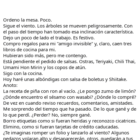
Ordeno la mesa. Poco.
Sigue el viento. Los árboles se mueven peligrosamente. Con
el paso del tiempo han tomado esa inclinación característica.
Dejo un poco de lado el trabajo. Es festivo.
Compro regalos para mi "amigo invisible" y, claro, caen tres
libros de cocina para mi.
Hubieran sido más, pero me contengo.
Está pendiente el pedido de salsas. Ostras, Teriyaki, Chili Thai,
Umami Hon Mirin y los copos de atún.
Sigo con la cocina.
Hoy haré unas albóndigas con salsa de boletus y Shiitake.
Anoto:
La receta de piña con ron al vacío. ¿Le pongo zumo de limón?
¿Dónde encuentro el sésamo con wasabi? ¿Dónde lo compré?
De vez en cuando reviso recuerdos, comentarios, amistades.
Me sorprendo del tiempo que ha pasado. De lo que gané y de
lo que perdí. ¿Perder? No, siempre gané.
Borro etiquetas como si fueran heridas y reconozco cicatrices.
Elimino, como si fueran tarjetas de crédito caducadas.
¿Te imaginas romper un folio y lanzarlo al viento? Algunos
pedazos volaran alto y desaparecerán, otros, quedarán a tus