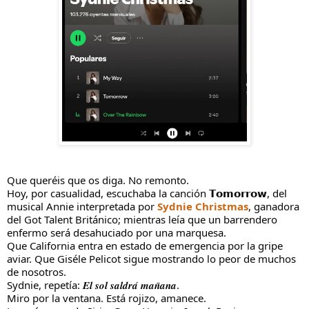
Que queréis que os diga. No remonto.
Hoy, por casualidad, escuchaba la canción 𝗧𝗼𝗺𝗼𝗿𝗿𝗼𝘄, del
musical Annie interpretada por
Sydnie Christmas
, ganadora
del Got Talent Británico; mientras leía que un barrendero
enfermo será desahuciado por una marquesa.
Que California entra en estado de emergencia por la gripe
aviar. Que Giséle Pelicot sigue mostrando lo peor de muchos
de nosotros.
Sydnie, repetía: 𝑬𝒍 𝒔𝒐𝒍 𝒔𝒂𝒍𝒅𝒓𝒂́ 𝒎𝒂𝒏̃𝒂𝒏𝒂.
Miro
por la ventana. Está rojizo, amanece.