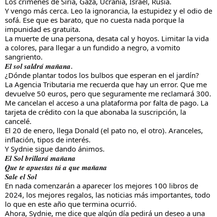
Los crímenes de Siria, Gaza, Ucrania, Israel, Rusia.
Y vengo más cerca. Leo la ignorancia, la estupidez y el odio de
sofá. Ese que es barato, que no cuesta nada porque la
impunidad es gratuita.
La muerte de una persona, desata cal y hoyos. Limitar la vida
a colores, para llegar a un fundido a negro, a vomito
sangriento.
𝑬𝒍 𝒔𝒐𝒍 𝒔𝒂𝒍𝒅𝒓𝒂́ 𝒎𝒂𝒏̃𝒂𝒏𝒂.
¿Dónde plantar todos los bulbos que esperan en el jardín?
La Agencia Tributaria me recuerda que hay un error. Que me
devuelve 50 euros, pero que seguramente me reclamará 300.
Me cancelan el acceso a una plataforma por falta de pago. La
tarjeta de crédito con la que abonaba la suscripción, la
cancelé.
El 20 de enero, llega Donald (el pato no, el otro). Aranceles,
inflación, tipos de interés.
Y Sydnie sigue dando ánimos.
𝑬𝒍 𝑺𝒐𝒍 𝒃𝒓𝒊𝒍𝒍𝒂𝒓𝒂́ 𝒎𝒂𝒏̃𝒂𝒏𝒂
𝑸𝒖𝒆 𝒕𝒆 𝒂𝒑𝒖𝒆𝒔𝒕𝒂𝒔 𝒕𝒖́ 𝒂 𝒒𝒖𝒆 𝒎𝒂𝒏̃𝒂𝒏𝒂
𝑺𝒂𝒍𝒆 𝒆𝒍 𝑺𝒐𝒍
En nada comenzarán a aparecer los mejores 100 libros de
2024, los mejores regalos, las noticias más importantes, todo
lo que en este año que termina ocurrió.
Ahora, Sydnie, me dice que algún día pedirá un deseo a una