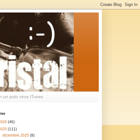
n un puto virus iTunes
ivo
2026
(46)
2025
(111)
►
diciembre 2025
(8)