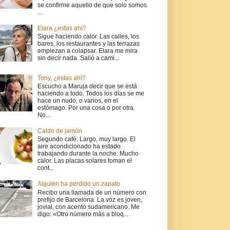
se confirme aquello de que solo somos
...
Elara ¿estas ahí?
Sigue haciendo calor. Las calles, los
bares, los restaurantes y las terrazas
empiezan a colapsar. Elara me mira
sin decir nada. Salió a cami...
Tony, ¿estas ahí?
Escucho a Maruja decir que se está
haciendo a todo. Todos los días se me
hace un nudo, o varios, en el
estómago. Por una cosa o por otra.
No...
Caldo de jamón
Segundo café. Largo, muy largo. El
aire acondicionado ha estado
trabajando durante la noche. Mucho
calor. Las placas solares toman el
cont...
Alguien ha perdido un zapato
Recibo una llamada de un número con
prefijo de Barcelona. La voz es joven,
jovial, con acento sudamericano. Me
digo: «Otro número más a bloq...