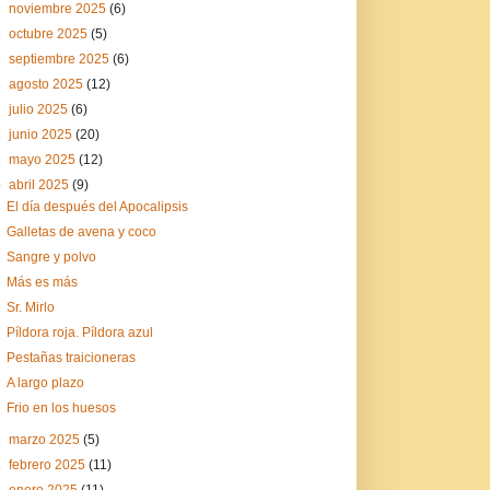
►
noviembre 2025
(6)
►
octubre 2025
(5)
►
septiembre 2025
(6)
►
agosto 2025
(12)
►
julio 2025
(6)
►
junio 2025
(20)
►
mayo 2025
(12)
▼
abril 2025
(9)
El día después del Apocalipsis
Galletas de avena y coco
Sangre y polvo
Más es más
Sr. Mirlo
Píldora roja. Píldora azul
Pestañas traicioneras
A largo plazo
Frio en los huesos
►
marzo 2025
(5)
►
febrero 2025
(11)
►
enero 2025
(11)