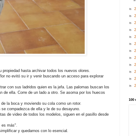
►
►
►
►
►
►
►
►
►
 su propiedad hasta archivar todos los nuevos olores.
►
flor no evitó su ir y venir buscando un acceso para explorar
►
►
trar con sus ladridos quien es la jefa. Las palomas buscan los
an de ella. Corre de un lado a otro. Se asoma por los huecos
100 
o de la boca y moviendo su cola como un rotor.
ien se compadezca de ella y le de su desayuno.
ntas de video de todos los modelos, siguen en el pasillo desde
s es más".
implificar y quedarnos con lo esencial.