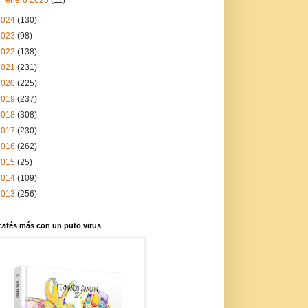
2024
(130)
2023
(98)
2022
(138)
2021
(231)
2020
(225)
2019
(237)
2018
(308)
2017
(230)
2016
(262)
2015
(25)
2014
(109)
2013
(256)
cafés más con un puto virus