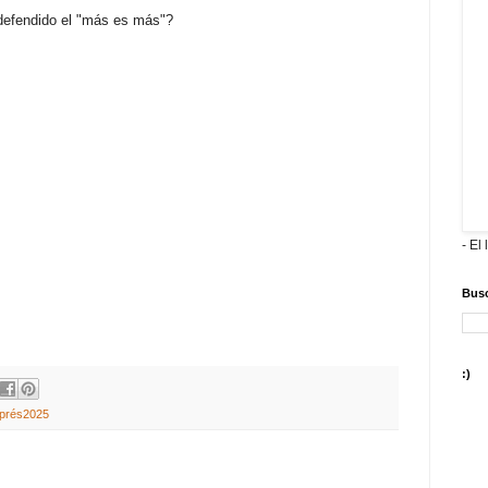
 defendido el "más es más"?
- El 
Busc
:)
xprés2025