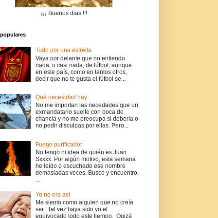
¡¡¡ Buenos dias !!!
populares
Todo por una estrella
Vaya por delante que no entiendo
nada, o casi nada, de fútbol, aunque
en este país, como en tantos otros,
decir que no te gusta el fútbol se...
Qué necesidad hay
No me importan las necedades que un
exmandatario suelte con boca de
chancla y no me preocupa si debería o
no pedir disculpas por ellas. Pero...
Fuego purificador
No tengo ni idea de quién es Juan
Sxxxx. Por algún motivo, esta semana
he leído o escuchado ese nombre
demasiadas veces. Busco y encuentro.
...
Yo no era así
Me siento como alguien que no creía
ser. Tal vez haya sido yo el
equivocado todo este tiempo. Quizá