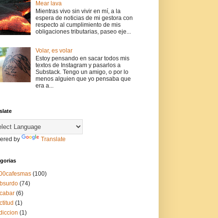
Mear lava
Mientras vivo sin vivir en mí, a la
espera de noticias de mi gestora con
respecto al cumplimiento de mis
obligaciones tributarias, paseo eje...
Volar, es volar
Estoy pensando en sacar todos mis
textos de Instagram y pasarlos a
Substack. Tengo un amigo, o por lo
menos alguien que yo pensaba que
era a...
slate
ered by
Translate
gorias
00cafesmas
(100)
bsurdo
(74)
cabar
(6)
ctitud
(1)
diccion
(1)