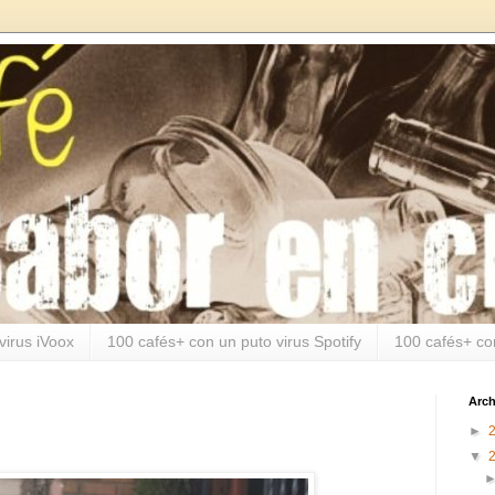
virus iVoox
100 cafés+ con un puto virus Spotify
100 cafés+ co
Arch
►
▼