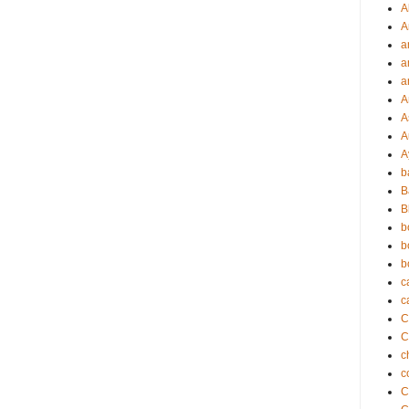
A
A
a
a
a
A
A
A
A
b
B
B
b
b
b
c
c
C
c
c
C