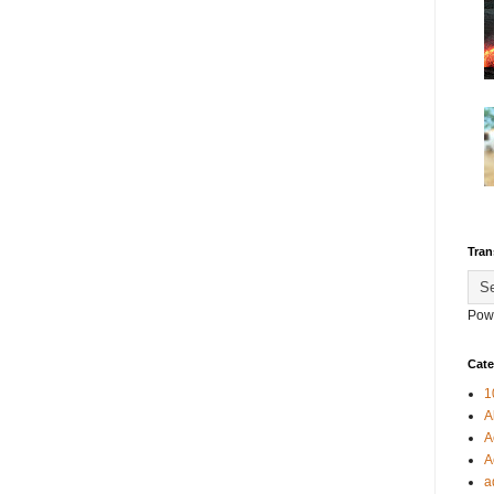
Tran
Pow
Cate
1
A
A
A
a