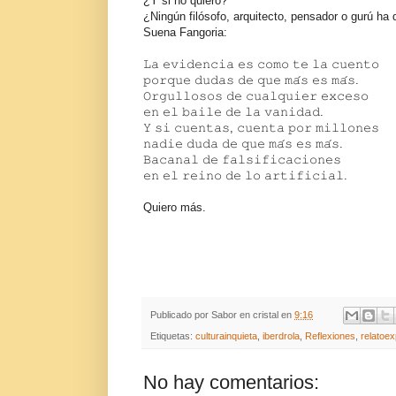
¿Y si no quiero?
¿Ningún filósofo, arquitecto, pensador o gurú ha
Suena Fangoria:
𝙻𝚊 𝚎𝚟𝚒𝚍𝚎𝚗𝚌𝚒𝚊 𝚎𝚜 𝚌𝚘𝚖𝚘 𝚝𝚎 𝚕𝚊 𝚌𝚞𝚎𝚗𝚝𝚘
𝚙𝚘𝚛𝚚𝚞𝚎 𝚍𝚞𝚍𝚊𝚜 𝚍𝚎 𝚚𝚞𝚎 𝚖𝚊́𝚜 𝚎𝚜 𝚖𝚊́𝚜.
𝙾𝚛𝚐𝚞𝚕𝚕𝚘𝚜𝚘𝚜 𝚍𝚎 𝚌𝚞𝚊𝚕𝚚𝚞𝚒𝚎𝚛 𝚎𝚡𝚌𝚎𝚜𝚘
𝚎𝚗 𝚎𝚕 𝚋𝚊𝚒𝚕𝚎 𝚍𝚎 𝚕𝚊 𝚟𝚊𝚗𝚒𝚍𝚊𝚍.
𝚈 𝚜𝚒 𝚌𝚞𝚎𝚗𝚝𝚊𝚜, 𝚌𝚞𝚎𝚗𝚝𝚊 𝚙𝚘𝚛 𝚖𝚒𝚕𝚕𝚘𝚗𝚎𝚜
𝚗𝚊𝚍𝚒𝚎 𝚍𝚞𝚍𝚊 𝚍𝚎 𝚚𝚞𝚎 𝚖𝚊́𝚜 𝚎𝚜 𝚖𝚊́𝚜.
𝙱𝚊𝚌𝚊𝚗𝚊𝚕 𝚍𝚎 𝚏𝚊𝚕𝚜𝚒𝚏𝚒𝚌𝚊𝚌𝚒𝚘𝚗𝚎𝚜
𝚎𝚗 𝚎𝚕 𝚛𝚎𝚒𝚗𝚘 𝚍𝚎 𝚕𝚘 𝚊𝚛𝚝𝚒𝚏𝚒𝚌𝚒𝚊𝚕.
Quiero más.
Publicado por
Sabor en cristal
en
9:16
Etiquetas:
culturainquieta
,
iberdrola
,
Reflexiones
,
relatoe
No hay comentarios: