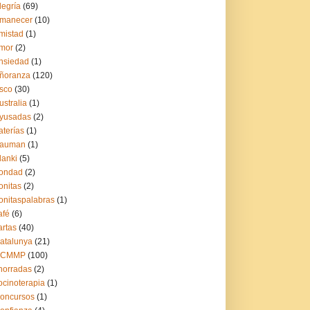
legría
(69)
manecer
(10)
mistad
(1)
mor
(2)
nsiedad
(1)
ñoranza
(120)
sco
(30)
ustralia
(1)
yusadas
(2)
aterías
(1)
auman
(1)
lanki
(5)
ondad
(2)
onitas
(2)
onitaspalabras
(1)
afé
(6)
artas
(40)
atalunya
(21)
CCMMP
(100)
horradas
(2)
ocinoterapia
(1)
oncursos
(1)