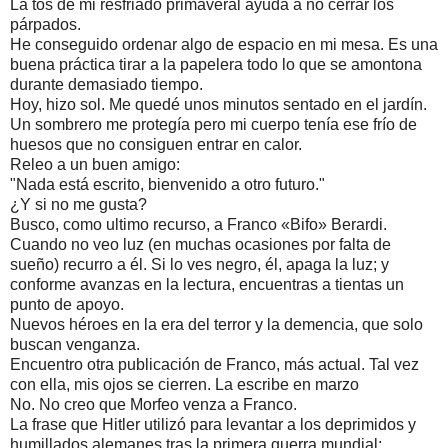
La tos de mi resfriado primaveral ayuda a no cerrar los
párpados.
He conseguido ordenar algo de espacio en mi mesa. Es una
buena práctica tirar a la papelera todo lo que se amontona
durante demasiado tiempo.
Hoy, hizo sol. Me quedé unos minutos sentado en el jardín.
Un sombrero me protegía pero mi cuerpo tenía ese frío de
huesos que no consiguen entrar en calor.
Releo a un buen amigo:
"Nada está escrito, bienvenido a otro futuro."
¿Y si no me gusta?
Busco, como ultimo recurso, a Franco «Bifo» Berardi.
Cuando no veo luz (en muchas ocasiones por falta de
sueño) recurro a él. Si lo ves negro, él, apaga la luz; y
conforme avanzas en la lectura, encuentras a tientas un
punto de apoyo.
Nuevos héroes en la era del terror y la demencia, que solo
buscan venganza.
Encuentro otra publicación de Franco, más actual. Tal vez
con ella, mis ojos se cierren. La escribe en marzo
No. No creo que Morfeo venza a Franco.
La frase que Hitler utilizó para levantar a los deprimidos y
humillados alemanes tras la primera guerra mundial: