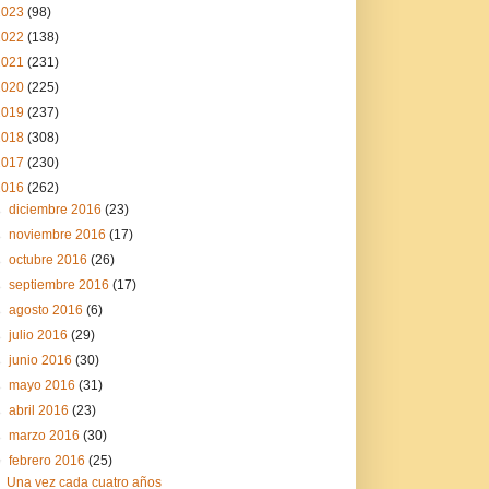
2023
(98)
2022
(138)
2021
(231)
2020
(225)
2019
(237)
2018
(308)
2017
(230)
2016
(262)
►
diciembre 2016
(23)
►
noviembre 2016
(17)
►
octubre 2016
(26)
►
septiembre 2016
(17)
►
agosto 2016
(6)
►
julio 2016
(29)
►
junio 2016
(30)
►
mayo 2016
(31)
►
abril 2016
(23)
►
marzo 2016
(30)
▼
febrero 2016
(25)
Una vez cada cuatro años