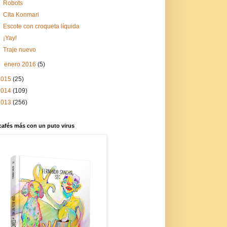
Robots
Cita Konmari
Escote con croqueta líquida
¡Yay!
Traje nuevo
►
enero 2016
(5)
2015
(25)
2014
(109)
2013
(256)
cafés más con un puto virus