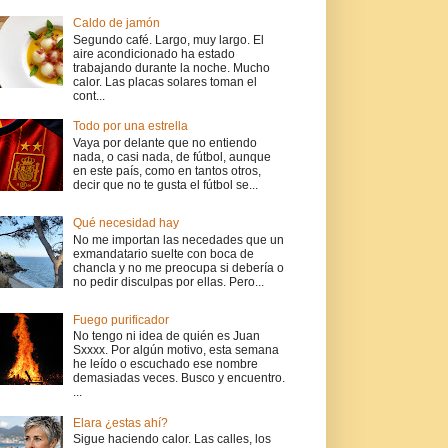
Caldo de jamón
Segundo café. Largo, muy largo. El
aire acondicionado ha estado
trabajando durante la noche. Mucho
calor. Las placas solares toman el
cont...
Todo por una estrella
Vaya por delante que no entiendo
nada, o casi nada, de fútbol, aunque
en este país, como en tantos otros,
decir que no te gusta el fútbol se...
Qué necesidad hay
No me importan las necedades que un
exmandatario suelte con boca de
chancla y no me preocupa si debería o
no pedir disculpas por ellas. Pero...
Fuego purificador
No tengo ni idea de quién es Juan
Sxxxx. Por algún motivo, esta semana
he leído o escuchado ese nombre
demasiadas veces. Busco y encuentro.
...
Elara ¿estas ahí?
Sigue haciendo calor. Las calles, los