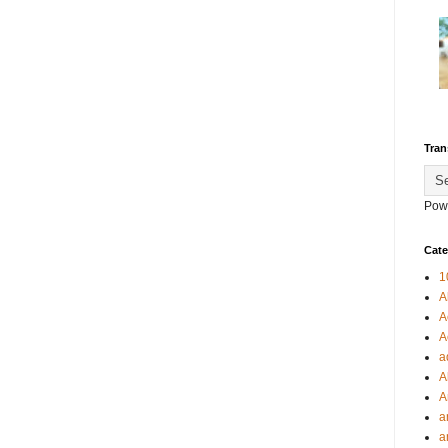
Tran
Pow
Cate
1
A
A
A
a
A
A
a
a