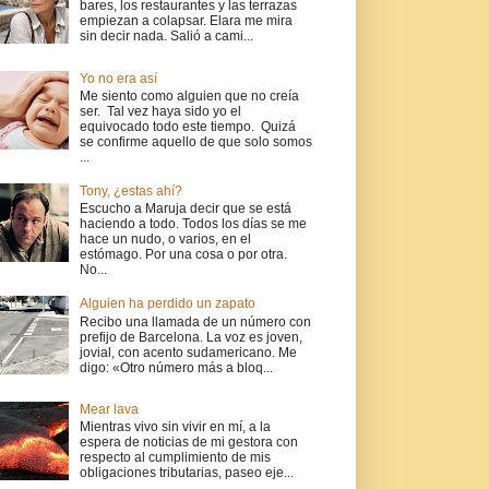
bares, los restaurantes y las terrazas
empiezan a colapsar. Elara me mira
sin decir nada. Salió a cami...
Yo no era así
Me siento como alguien que no creía
ser. Tal vez haya sido yo el
equivocado todo este tiempo. Quizá
se confirme aquello de que solo somos
...
Tony, ¿estas ahí?
Escucho a Maruja decir que se está
haciendo a todo. Todos los días se me
hace un nudo, o varios, en el
estómago. Por una cosa o por otra.
No...
Alguien ha perdido un zapato
Recibo una llamada de un número con
prefijo de Barcelona. La voz es joven,
jovial, con acento sudamericano. Me
digo: «Otro número más a bloq...
Mear lava
Mientras vivo sin vivir en mí, a la
espera de noticias de mi gestora con
respecto al cumplimiento de mis
obligaciones tributarias, paseo eje...