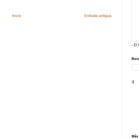
Inicio
Entrada antigua
- El 
Busc
:)
Más 