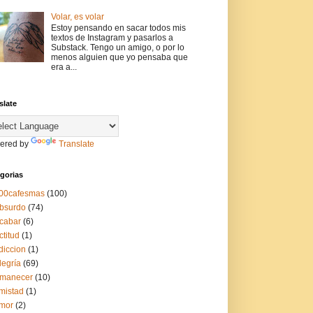
Volar, es volar
Estoy pensando en sacar todos mis
textos de Instagram y pasarlos a
Substack. Tengo un amigo, o por lo
menos alguien que yo pensaba que
era a...
slate
ered by
Translate
gorias
00cafesmas
(100)
bsurdo
(74)
cabar
(6)
ctitud
(1)
diccion
(1)
legría
(69)
manecer
(10)
mistad
(1)
mor
(2)