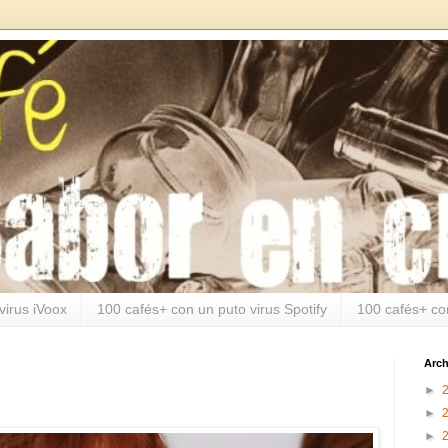
virus iVoox
100 cafés+ con un puto virus Spotify
100 cafés+ co
Arch
►
►
►