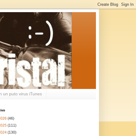
n un puto virus iTunes
ivo
2026
(46)
2025
(111)
2024
(130)