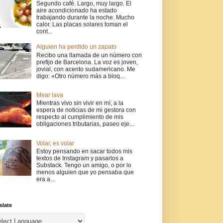
Segundo café. Largo, muy largo. El
aire acondicionado ha estado
trabajando durante la noche. Mucho
calor. Las placas solares toman el
cont...
Alguien ha perdido un zapato
Recibo una llamada de un número con
prefijo de Barcelona. La voz es joven,
jovial, con acento sudamericano. Me
digo: «Otro número más a bloq...
Mear lava
Mientras vivo sin vivir en mí, a la
espera de noticias de mi gestora con
respecto al cumplimiento de mis
obligaciones tributarias, paseo eje...
Volar, es volar
Estoy pensando en sacar todos mis
textos de Instagram y pasarlos a
Substack. Tengo un amigo, o por lo
menos alguien que yo pensaba que
era a...
slate