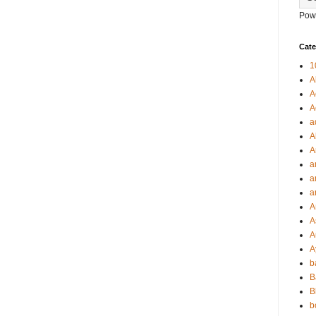
Pow
Cate
1
A
A
A
a
A
A
a
a
a
A
A
A
A
b
B
B
b