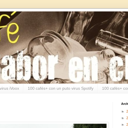
virus iVoox
100 cafés+ con un puto virus Spotify
100 cafés+ co
Arch
►
►
►