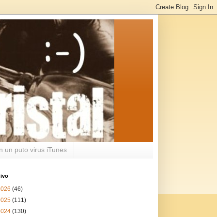
n un puto virus iTunes
ivo
2026
(46)
2025
(111)
2024
(130)