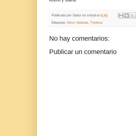
Animo y suerte.
Publicado por
Sabor en cristal
en
6:40
Etiquetas:
Decir
,
Noticias
,
Tristeza
No hay comentarios:
Publicar un comentario