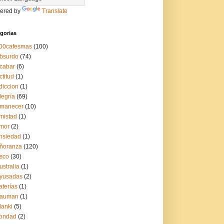
ered by
Translate
gorias
00cafesmas
(100)
bsurdo
(74)
cabar
(6)
ctitud
(1)
diccion
(1)
legría
(69)
manecer
(10)
mistad
(1)
mor
(2)
nsiedad
(1)
ñoranza
(120)
sco
(30)
ustralia
(1)
yusadas
(2)
aterías
(1)
auman
(1)
lanki
(5)
ondad
(2)