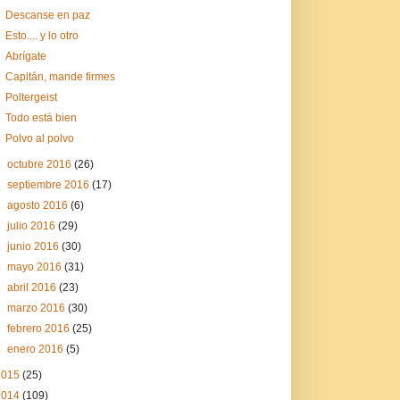
Descanse en paz
Esto.... y lo otro
Abrígate
Capitán, mande firmes
Poltergeist
Todo está bien
Polvo al polvo
►
octubre 2016
(26)
►
septiembre 2016
(17)
►
agosto 2016
(6)
►
julio 2016
(29)
►
junio 2016
(30)
►
mayo 2016
(31)
►
abril 2016
(23)
►
marzo 2016
(30)
►
febrero 2016
(25)
►
enero 2016
(5)
2015
(25)
2014
(109)