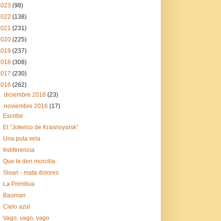
2023
(98)
2022
(138)
2021
(231)
2020
(225)
2019
(237)
2018
(308)
2017
(230)
2016
(262)
►
diciembre 2016
(23)
▼
noviembre 2016
(17)
Escribir
El “Joterico de Krasnoyarsk”
Una puta vela
Indiferencia
Que le den morcilla
Sloan - mata dolores
La Primitiva
Bauman
Cielo azul
Vago, vago, vago