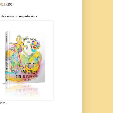
2013
(256)
cafés más con un puto virus
libro -