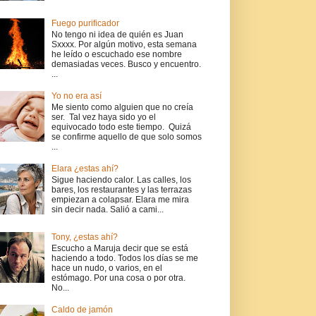
Fuego purificador
No tengo ni idea de quién es Juan
Sxxxx. Por algún motivo, esta semana
he leído o escuchado ese nombre
demasiadas veces. Busco y encuentro.
...
Yo no era así
Me siento como alguien que no creía
ser. Tal vez haya sido yo el
equivocado todo este tiempo. Quizá
se confirme aquello de que solo somos
...
Elara ¿estas ahí?
Sigue haciendo calor. Las calles, los
bares, los restaurantes y las terrazas
empiezan a colapsar. Elara me mira
sin decir nada. Salió a cami...
Tony, ¿estas ahí?
Escucho a Maruja decir que se está
haciendo a todo. Todos los días se me
hace un nudo, o varios, en el
estómago. Por una cosa o por otra.
No...
Caldo de jamón