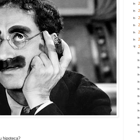
►
►
►
►
►
►
▼
u hipoteca?