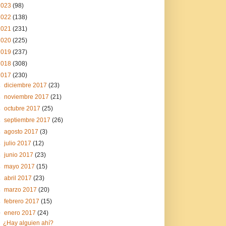
2023
(98)
2022
(138)
2021
(231)
2020
(225)
2019
(237)
2018
(308)
2017
(230)
►
diciembre 2017
(23)
►
noviembre 2017
(21)
►
octubre 2017
(25)
►
septiembre 2017
(26)
►
agosto 2017
(3)
►
julio 2017
(12)
►
junio 2017
(23)
►
mayo 2017
(15)
►
abril 2017
(23)
►
marzo 2017
(20)
►
febrero 2017
(15)
▼
enero 2017
(24)
¿Hay alguien ahí?