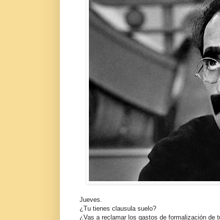
Jueves.
¿Tu tienes clausula suelo?
¿Vas a reclamar los gastos de formalización de t