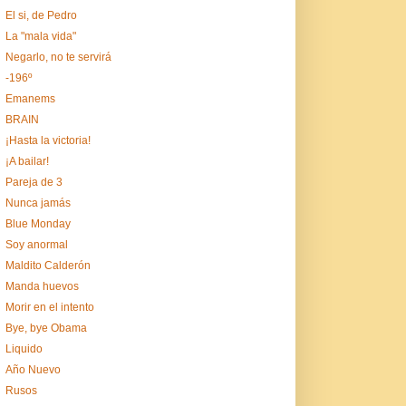
El si, de Pedro
La "mala vida"
Negarlo, no te servirá
-196º
Emanems
BRAIN
¡Hasta la victoria!
¡A bailar!
Pareja de 3
Nunca jamás
Blue Monday
Soy anormal
Maldito Calderón
Manda huevos
Morir en el intento
Bye, bye Obama
Liquido
Año Nuevo
Rusos