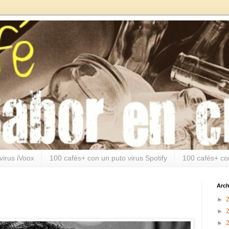
virus iVoox
100 cafés+ con un puto virus Spotify
100 cafés+ co
Arch
►
►
►