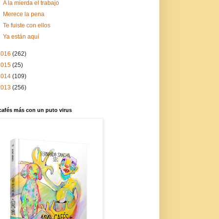
A la mierda el trabajo
Merece la pena
Te fuiste con ellos
Ya están aquí
2016
(262)
2015
(25)
2014
(109)
2013
(256)
cafés más con un puto virus