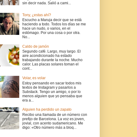
sin decir nada. Salió a cami...
Tony, ¿estas ahí?
Escucho a Maruja decir que se está
haciendo a todo. Todos los días se me
hace un nudo, o varios, en el
estómago. Por una cosa o por otra.
No...
Caldo de jamón
Segundo café. Largo, muy largo. El
aire acondicionado ha estado
trabajando durante la noche. Mucho
calor. Las placas solares toman el
cont...
Volar, es volar
Estoy pensando en sacar todos mis
textos de Instagram y pasarlos a
Substack. Tengo un amigo, o por lo
menos alguien que yo pensaba que
era a...
Alguien ha perdido un zapato
Recibo una llamada de un número con
prefijo de Barcelona. La voz es joven,
jovial, con acento sudamericano. Me
digo: «Otro número más a bloq...