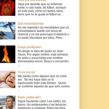
Todo por una estrella
Vaya por delante que no entiendo
nada, o casi nada, de fútbol, aunque
en este país, como en tantos otros,
decir que no te gusta el fútbol se...
Qué necesidad hay
No me importan las necedades que un
exmandatario suelte con boca de
chancla y no me preocupa si debería o
no pedir disculpas por ellas. Pero...
Fuego purificador
No tengo ni idea de quién es Juan
Sxxxx. Por algún motivo, esta semana
he leído o escuchado ese nombre
demasiadas veces. Busco y encuentro.
...
Yo no era así
Me siento como alguien que no creía
ser. Tal vez haya sido yo el
equivocado todo este tiempo. Quizá
se confirme aquello de que solo somos
...
Elara ¿estas ahí?
Sigue haciendo calor. Las calles, los
bares, los restaurantes y las terrazas
empiezan a colapsar. Elara me mira