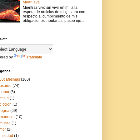
Mear lava
Mientras vivo sin vivir en mí, a la
espera de noticias de mi gestora con
respecto al cumplimiento de mis
obligaciones tributarias, paseo eje...
slate
ered by
Translate
gorias
00cafesmas
(100)
bsurdo
(74)
cabar
(6)
ctitud
(1)
diccion
(1)
legría
(69)
manecer
(10)
mistad
(1)
mor
(2)
nsiedad
(1)