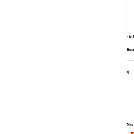
- El 
Busc
:)
Más 