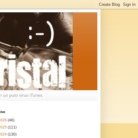
n un puto virus iTunes
ivo
2026
(46)
2025
(111)
2024
(130)