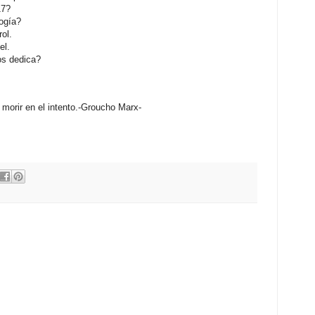
17?
logía?
rol.
el.
os dedica?
morir en el intento.
-Groucho Marx-