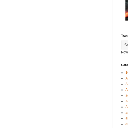
Tran
Pow
Cate
1
A
A
A
a
A
A
a
a
a