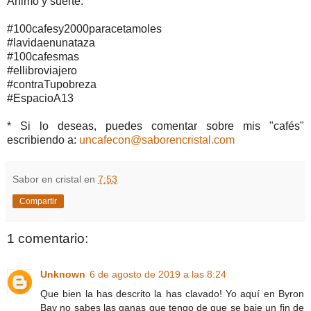
Animo y suerte.
#100cafesy2000paracetamoles
#lavidaenunataza
#100cafesmas
#ellibroviajero
#contraTupobreza
#EspacioA13
* Si lo deseas, puedes comentar sobre mis "cafés"
escribiendo a:
uncafecon@saborencristal.com
Sabor en cristal
en
7:53
Compartir
1 comentario:
Unknown
6 de agosto de 2019 a las 8:24
Que bien la has descrito la has clavado! Yo aquí en Byron
Bay no sabes las ganas que tengo de que se baje un fin de