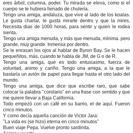
eres árbol, columna, poder. Tu mirada se eleva, como si el
cuerpo se te hubiera llenado de chulería.
Tengo una amiga, andaluza, que vive al lado de los koalas.
Le gusta charlar, le gusta mirarte dentro y que la mires.
Necesita dias de 1000 horas, para sentir y quien le rodea
sienta.
Tengo una amiga menuda, y más que menuda, mínima. pero
grande, muy grande. Inmensa por dentro.
Se le enrasan los ojos al hablar de Byron Bay. Se le hacen
pequeñitos, más, cuando te habla de JM, de G o de R.
Tengo una amiga, que es todo entusiasmo, fuerza de
voluntad, animo y cariño. Tengo una amiga, a la que le
bastaría un avión de papel para llegar hasta el otro lado del
mundo.
Tengo una amiga, que dice que escribe raro, que sabe
colocar la palabra "corolario" en una frase con sentido y que
me quiere llevar a Baja California.
Todo empezó con un café en su barrio, el de aquí. Fueron
cinco minutos.
Y como decía aquella canción de Victor Jara:
"La vida es (se hizo) eterna en cinco minutos"
Buen viaje Pepa. Vuelve pronto sardinita.