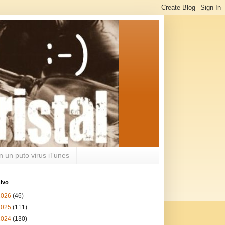
n un puto virus iTunes
ivo
2026
(46)
2025
(111)
2024
(130)