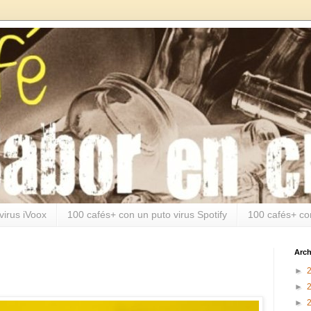
virus iVoox
100 cafés+ con un puto virus Spotify
100 cafés+ co
Arch
►
►
►