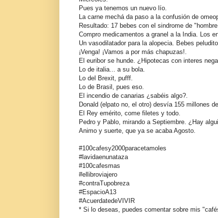
Pues ya tenemos un nuevo lío.
La carne mechá da paso a la confusión de omeopr
Resultado: 17 bebes con el sindrome de "hombre 
Compro medicamentos a granel a la India. Los e
Un vasodilatador para la alopecia. Bebes peludito
¡Venga! ¡Vamos a por más chapuzas!.
El euribor se hunde. ¿Hipotecas con interes negat
Lo de italia... a su bola.
Lo del Brexit, pufff.
Lo de Brasil, pues eso.
El incendio de canarias ¿sabéis algo?.
Donald (elpato no, el otro) desvía 155 millones d
El Rey emérito, come filetes y todo.
Pedro y Pablo, mirando a Septiembre. ¿Hay alg
Animo y suerte, que ya se acaba Agosto.
#100cafesy2000paracetamoles
#lavidaenunataza
#100cafesmas
#ellibroviajero
#contraTupobreza
#EspacioA13
#AcuerdatedeVIVIR
* Si lo deseas, puedes comentar sobre mis "café