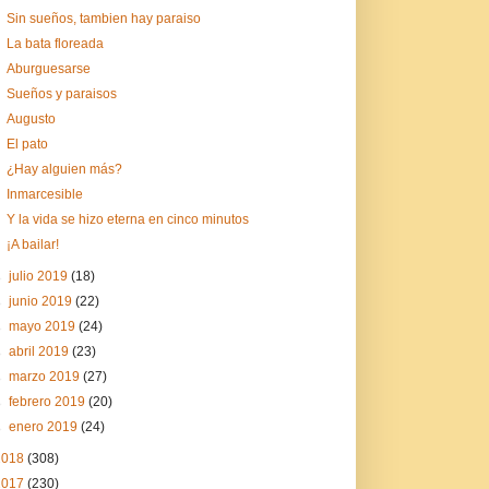
Sin sueños, tambien hay paraiso
La bata floreada
Aburguesarse
Sueños y paraisos
Augusto
El pato
¿Hay alguien más?
Inmarcesible
Y la vida se hizo eterna en cinco minutos
¡A bailar!
►
julio 2019
(18)
►
junio 2019
(22)
►
mayo 2019
(24)
►
abril 2019
(23)
►
marzo 2019
(27)
►
febrero 2019
(20)
►
enero 2019
(24)
2018
(308)
2017
(230)