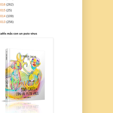
2016
(262)
2015
(25)
2014
(109)
2013
(256)
cafés más con un puto virus