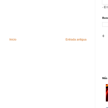
- El 
Busc
:)
Inicio
Entrada antigua
Más 