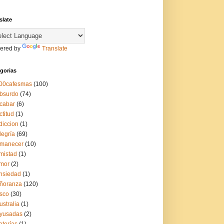
slate
ered by
Translate
gorias
00cafesmas
(100)
bsurdo
(74)
cabar
(6)
ctitud
(1)
diccion
(1)
legría
(69)
manecer
(10)
mistad
(1)
mor
(2)
nsiedad
(1)
ñoranza
(120)
sco
(30)
ustralia
(1)
yusadas
(2)
aterías
(1)