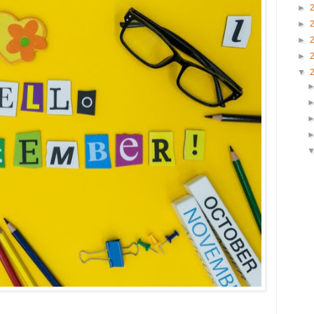
►
►
►
►
▼