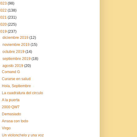
2023
(98)
2022
(138)
2021
(231)
2020
(225)
2019
(237)
►
diciembre 2019
(12)
►
noviembre 2019
(15)
►
octubre 2019
(14)
►
septiembre 2019
(18)
▼
agosto 2019
(20)
Comand G
Curarse en salud
Hola, Septiembre
La cuadratura del circulo
A la puerta
2000 QW7
Demasiado
Arrasa con todo
Virgo
Un violonchelo y una voz