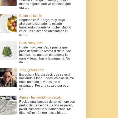
Substack. Tengo un amigo, o por lo
menos alguien que yo pensaba que
era a...
Caldo de jamón
Segundo café. Largo, muy largo. El
aire acondicionado ha estado
trabajando durante la noche. Mucho
calor. Las placas solares toman el
cont...
Dulce venganza
Huele muy bien. Cada puerta que
paso despide un aroma distinto. Son
intensos, se quedan pegados a la
nariz y llegan hasta la garganta. No
da...
Tony, ¿estas ahí?
Escucho a Maruja decir que se está
haciendo a todo. Todos los días se me
hace un nudo, o varios, en el
estómago. Por una cosa o por otra.
No...
Alguien ha perdido un zapato
Recibo una llamada de un número con
prefijo de Barcelona. La voz es joven,
jovial, con acento sudamericano. Me
digo: «Otro número más a bloq...