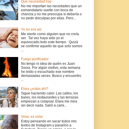
Qué necesidad hay
No me importan las necedades que un
exmandatario suelte con boca de
chancla y no me preocupa si debería o
no pedir disculpas por ellas. Pero...
Yo no era así
Me siento como alguien que no creía
ser. Tal vez haya sido yo el
equivocado todo este tiempo. Quizá
se confirme aquello de que solo somos
...
Fuego purificador
No tengo ni idea de quién es Juan
Sxxxx. Por algún motivo, esta semana
he leído o escuchado ese nombre
demasiadas veces. Busco y encuentro.
...
Elara ¿estas ahí?
Sigue haciendo calor. Las calles, los
bares, los restaurantes y las terrazas
empiezan a colapsar. Elara me mira
sin decir nada. Salió a cami...
Volar, es volar
Estoy pensando en sacar todos mis
textos de Instagram y pasarlos a