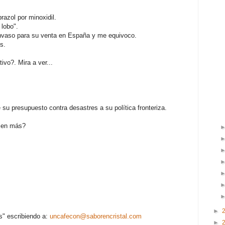
azol por minoxidil.
lobo".
nvaso para su venta en España y me equivoco.
s.
ivo?. Mira a ver...
e su presupuesto contra desastres a su política fronteriza.
uien más?
►
s" escribiendo a:
uncafecon@saborencristal.com
►