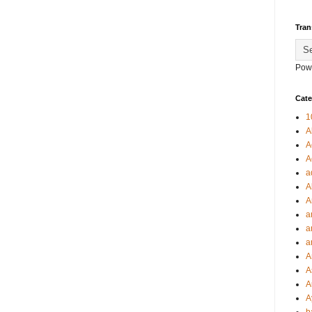
Tran
Pow
Cate
1
A
A
A
a
A
A
a
a
a
A
A
A
A
b