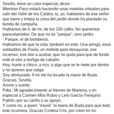
Sevilla, tiene un color especial, dicen.
Mientras Paco estará haciendo unas maletas virtuales para
salir del Valle de los Caidos, tu, yo, hablamos de ese señor
que barre y limpia la zona del jardín donde ha plantado su
tienda de campaña.
Hablamos de ti, de mi, de los 100 cafés. No queremos
paracetamoles. De que no es "parque", sino jardin.
- Parque, el de bomberos.
Hablamos de que la vida, tambien es esto. Una pringá, esos
soldaditos de Pavía, un mollete para desayunar, ese
incienso, ese olor a azahar, que no quita para que de fondo
esté el olor a boñiga de caballo.
Hoy, huele a cítrico, a rico, a algo que se te mete por dentro
y no quieres que salga.
Soy afortunado. A mi me ha tocado la mano de Buda.
Gracias, Sevilla.
Animo y suerte.
Pdta.: Mi agradecimiento al Ateneo de Mairena, y en
especial a Carmen Mira Rubio y Lelo García-Trevijano
Patrón, por su cariño y su apoyo.
Y como no, a quien "movió" la mano de Buda para que todo
esto ocurriera. Gracias Cristina Cris, por creer en mi.