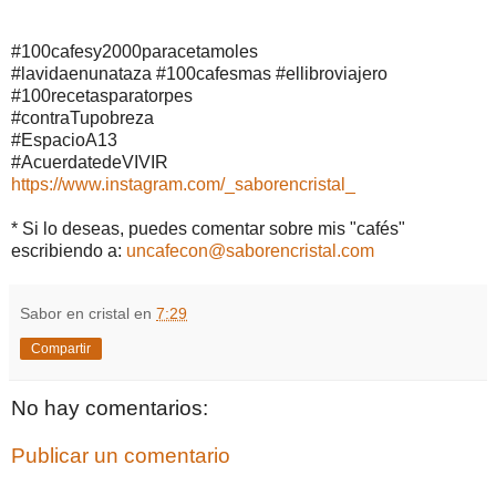
#100cafesy2000paracetamoles
#lavidaenunataza #100cafesmas #ellibroviajero
#100recetasparatorpes
#contraTupobreza
#EspacioA13
#AcuerdatedeVIVIR
https://www.instagram.com/_saborencristal_
* Si lo deseas, puedes comentar sobre mis "cafés"
escribiendo a:
uncafecon@saborencristal.com
Sabor en cristal
en
7:29
Compartir
No hay comentarios:
Publicar un comentario