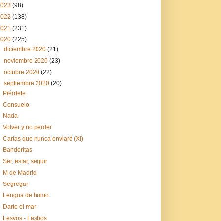
2023
(98)
2022
(138)
2021
(231)
2020
(225)
►
diciembre 2020
(21)
►
noviembre 2020
(23)
►
octubre 2020
(22)
▼
septiembre 2020
(20)
Piérdete
Consuelo
Nada
Volver y no perder
Cartas que nunca enviaré (XI)
Banderitas
Ser, estar, seguir
M de Madrid
Segregar
Lengua de humo
Darte el mar
Lesvos - Lesbos