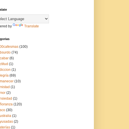
slate
ered by
Translate
gorias
00cafesmas
(100)
bsurdo
(74)
cabar
(6)
ctitud
(1)
diccion
(1)
legría
(69)
manecer
(10)
mistad
(1)
mor
(2)
nsiedad
(1)
ñoranza
(120)
sco
(30)
ustralia
(1)
yusadas
(2)
aterías
(1)