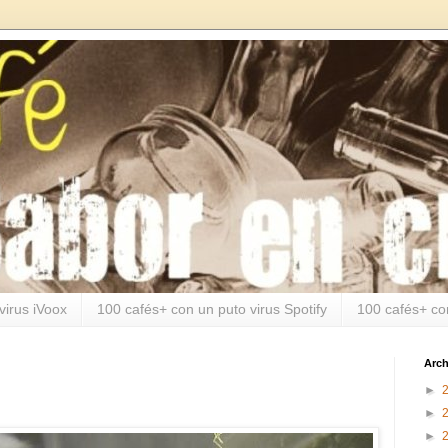
virus iVoox
100 cafés+ con un puto virus Spotify
100 cafés+ co
Arch
►
►
►