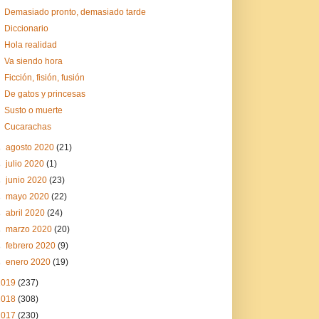
Demasiado pronto, demasiado tarde
Diccionario
Hola realidad
Va siendo hora
Ficción, fisión, fusión
De gatos y princesas
Susto o muerte
Cucarachas
►
agosto 2020
(21)
►
julio 2020
(1)
►
junio 2020
(23)
►
mayo 2020
(22)
►
abril 2020
(24)
►
marzo 2020
(20)
►
febrero 2020
(9)
►
enero 2020
(19)
2019
(237)
2018
(308)
2017
(230)