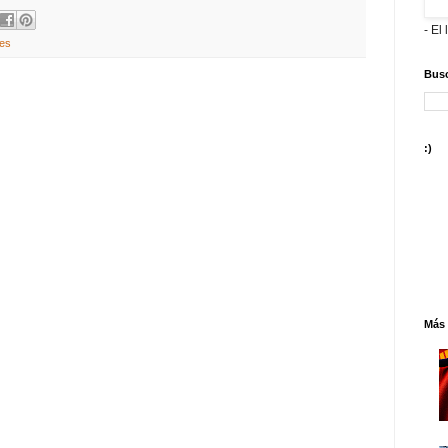
- El 
nes
Busc
:)
Más 