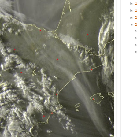
►
►
►
▼