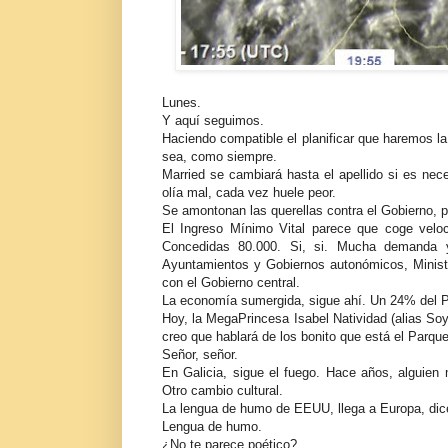
Lunes.
Y aquí seguimos.
Haciendo compatible el planificar que haremos l
sea, como siempre.
Married se cambiará hasta el apellido si es nec
olía mal, cada vez huele peor.
Se amontonan las querellas contra el Gobierno, p
El Ingreso Mínimo Vital parece que coge velo
Concedidas 80.000. Si, si. Mucha demanda y 
Ayuntamientos y Gobiernos autonómicos, Minist
con el Gobierno central.
La economía sumergida, sigue ahí. Un 24% del 
Hoy, la MegaPrincesa Isabel Natividad (alias So
creo que hablará de los bonito que está el Parque
Señor, señor.
En Galicia, sigue el fuego. Hace años, alguien
Otro cambio cultural.
La lengua de humo de EEUU, llega a Europa, dic
Lengua de humo.
¿No te parece poético?