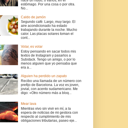
hace un nudo, o varios, en el
estómago. Por una cosa o por otra.
No...
Caldo de jamón
Segundo café. Largo, muy largo. El
aire acondicionado ha estado
trabajando durante la noche. Mucho
calor. Las placas solares toman el
cont...
Volar, es volar
Estoy pensando en sacar todos mis
textos de Instagram y pasarlos a
Substack. Tengo un amigo, o por lo
menos alguien que yo pensaba que
era a...
Alguien ha perdido un zapato
Recibo una llamada de un número con
prefijo de Barcelona. La voz es joven,
jovial, con acento sudamericano. Me
digo: «Otro número más a bloq...
Mear lava
Mientras vivo sin vivir en mí, a la
espera de noticias de mi gestora con
respecto al cumplimiento de mis
obligaciones tributarias, paseo eje...