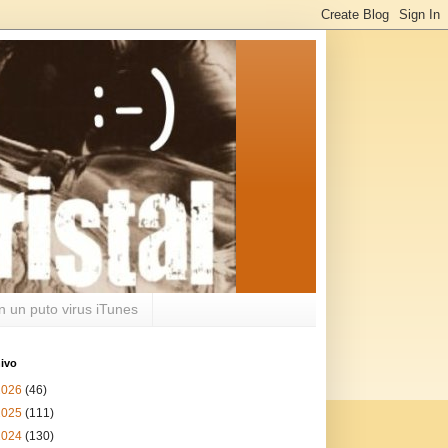
n un puto virus iTunes
ivo
2026
(46)
2025
(111)
2024
(130)