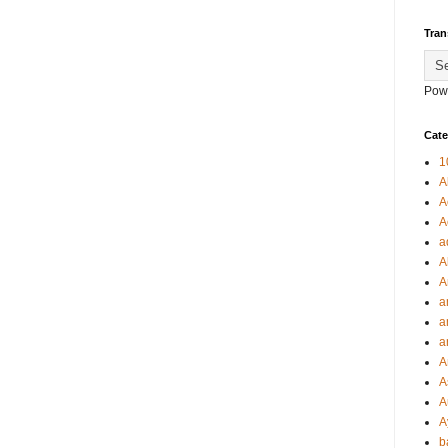
Tran
Pow
Cate
1
A
A
A
a
A
A
a
a
a
A
A
A
A
b