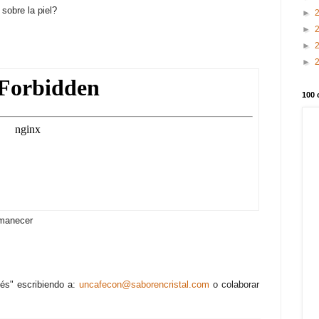
sobre la piel?
►
►
►
►
100 
amanecer
s
és" escribiendo a:
uncafecon@saborencristal.com
o colaborar