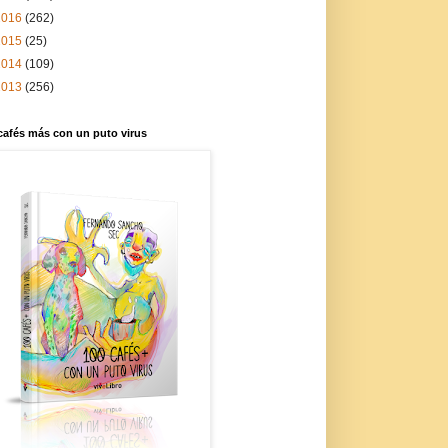
2016
(262)
2015
(25)
2014
(109)
2013
(256)
cafés más con un puto virus