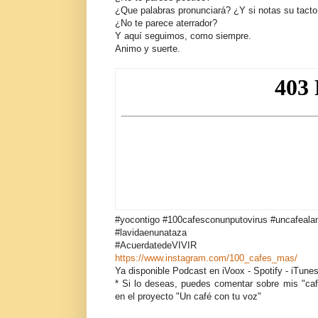
¿Que palabras pronunciará? ¿Y si notas su tacto 
¿No te parece aterrador?
Y aquí seguimos, como siempre.
Animo y suerte.
#yocontigo #100cafesconunputovirus #uncafeal
#lavidaenunataza
#AcuerdatedeVIVIR
https://www.instagram.com/100_cafes_mas/
Ya disponible Podcast en iVoox - Spotify - iTune
* Si lo deseas, puedes comentar sobre mis "caf
en el proyecto "Un café con tu voz"