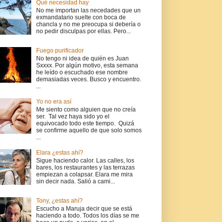
Qué necesidad hay
No me importan las necedades que un
exmandatario suelte con boca de
chancla y no me preocupa si debería o
no pedir disculpas por ellas. Pero...
Fuego purificador
No tengo ni idea de quién es Juan
Sxxxx. Por algún motivo, esta semana
he leído o escuchado ese nombre
demasiadas veces. Busco y encuentro.
...
Yo no era así
Me siento como alguien que no creía
ser. Tal vez haya sido yo el
equivocado todo este tiempo. Quizá
se confirme aquello de que solo somos
...
Elara ¿estas ahí?
Sigue haciendo calor. Las calles, los
bares, los restaurantes y las terrazas
empiezan a colapsar. Elara me mira
sin decir nada. Salió a cami...
Tony, ¿estas ahí?
Escucho a Maruja decir que se está
haciendo a todo. Todos los días se me