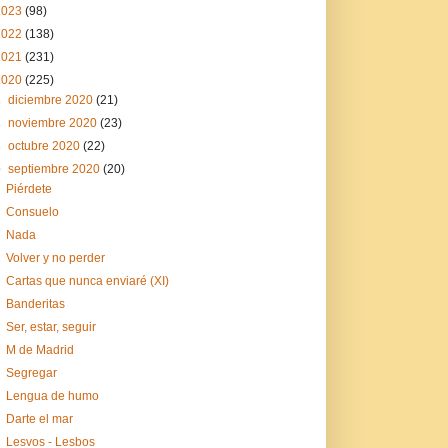
2023
(98)
2022
(138)
2021
(231)
2020
(225)
►
diciembre 2020
(21)
►
noviembre 2020
(23)
►
octubre 2020
(22)
▼
septiembre 2020
(20)
Piérdete
Consuelo
Nada
Volver y no perder
Cartas que nunca enviaré (XI)
Banderitas
Ser, estar, seguir
M de Madrid
Segregar
Lengua de humo
Darte el mar
Lesvos - Lesbos