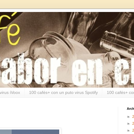
virus iVoox
100 cafés+ con un puto virus Spotify
100 cafés+ co
Arch
►
►
►