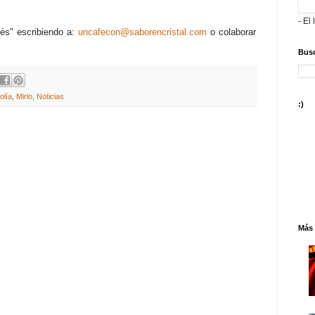
s
- El 
és" escribiendo a:
uncafecon@saborencristal.com
o colaborar
Busc
olía
,
Mirlo
,
Noticias
:)
Más 