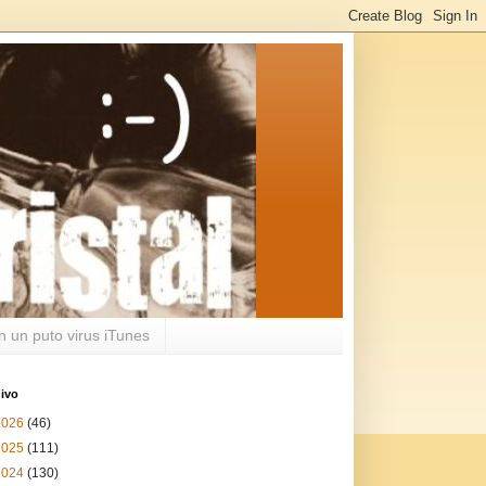
n un puto virus iTunes
ivo
2026
(46)
2025
(111)
2024
(130)