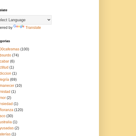
slate
ered by
Translate
gorias
00cafesmas
(100)
bsurdo
(74)
cabar
(6)
ctitud
(1)
diccion
(1)
legría
(69)
manecer
(10)
mistad
(1)
mor
(2)
nsiedad
(1)
ñoranza
(120)
sco
(30)
ustralia
(1)
yusadas
(2)
aterías
(1)