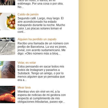
hace un nudo, o varios, en el
estómago. Por una cosa o por otra.
No...
Caldo de jamón
Segundo café. Largo, muy largo. El
aire acondicionado ha estado
trabajando durante la noche. Mucho
calor. Las placas solares toman el
cont...
Alguien ha perdido un zapato
Recibo una llamada de un número con
prefijo de Barcelona. La voz es joven,
jovial, con acento sudamericano. Me
digo: «Otro número más a bloq...
Volar, es volar
Estoy pensando en sacar todos mis
textos de Instagram y pasarlos a
Substack. Tengo un amigo, o por lo
menos alguien que yo pensaba que
era a...
Mear lava
Mientras vivo sin vivir en mí, a la
espera de noticias de mi gestora con
respecto al cumplimiento de mis
obligaciones tributarias, paseo eje...