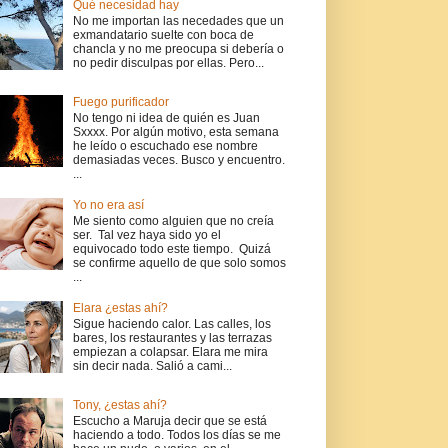
Qué necesidad hay
No me importan las necedades que un
exmandatario suelte con boca de
chancla y no me preocupa si debería o
no pedir disculpas por ellas. Pero...
Fuego purificador
No tengo ni idea de quién es Juan
Sxxxx. Por algún motivo, esta semana
he leído o escuchado ese nombre
demasiadas veces. Busco y encuentro.
...
Yo no era así
Me siento como alguien que no creía
ser. Tal vez haya sido yo el
equivocado todo este tiempo. Quizá
se confirme aquello de que solo somos
...
Elara ¿estas ahí?
Sigue haciendo calor. Las calles, los
bares, los restaurantes y las terrazas
empiezan a colapsar. Elara me mira
sin decir nada. Salió a cami...
Tony, ¿estas ahí?
Escucho a Maruja decir que se está
haciendo a todo. Todos los días se me