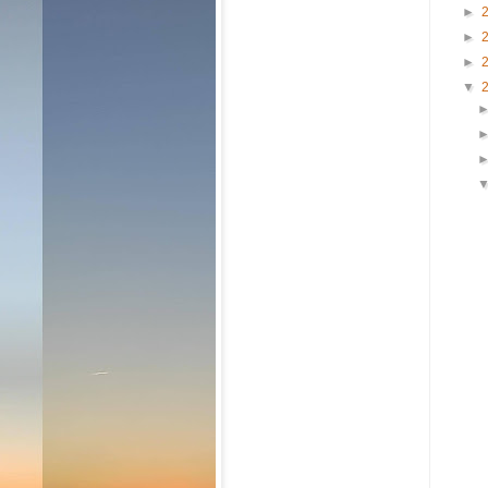
►
►
►
▼