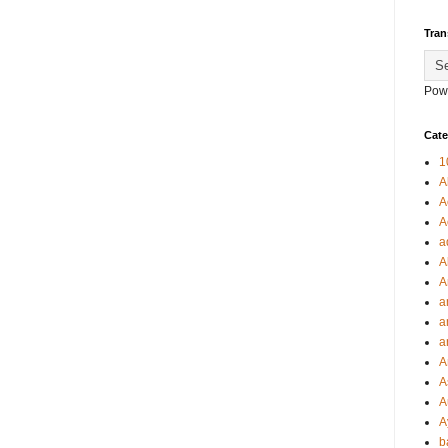
Tran
Pow
Cate
1
A
A
A
a
A
A
a
a
a
A
A
A
A
b