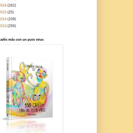
2016
(262)
2015
(25)
2014
(109)
2013
(256)
cafés más con un puto virus