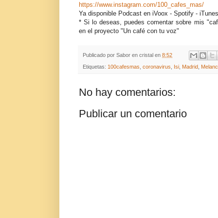
https://www.instagram.com/100_cafes_mas/
Ya disponible Podcast en iVoox - Spotify - iTune
* Si lo deseas, puedes comentar sobre mis "caf
en el proyecto "Un café con tu voz"
Publicado por
Sabor en cristal
en
8:52
Etiquetas:
100cafesmas
,
coronavirus
,
Isi
,
Madrid
,
Melanc
No hay comentarios:
Publicar un comentario