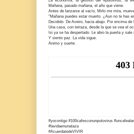
La economía, la gestión del #putovirus, la M
Mañana, pasado mañana, el año que viene.
Antes de lanzarse al vacío, Mirlo me mira, mueve e
"Mañana puedes estar muerto. ¿Aun no te has en
Decidido. De Aveiro, hacia abajo. Por encima de 
Una casa, con terraza, desde la que se vea el oc
Isi ya se ha despertado. Le abro la puerta y sale 
Y siento paz. La vida sigue.
Animo y suerte.
#yocontigo #100cafesconunputovirus #uncafeal
#lavidaenunataza
#AcuerdatedeVIVIR