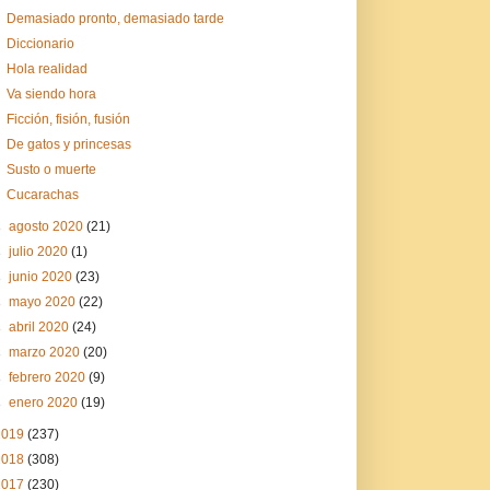
Demasiado pronto, demasiado tarde
Diccionario
Hola realidad
Va siendo hora
Ficción, fisión, fusión
De gatos y princesas
Susto o muerte
Cucarachas
►
agosto 2020
(21)
►
julio 2020
(1)
►
junio 2020
(23)
►
mayo 2020
(22)
►
abril 2020
(24)
►
marzo 2020
(20)
►
febrero 2020
(9)
►
enero 2020
(19)
2019
(237)
2018
(308)
2017
(230)