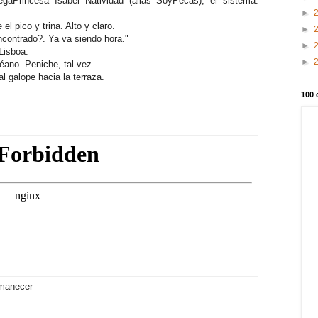
egaPrincesa Isabel Natividad (alias SoyPecas), el sistema.
►
l pico y trina. Alto y claro.
►
contrado?. Ya va siendo hora."
►
Lisboa.
►
éano. Peniche, tal vez.
al galope hacia la terraza.
100 
amanecer