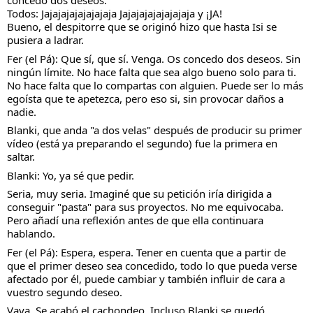
concedo dos deseos.
Todos: Jajajajajajajajaja Jajajajajajajajaja y ¡JA!
Bueno, el despitorre que se originó hizo que hasta Isi se 
pusiera a ladrar.
Fer (el Pá): Que sí, que sí. Venga. Os concedo dos deseos. Sin 
ningún límite. No hace falta que sea algo bueno solo para ti. 
No hace falta que lo compartas con alguien. Puede ser lo más 
egoísta que te apetezca, pero eso si, sin provocar daños a 
nadie.
Blanki, que anda "a dos velas" después de producir su primer 
vídeo (está ya preparando el segundo) fue la primera en 
saltar.
Blanki: Yo, ya sé que pedir. 
Seria, muy seria. Imaginé que su petición iría dirigida a 
conseguir "pasta" para sus proyectos. No me equivocaba. 
Pero añadí una reflexión antes de que ella continuara 
hablando.
Fer (el Pá): Espera, espera. Tener en cuenta que a partir de 
que el primer deseo sea concedido, todo lo que pueda verse 
afectado por él, puede cambiar y también influir de cara a 
vuestro segundo deseo.
Vaya. Se acabó el cachondeo. Incluso Blanki se quedó 