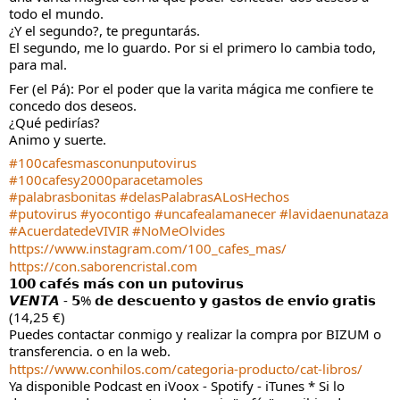
todo el mundo.
¿Y el segundo?, te preguntarás.
El segundo, me lo guardo. Por si el primero lo cambia todo, 
para mal.
Fer (el Pá): Por el poder que la varita mágica me confiere te 
concedo dos deseos.
¿Qué pedirías?
Animo y suerte.
#100cafesmasconunputovirus
#100cafesy2000paracetamoles
#palabrasbonitas
#delasPalabrasALosHechos
#putovirus
#yocontigo
#uncafealamanecer
#lavidaenunataza
#AcuerdatedeVIVIR
#NoMeOlvides
https://www.instagram.com/100_cafes_mas/
https://con.saborencristal.com
𝟭𝟬𝟬 𝗰𝗮𝗳𝗲́𝘀 𝗺𝗮́𝘀 𝗰𝗼𝗻 𝘂𝗻 𝗽𝘂𝘁𝗼𝘃𝗶𝗿𝘂𝘀
𝙑𝙀𝙉𝙏𝘼 - 𝟱% 𝗱𝗲 𝗱𝗲𝘀𝗰𝘂𝗲𝗻𝘁𝗼 𝘆 𝗴𝗮𝘀𝘁𝗼𝘀 𝗱𝗲 𝗲𝗻𝘃𝗶́𝗼 𝗴𝗿𝗮𝘁𝗶𝘀 
(14,25 €)
Puedes contactar conmigo y realizar la compra por BIZUM o 
transferencia. o en la web.
https://www.conhilos.com/categoria-producto/cat-libros/
Ya disponible Podcast en iVoox - Spotify - iTunes * Si lo 