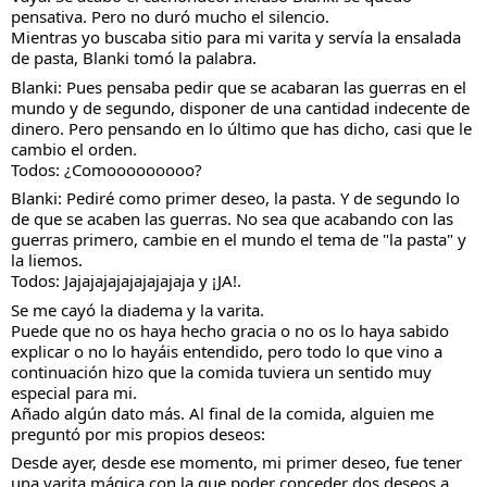
pensativa. Pero no duró mucho el silencio.
Mientras yo buscaba sitio para mi varita y servía la ensalada 
de pasta, Blanki tomó la palabra.
Blanki: Pues pensaba pedir que se acabaran las guerras en el 
mundo y de segundo, disponer de una cantidad indecente de 
dinero. Pero pensando en lo último que has dicho, casi que le 
cambio el orden.
Todos: ¿Comooooooooo?
Blanki: Pediré como primer deseo, la pasta. Y de segundo lo 
de que se acaben las guerras. No sea que acabando con las 
guerras primero, cambie en el mundo el tema de "la pasta" y 
la liemos.
Todos: Jajajajajajajajajaja y ¡JA!.
Se me cayó la diadema y la varita.
Puede que no os haya hecho gracia o no os lo haya sabido 
explicar o no lo hayáis entendido, pero todo lo que vino a 
continuación hizo que la comida tuviera un sentido muy 
especial para mi.
Añado algún dato más. Al final de la comida, alguien me 
preguntó por mis propios deseos:
Desde ayer, desde ese momento, mi primer deseo, fue tener 
una varita mágica con la que poder conceder dos deseos a 