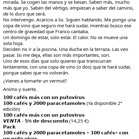
mirada. Se cogen las manos y se besan. Saben más, mucho 
más que yo. Saben del vértigo, empiezan a saber del camino, 
de lo duro que será.
No intervengo. Acaricio a Isi. Siguen hablando. Me pongo una 
copa de vino que seguro me hará sudar, mientras busco ese 
centro de gravedad que Franco cantaba.
Un domingo de estar, solo estar. El calor. No se mueve una 
sola hoja.
Deciden no ir a la piscina. Una ducha en la terraza. Las veo 
pasar. Isi me deja, ellas son más importantes, son. 
Uno de esos días que solo quieres que transcurran 
lentamente, con una copa de vino (o dos) que te hará sudar, 
porque sabes que no volverán.
¿Vienes a tomarte un vermut?
Animo y suerte.
𝟭𝟬𝟬 𝗰𝗮𝗳𝗲́𝘀 𝗺𝗮́𝘀 𝗰𝗼𝗻 𝘂𝗻 𝗽𝘂𝘁𝗼𝘃𝗶𝗿𝘂𝘀
𝟭𝟬𝟬 𝗰𝗮𝗳𝗲́𝘀 𝘆 𝟮𝟬𝟬𝟬 𝗽𝗮𝗿𝗮𝗰𝗲𝘁𝗮𝗺𝗼𝗹𝗲𝘀 (Ya disponible 2ª 
edición)
𝟭𝟬𝟬 𝗰𝗮𝗳𝗲́𝘀 𝗺𝗮́𝘀 𝗰𝗼𝗻 𝘂𝗻 𝗽𝘂𝘁𝗼𝘃𝗶𝗿𝘂𝘀
𝙑𝙀𝙉𝙏𝘼 - 𝟱% 𝗱𝗲 𝗱𝗲𝘀𝗰𝘂𝗲𝗻𝘁𝗼 (14,25 €)
𝗣𝗮𝗰𝗸
𝟭𝟬𝟬 𝗰𝗮𝗳𝗲́𝘀 𝘆 𝟮𝟬𝟬𝟬 𝗽𝗮𝗿𝗮𝗰𝗲𝘁𝗮𝗺𝗼𝗹𝗲𝘀 + 𝟭𝟬𝟬 𝗰𝗮𝗳𝗲́𝘀+ 𝗰𝗼𝗻 
𝘂𝗻 𝗽𝘂𝘁𝗼 𝘃𝗶𝗿𝘂𝘀