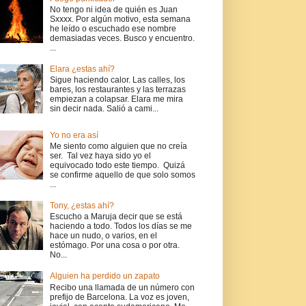
No tengo ni idea de quién es Juan
Sxxxx. Por algún motivo, esta semana
he leído o escuchado ese nombre
demasiadas veces. Busco y encuentro.
...
Elara ¿estas ahí?
Sigue haciendo calor. Las calles, los
bares, los restaurantes y las terrazas
empiezan a colapsar. Elara me mira
sin decir nada. Salió a cami...
Yo no era así
Me siento como alguien que no creía
ser. Tal vez haya sido yo el
equivocado todo este tiempo. Quizá
se confirme aquello de que solo somos
...
Tony, ¿estas ahí?
Escucho a Maruja decir que se está
haciendo a todo. Todos los días se me
hace un nudo, o varios, en el
estómago. Por una cosa o por otra.
No...
Alguien ha perdido un zapato
Recibo una llamada de un número con
prefijo de Barcelona. La voz es joven,