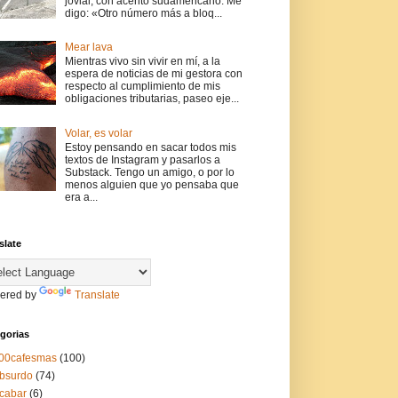
jovial, con acento sudamericano. Me
digo: «Otro número más a bloq...
Mear lava
Mientras vivo sin vivir en mí, a la
espera de noticias de mi gestora con
respecto al cumplimiento de mis
obligaciones tributarias, paseo eje...
Volar, es volar
Estoy pensando en sacar todos mis
textos de Instagram y pasarlos a
Substack. Tengo un amigo, o por lo
menos alguien que yo pensaba que
era a...
slate
ered by
Translate
gorias
00cafesmas
(100)
bsurdo
(74)
cabar
(6)