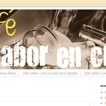
virus iVoox
100 cafés+ con un puto virus Spotify
100 cafés+ co
Arch
►
►
►