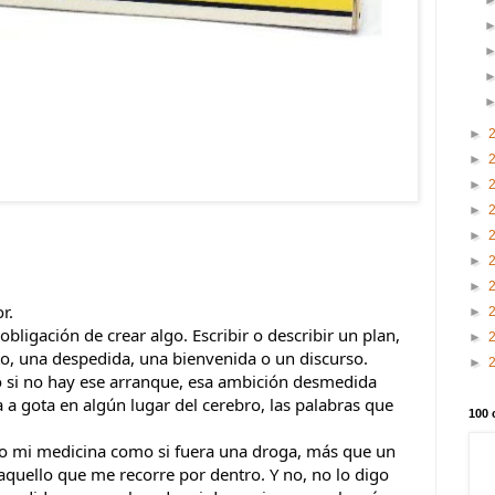
►
►
►
►
►
►
►
r.
►
bligación de crear algo. Escribir o describir un plan,
►
o, una despedida, una bienvenida o un discurso.
►
o si no hay ese arranque, esa ambición desmedida
 a gota en algún lugar del cerebro, las palabras que
100 
co mi medicina como si fuera una droga, más que un
aquello que me recorre por dentro. Y no, no lo digo