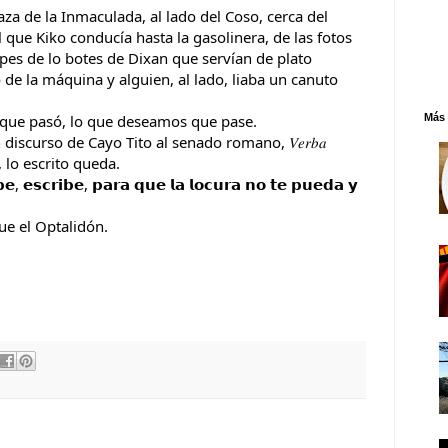
laza de la Inmaculada, al lado del Coso, cerca del
 que Kiko conducía hasta la gasolinera, de las fotos
apes de lo botes de Dixan que servían de plato
de la máquina y alguien, al lado, liaba un canuto
Más 
o que pasó, lo que deseamos que pase.
discurso de Cayo Tito al senado romano, 𝑉𝑒𝑟𝑏𝑎
uelan, lo escrito queda.
𝗿𝗶𝗯𝗲, 𝗽𝗮𝗿𝗮 𝗾𝘂𝗲 𝗹𝗮 𝗹𝗼𝗰𝘂𝗿𝗮 𝗻𝗼 𝘁𝗲 𝗽𝘂𝗲𝗱𝗮 𝘆
que el Optalidón.