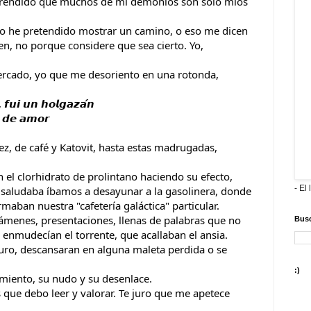
aprendido que muchos de mi demonios son solo míos
so he pretendido mostrar un camino, o eso me dicen
n, no porque considere que sea cierto. Yo,
mercado, yo que me desoriento en una rotonda,
𝙪𝙞 𝙪𝙣 𝙝𝙤𝙡𝙜𝙖𝙯𝙖́𝙣
𝙨 𝙙𝙚 𝙖𝙢𝙤𝙧
z, de café y Katovit, hasta estas madrugadas,
 el clorhidrato de prolintano haciendo su efecto,
- El 
 saludaba íbamos a desayunar a la gasolinera, donde
aban nuestra "cafetería galáctica" particular.
xámenes, presentaciones, llenas de palabras que no
Busc
 enmudecían el torrente, que acallaban el ansia.
uro, descansaran en alguna maleta perdida o se
:)
amiento, su nudo y su desenlace.
que debo leer y valorar. Te juro que me apetece