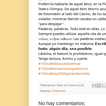
Preferiría hablarte de aquel ático, en la P
Teatro Olimpia. De aquel Mini Morris azul
de fotomatón al lado del Casino, de los t
volador, mientras Ramón sacaba un caldo 
"para despejar".
Palabras, palabras. Todo está en ellas. L
Siempre puedes utilizar aquella cita de un 
𝑣𝑜𝑙𝑎𝑛𝑡, 𝑠𝑐𝑟ī𝑝𝑡𝑎 𝑚ā𝑛𝑒𝑛𝑡. Las palabras v
Aunque yo mantengo mi máxima: 𝗘𝘀𝗰𝗿𝗶𝗯𝗲, 𝗲𝘀𝗰
𝘁𝗼𝗱𝗼, 𝗮𝗹𝗴𝘂́𝗻 𝗱𝗶́𝗮, 𝘀𝗲𝗮 𝗽𝗼𝘀𝗶𝗯𝗹𝗲.
Lástima, el Katovit lo prohibieron, igual 
Tengo lectura. Animo y suerte.
#100cafesbuscandoelmar
#100cafesmasconunputovirus
#100cafesy2000paracetamoles
Publicado por
Sabor en cristal
en
6:59
Etiquetas:
Reflexiones
No hay comentarios: