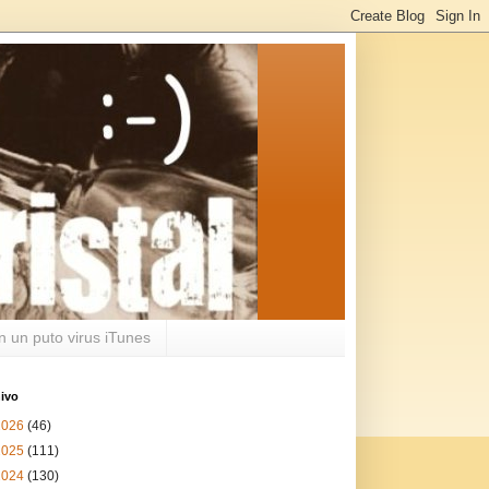
n un puto virus iTunes
ivo
2026
(46)
2025
(111)
2024
(130)