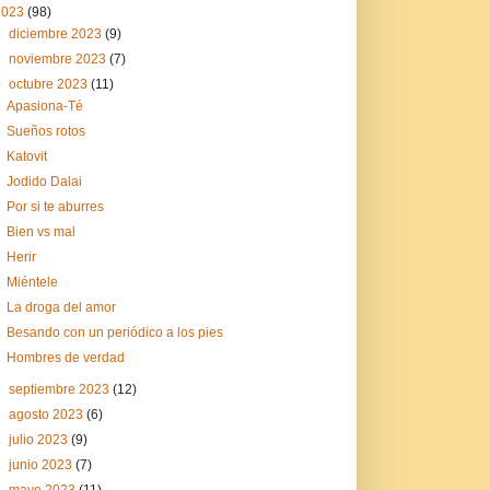
2023
(98)
►
diciembre 2023
(9)
►
noviembre 2023
(7)
▼
octubre 2023
(11)
Apasiona-Té
Sueños rotos
Katovit
Jodido Dalai
Por si te aburres
Bien vs mal
Herir
Miéntele
La droga del amor
Besando con un periódico a los pies
Hombres de verdad
►
septiembre 2023
(12)
►
agosto 2023
(6)
►
julio 2023
(9)
►
junio 2023
(7)
►
mayo 2023
(11)