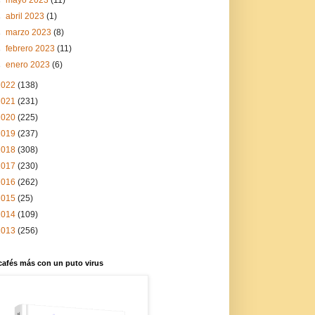
►
abril 2023
(1)
►
marzo 2023
(8)
►
febrero 2023
(11)
►
enero 2023
(6)
2022
(138)
2021
(231)
2020
(225)
2019
(237)
2018
(308)
2017
(230)
2016
(262)
2015
(25)
2014
(109)
2013
(256)
cafés más con un puto virus