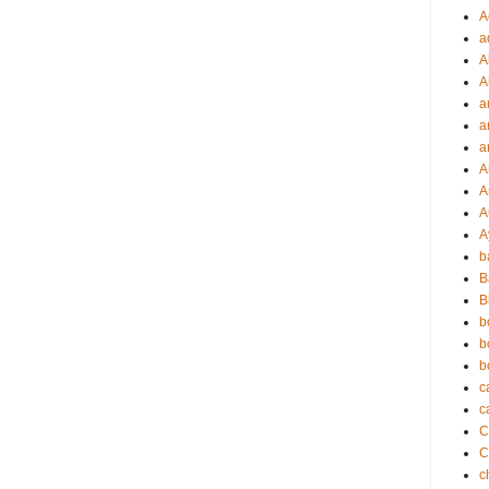
A
a
A
A
a
a
a
A
A
A
A
b
B
B
b
b
b
c
c
C
c