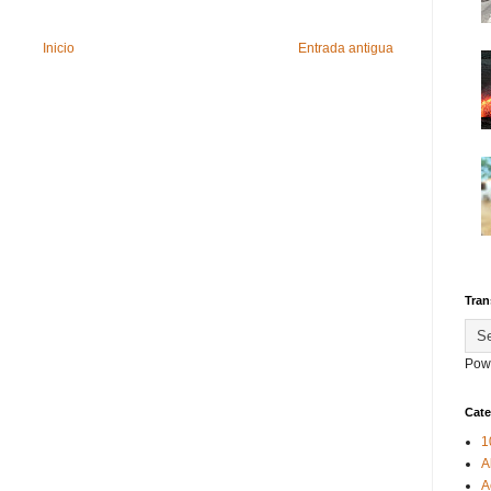
Inicio
Entrada antigua
Tran
Pow
Cate
1
A
A