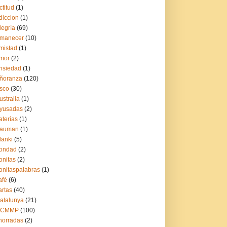
ctitud
(1)
diccion
(1)
legría
(69)
manecer
(10)
mistad
(1)
mor
(2)
nsiedad
(1)
ñoranza
(120)
sco
(30)
ustralia
(1)
yusadas
(2)
aterías
(1)
auman
(1)
lanki
(5)
ondad
(2)
onitas
(2)
onitaspalabras
(1)
afé
(6)
artas
(40)
atalunya
(21)
CCMMP
(100)
horradas
(2)