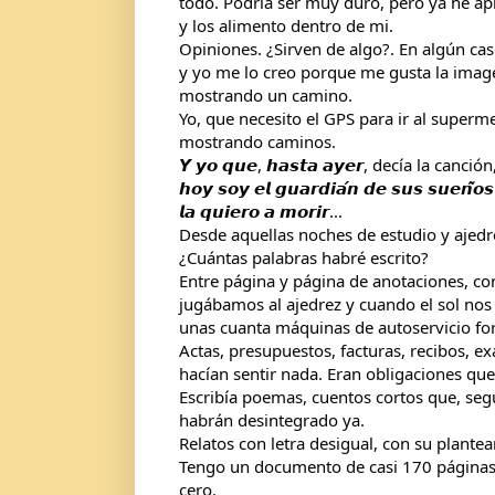
todo. Podría ser muy duro, pero ya he 
y los alimento dentro de mi.
Opiniones. ¿Sirven de algo?. En algún ca
y yo me lo creo porque me gusta la image
mostrando un camino.
Yo, que necesito el GPS para ir al super
mostrando caminos.
𝙔 𝙮𝙤 𝙦𝙪𝙚, 𝙝𝙖𝙨𝙩𝙖 𝙖𝙮𝙚𝙧, decía la canción, 
𝙝𝙤𝙮 𝙨𝙤𝙮 𝙚𝙡 𝙜𝙪𝙖𝙧𝙙𝙞𝙖́𝙣 𝙙𝙚 𝙨𝙪𝙨 𝙨𝙪𝙚𝙣̃𝙤
𝙡𝙖 𝙦𝙪𝙞𝙚𝙧𝙤 𝙖 𝙢𝙤𝙧𝙞𝙧...
Desde aquellas noches de estudio y ajedre
¿Cuántas palabras habré escrito?
Entre página y página de anotaciones, con
jugábamos al ajedrez y cuando el sol nos
unas cuanta máquinas de autoservicio form
Actas, presupuestos, facturas, recibos, e
hacían sentir nada. Eran obligaciones que
Escribía poemas, cuentos cortos que, seg
habrán desintegrado ya.
Relatos con letra desigual, con su plante
Tengo un documento de casi 170 páginas 
cero.