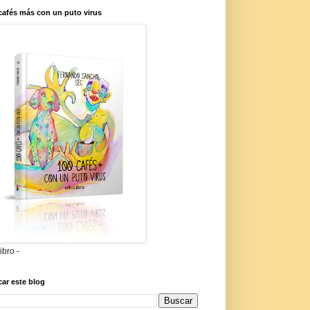
cafés más con un puto virus
libro -
ar este blog