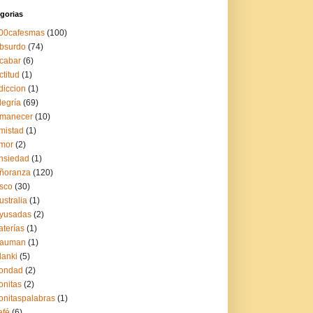
gorias
00cafesmas
(100)
bsurdo
(74)
cabar
(6)
ctitud
(1)
diccion
(1)
legría
(69)
manecer
(10)
mistad
(1)
mor
(2)
nsiedad
(1)
ñoranza
(120)
sco
(30)
ustralia
(1)
yusadas
(2)
aterías
(1)
auman
(1)
lanki
(5)
ondad
(2)
onitas
(2)
onitaspalabras
(1)
afé
(6)