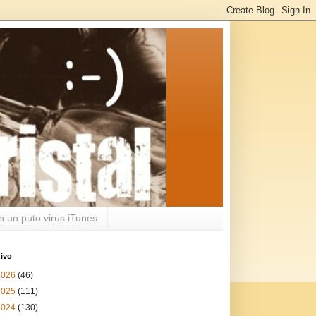
n un puto virus iTunes
ivo
2026
(46)
2025
(111)
2024
(130)