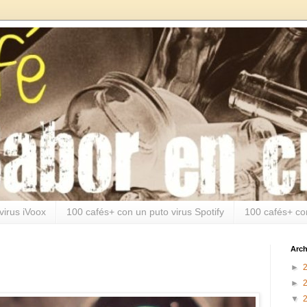
virus iVoox
100 cafés+ con un puto virus Spotify
100 cafés+ co
Arch
►
►
▼