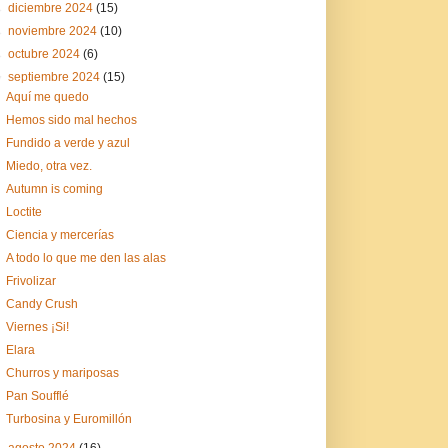
►
diciembre 2024
(15)
►
noviembre 2024
(10)
►
octubre 2024
(6)
▼
septiembre 2024
(15)
Aquí me quedo
Hemos sido mal hechos
Fundido a verde y azul
Miedo, otra vez.
Autumn is coming
Loctite
Ciencia y mercerías
A todo lo que me den las alas
Frivolizar
Candy Crush
Viernes ¡Si!
Elara
Churros y mariposas
Pan Soufflé
Turbosina y Euromillón
►
agosto 2024
(16)