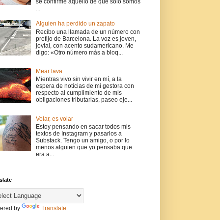
se confirme aquello de que solo somos
...
Alguien ha perdido un zapato
Recibo una llamada de un número con
prefijo de Barcelona. La voz es joven,
jovial, con acento sudamericano. Me
digo: «Otro número más a bloq...
Mear lava
Mientras vivo sin vivir en mí, a la
espera de noticias de mi gestora con
respecto al cumplimiento de mis
obligaciones tributarias, paseo eje...
Volar, es volar
Estoy pensando en sacar todos mis
textos de Instagram y pasarlos a
Substack. Tengo un amigo, o por lo
menos alguien que yo pensaba que
era a...
slate
ered by
Translate