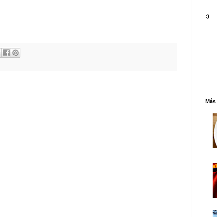
:)
Más 