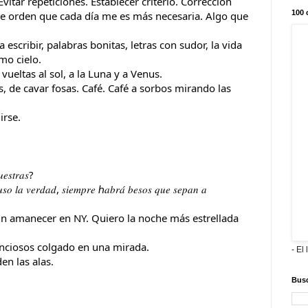
itar repeticiones. Establecer criterio. Corrección
100 
de orden que cada día me es más necesaria. Algo que
escribir, palabras bonitas, letras con sudor, la vida
mo cielo.
vueltas al sol, a la Luna y a Venus.
s, de cavar fosas. Café. Café a sorbos mirando las
irse.
𝑒𝑠𝑡𝑟𝑎𝑠?
𝑢𝑠𝑜 𝑙𝑎 𝑣𝑒𝑟𝑑𝑎𝑑, 𝑠𝑖𝑒𝑚𝑝𝑟𝑒 ℎ𝑎𝑏𝑟𝑎́ 𝑏𝑒𝑠𝑜𝑠 𝑞𝑢𝑒 𝑠𝑒𝑝𝑎𝑛 𝑎
 Un amanecer en NY. Quiero la noche más estrellada
enciosos colgado en una mirada.
- El 
en las alas.
Busc