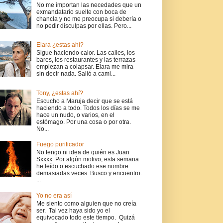
No me importan las necedades que un
exmandatario suelte con boca de
chancla y no me preocupa si debería o
no pedir disculpas por ellas. Pero...
Elara ¿estas ahí?
Sigue haciendo calor. Las calles, los
bares, los restaurantes y las terrazas
empiezan a colapsar. Elara me mira
sin decir nada. Salió a cami...
Tony, ¿estas ahí?
Escucho a Maruja decir que se está
haciendo a todo. Todos los días se me
hace un nudo, o varios, en el
estómago. Por una cosa o por otra.
No...
Fuego purificador
No tengo ni idea de quién es Juan
Sxxxx. Por algún motivo, esta semana
he leído o escuchado ese nombre
demasiadas veces. Busco y encuentro.
...
Yo no era así
Me siento como alguien que no creía
ser. Tal vez haya sido yo el
equivocado todo este tiempo. Quizá