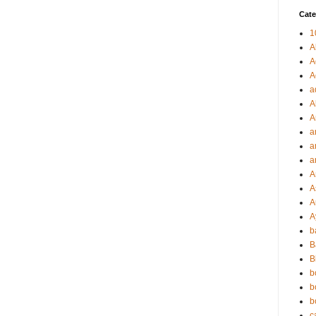
Cate
1
A
A
A
a
A
A
a
a
a
A
A
A
A
b
B
B
b
b
b
c