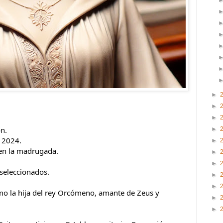
►
►
►
ón.
►
 2024.
►
 en la madrugada.
►
►
seleccionados.
►
►
mo la hija del rey Orcómeno, amante de Zeus y
►
►