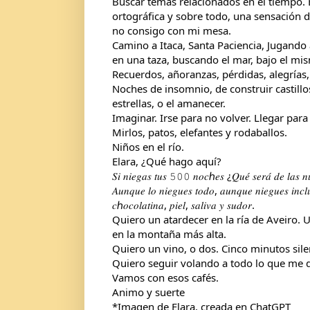
Buscar temas relacionados en el tiempo. Ev
ortográfica y sobre todo, una sensación 
no consigo con mi mesa.
Camino a Itaca, Santa Paciencia, Jugando a 
en una taza, buscando el mar, bajo el mis
Recuerdos, añoranzas, pérdidas, alegrías, 
Noches de insomnio, de construir castillo
estrellas, o el amanecer.
Imaginar. Irse para no volver. Llegar para 
Mirlos, patos, elefantes y rodaballos.
Niños en el río.
Elara, ¿Qué hago aquí?
𝑆𝑖 𝑛𝑖𝑒𝑔𝑎𝑠 𝑡𝑢𝑠 𝟻𝟶𝟶 𝑛𝑜𝑐ℎ𝑒𝑠 ¿𝑄𝑢𝑒́ 𝑠𝑒𝑟𝑎́ 𝑑𝑒 𝑙𝑎𝑠 𝑛
𝐴𝑢𝑛𝑞𝑢𝑒 𝑙𝑜 𝑛𝑖𝑒𝑔𝑢𝑒𝑠 𝑡𝑜𝑑𝑜, 𝑎𝑢𝑛𝑞𝑢𝑒 𝑛𝑖𝑒𝑔𝑢𝑒𝑠 𝑖𝑛𝑐
𝑐ℎ𝑜𝑐𝑜𝑙𝑎𝑡𝑖𝑛𝑎, 𝑝𝑖𝑒𝑙, 𝑠𝑎𝑙𝑖𝑣𝑎 𝑦 𝑠𝑢𝑑𝑜𝑟.
Quiero un atardecer en la ría de Aveiro.
en la montaña más alta.
Quiero un vino, o dos. Cinco minutos sil
Quiero seguir volando a todo lo que me d
Vamos con esos cafés.
Animo y suerte
*Imagen de Elara, creada en ChatGPT