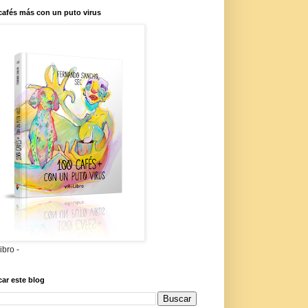
cafés más con un puto virus
libro -
ar este blog