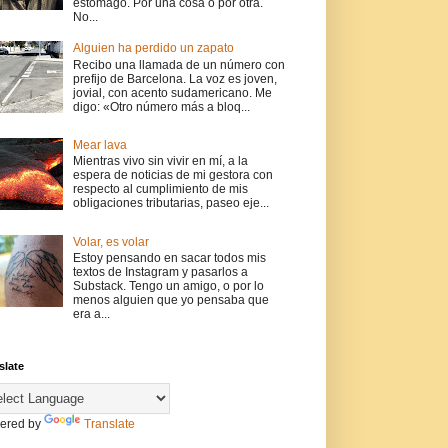
estómago. Por una cosa o por otra.
No...
Alguien ha perdido un zapato
Recibo una llamada de un número con
prefijo de Barcelona. La voz es joven,
jovial, con acento sudamericano. Me
digo: «Otro número más a bloq...
Mear lava
Mientras vivo sin vivir en mí, a la
espera de noticias de mi gestora con
respecto al cumplimiento de mis
obligaciones tributarias, paseo eje...
Volar, es volar
Estoy pensando en sacar todos mis
textos de Instagram y pasarlos a
Substack. Tengo un amigo, o por lo
menos alguien que yo pensaba que
era a...
slate
ered by
Translate