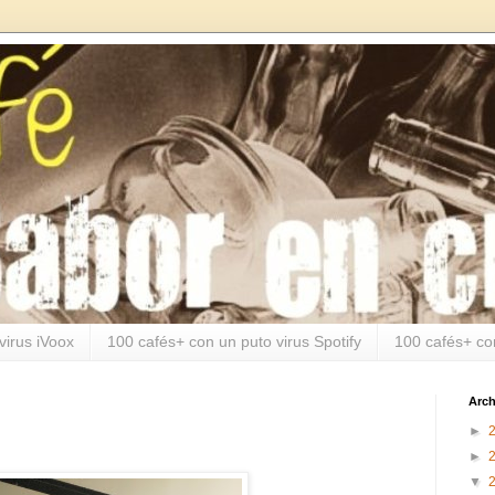
virus iVoox
100 cafés+ con un puto virus Spotify
100 cafés+ co
Arch
►
►
▼