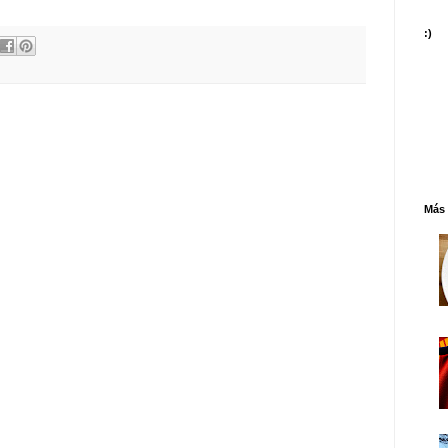
:)
Más 