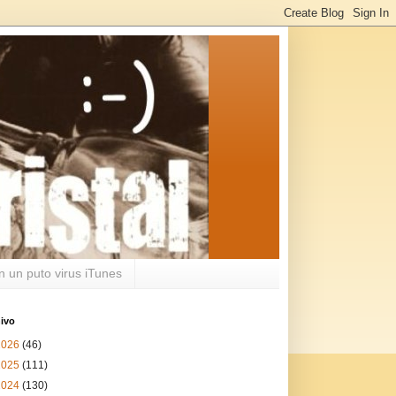
n un puto virus iTunes
ivo
2026
(46)
2025
(111)
2024
(130)