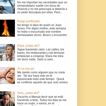
No me importan las necedades que un
exmandatario suelte con boca de
chancla y no me preocupa si debería o
no pedir disculpas por ellas. Pero...
Fuego purificador
No tengo ni idea de quién es Juan
Sxxxx. Por algún motivo, esta semana
he leído o escuchado ese nombre
demasiadas veces. Busco y encuentro.
...
Elara ¿estas ahí?
Sigue haciendo calor. Las calles, los
bares, los restaurantes y las terrazas
empiezan a colapsar. Elara me mira
sin decir nada. Salió a cami...
Yo no era así
Me siento como alguien que no creía
ser. Tal vez haya sido yo el
equivocado todo este tiempo. Quizá
se confirme aquello de que solo somos
...
Tony, ¿estas ahí?
Escucho a Maruja decir que se está
haciendo a todo. Todos los días se me
hace un nudo, o varios, en el