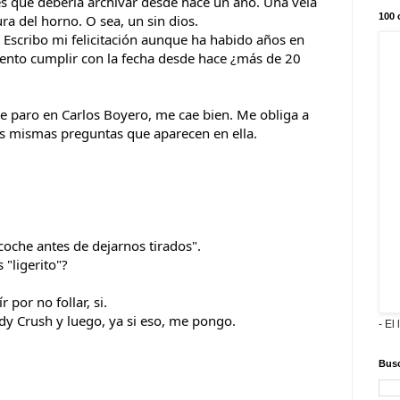
es que debería archivar desde hace un año. Una vela
100 
ura del horno. O sea, un sin dios.
 Escribo mi felicitación aunque ha habido años en
ntento cumplir con la fecha desde hace ¿más de 20
e paro en Carlos Boyero, me cae bien. Me obliga a
las mismas preguntas que aparecen en ella.
coche antes de dejarnos tirados".
 "ligerito"?
por no follar, si.
dy Crush y luego, ya si eso, me pongo.
- El 
Busc