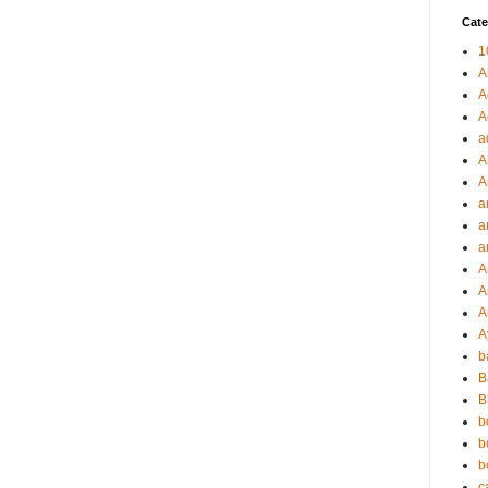
Cate
1
A
A
A
a
A
A
a
a
a
A
A
A
A
b
B
B
b
b
b
c