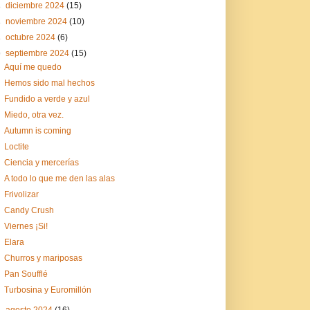
►
diciembre 2024
(15)
►
noviembre 2024
(10)
►
octubre 2024
(6)
▼
septiembre 2024
(15)
Aquí me quedo
Hemos sido mal hechos
Fundido a verde y azul
Miedo, otra vez.
Autumn is coming
Loctite
Ciencia y mercerías
A todo lo que me den las alas
Frivolizar
Candy Crush
Viernes ¡Si!
Elara
Churros y mariposas
Pan Soufflé
Turbosina y Euromillón
►
agosto 2024
(16)