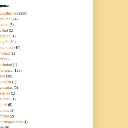
gorias
00cafesmas
(100)
bsurdo
(74)
cabar
(6)
ctitud
(1)
diccion
(1)
legría
(69)
manecer
(10)
mistad
(1)
mor
(2)
nsiedad
(1)
ñoranza
(120)
sco
(30)
ustralia
(1)
yusadas
(2)
aterías
(1)
auman
(1)
lanki
(5)
ondad
(2)
onitas
(2)
onitaspalabras
(1)
afé
(6)