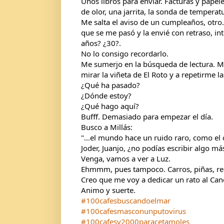
Unos libros para enviar. Facturas y papel
de olor, una jarrita, la sonda de temperat
Me salta el aviso de un cumpleaños, otro.
que se me pasó y la envié con retraso, i
años? ¿30?.
No lo consigo recordarlo.
Me sumerjo en la búsqueda de lectura. M
mirar la viñeta de El Roto y a repetirme 
¿Qué ha pasado?
¿Dónde estoy?
¿Qué hago aquí?
Bufff. Demasiado para empezar el día.
Busco a Millás:
"...el mundo hace un ruido raro, como el 
Joder, Juanjo, ¿no podías escribir algo más
Venga, vamos a ver a Luz.
Ehmmm, pues tampoco. Carros, piñas, reír 
Creo que me voy a dedicar un rato al Can
Animo y suerte.
#100cafesbuscandoelmar
#100cafesmasconunputovirus
#100cafesy2000paracetamoles