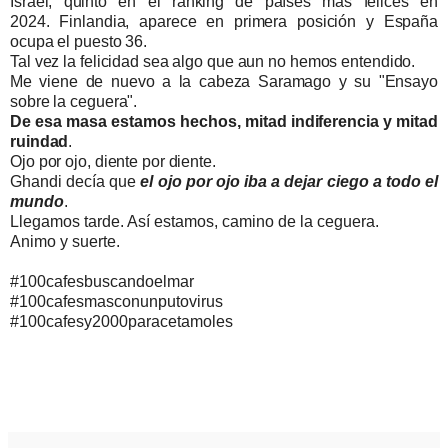
Israel, quinto en el ranking de países más felices en
2024.
Finlandia, aparece en primera posición y
España
ocupa el puesto 36.
Tal vez la felicidad sea algo que aun no hemos entendido.
Me viene de nuevo a la cabeza Saramago y su "Ensayo
sobre la ceguera".
De esa masa estamos hechos, mitad indiferencia y mitad
ruindad
.
Ojo por ojo, diente por diente.
Ghandi decía que
el ojo por ojo iba a dejar ciego a todo el
mundo
.
Llegamos tarde. Así estamos, camino de la ceguera.
Animo y suerte.
#100cafesbuscandoelmar
#100cafesmasconunputovirus
#100cafesy2000paracetamoles