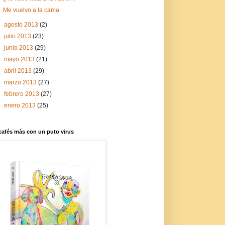
Me vuelvo a la cama
►
agosto 2013
(2)
►
julio 2013
(23)
►
junio 2013
(29)
►
mayo 2013
(21)
►
abril 2013
(29)
►
marzo 2013
(27)
►
febrero 2013
(27)
►
enero 2013
(25)
cafés más con un puto virus