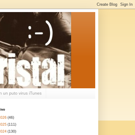
n un puto virus iTunes
ivo
2026
(46)
2025
(111)
2024
(130)