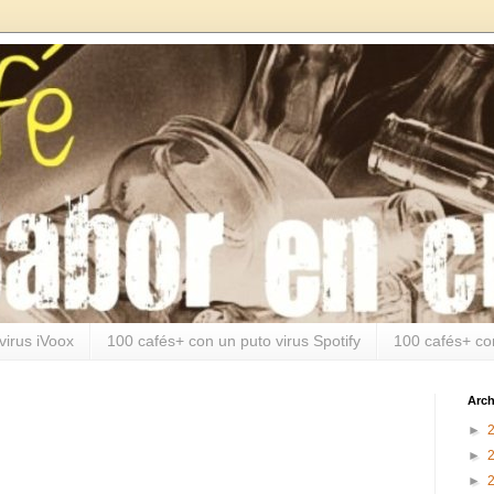
virus iVoox
100 cafés+ con un puto virus Spotify
100 cafés+ co
Arch
►
►
►