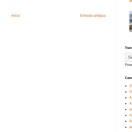
Inicio
Entrada antigua
Tran
Pow
Cate
1
A
A
A
a
A
A
a