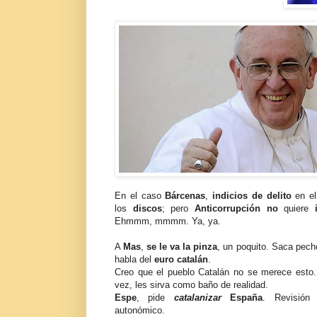
En el caso
Bárcenas
,
indicios de delito
en e
los
discos
; pero
Anticorrupción
no
quiere
Ehmmm, mmmm. Ya, ya.
A
Mas
,
se le va la pinza
, un poquito. Saca pech
habla del
euro catalán
.
Creo que el pueblo Catalán no se merece esto
vez, les sirva como baño de realidad.
Espe
,
pide
catalanizar
España
. Revisión
autonómico.