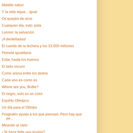
Maldito sabor
Y la vida sigue... igual
Os quejáis de vicio
Cualquier día, esto, peta
Leonor, la salvación
¡A dentelladas!
El cuento de la lechera y los 33.000 millones
Peineta igualitaria
Estar, hasta los huevos
El lado oscuro
Como arena entre los dedos
Cada uno es como es
Where are you, Bottle?
El negro, solo es un color
Espíritu Olímpico
Un día para el Olimpo
Fosglutén ayuda a los que piensan. Pero hay que
pe...
Mirando al cielo
¿Te hace falta una ilusión?