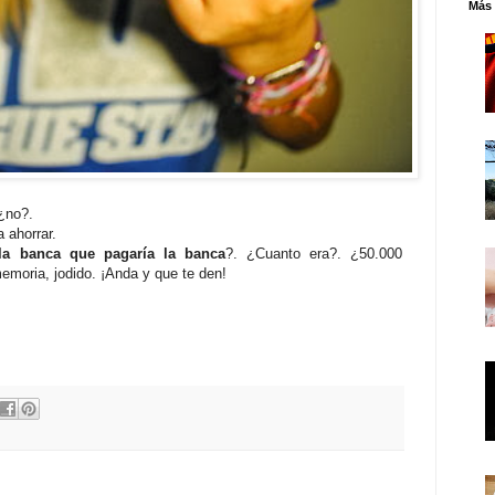
Más 
¿no?.
 ahorrar.
la banca que pagaría la banca
?. ¿Cuanto era?. ¿50.000
emoria, jodido. ¡Anda y que te den!