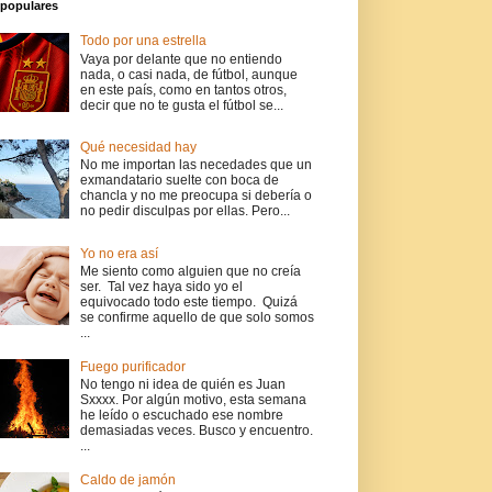
populares
Todo por una estrella
Vaya por delante que no entiendo
nada, o casi nada, de fútbol, aunque
en este país, como en tantos otros,
decir que no te gusta el fútbol se...
Qué necesidad hay
No me importan las necedades que un
exmandatario suelte con boca de
chancla y no me preocupa si debería o
no pedir disculpas por ellas. Pero...
Yo no era así
Me siento como alguien que no creía
ser. Tal vez haya sido yo el
equivocado todo este tiempo. Quizá
se confirme aquello de que solo somos
...
Fuego purificador
No tengo ni idea de quién es Juan
Sxxxx. Por algún motivo, esta semana
he leído o escuchado ese nombre
demasiadas veces. Busco y encuentro.
...
Caldo de jamón