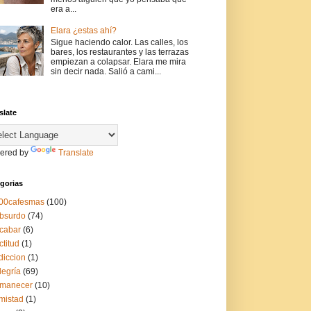
era a...
Elara ¿estas ahí?
Sigue haciendo calor. Las calles, los
bares, los restaurantes y las terrazas
empiezan a colapsar. Elara me mira
sin decir nada. Salió a cami...
slate
ered by
Translate
gorias
00cafesmas
(100)
bsurdo
(74)
cabar
(6)
ctitud
(1)
diccion
(1)
legría
(69)
manecer
(10)
mistad
(1)