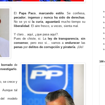
El
Papa Paco
,
marcando estilo
. Se confiesa,
pecador
,
ingenuo
y
nunca ha sido de derechas
.
No se yo si
la curia
,
aguantará
mucho tiempo su
liberalidad
. El aire fresco, a veces, sienta mal.
Y claro... aquí, ¿que pasa aquí?.
Pues de chiste, si. La
ley de transparencia
,
sin
consenso
; pero eso si... vamos a
endurecer
las
penas
por
delitos de corrupción y piratería
. ¡Uis!
100 
l
borrado
de
investigarlo
.
o, se crece y
. Aunque tal
 del modelo