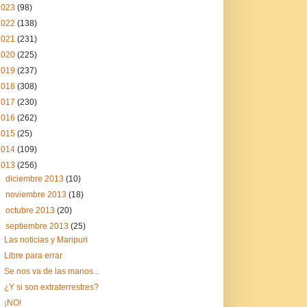
2023
(98)
2022
(138)
2021
(231)
2020
(225)
2019
(237)
2018
(308)
2017
(230)
2016
(262)
2015
(25)
2014
(109)
2013
(256)
►
diciembre 2013
(10)
►
noviembre 2013
(18)
►
octubre 2013
(20)
▼
septiembre 2013
(25)
Las noticias y Maripuri
Libre para errar
Se nos va de las manos...
¿Y si son extraterrestres?
¡NO!