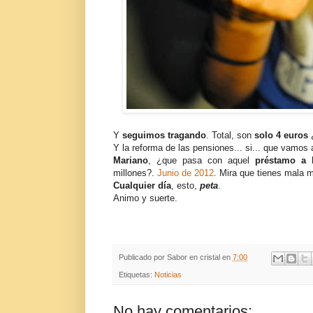
Y
seguimos tragando
. Total, son
solo 4 euros
Y la reforma de las pensiones... si... que vamos a
Mariano
, ¿que pasa con aquel
préstamo a 
millones?.
Junio de 2012
. Mira que tienes mala m
Cualquier día
, esto,
peta
.
Animo y suerte.
Publicado por
Sabor en cristal
en
7:00
Etiquetas:
Noticias
No hay comentarios: