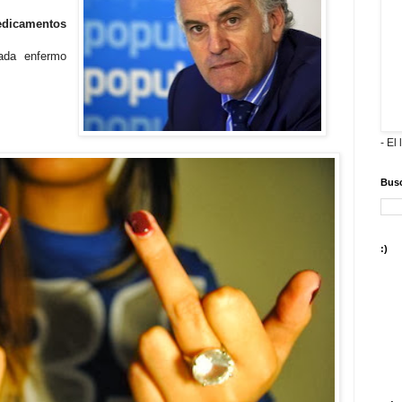
dicamentos
ada enfermo
- El 
Busc
:)