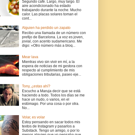
Segundo café. Largo, muy largo. El
aire acondicionado ha estado
trabajando durante la noche. Mucho
calor. Las placas solares toman el
cont...
Alguien ha perdido un zapato
Recibo una llamada de un número con
prefijo de Barcelona. La voz es joven,
jovial, con acento sudamericano. Me
digo: «Otro número más a bloq...
Mear lava
Mientras vivo sin vivir en mí, a la
espera de noticias de mi gestora con
respecto al cumplimiento de mis
obligaciones tributarias, paseo eje...
Tony, ¿estas ahí?
Escucho a Maruja decir que se está
haciendo a todo. Todos los días se me
hace un nudo, o varios, en el
estómago. Por una cosa o por otra.
No...
Volar, es volar
Estoy pensando en sacar todos mis
textos de Instagram y pasarlos a
Substack. Tengo un amigo, o por lo
menos alguien que yo pensaba que