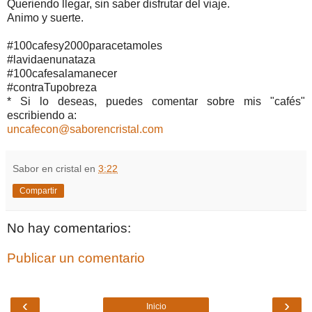
Queriendo llegar, sin saber disfrutar del viaje.
Animo y suerte.
#100cafesy2000paracetamoles
#lavidaenunataza
#100cafesalamanecer
#contraTupobreza
* Si lo deseas, puedes comentar sobre mis "cafés"
escribiendo a:
uncafecon@saborencristal.com
Sabor en cristal
en
3:22
Compartir
No hay comentarios:
Publicar un comentario
‹
›
Inicio