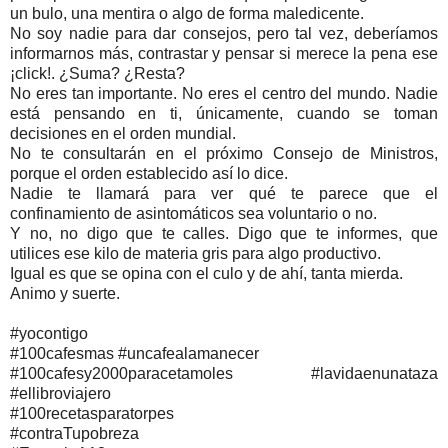
un bulo, una mentira o algo de forma maledicente.
No soy nadie para dar consejos, pero tal vez, deberíamos
informarnos más, contrastar y pensar si merece la pena ese
¡click!. ¿Suma? ¿Resta?
No eres tan importante. No eres el centro del mundo. Nadie
está pensando en ti, únicamente, cuando se toman
decisiones en el orden mundial.
No te consultarán en el próximo Consejo de Ministros,
porque el orden establecido así lo dice.
Nadie te llamará para ver qué te parece que el
confinamiento de asintomáticos sea voluntario o no.
Y no, no digo que te calles. Digo que te informes, que
utilices ese kilo de materia gris para algo productivo.
Igual es que se opina con el culo y de ahí, tanta mierda.
Animo y suerte.
#yocontigo
#100cafesmas #uncafealamanecer
#100cafesy2000paracetamoles #lavidaenunataza
#ellibroviajero
#100recetasparatorpes
#contraTupobreza