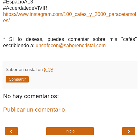
#EspacioA13
#AcuerdatedeVIVIR
https://www.instagram.com/100_cafes_y_2000_paracetamol
es/
* Si lo deseas, puedes comentar sobre mis "cafés"
escribiendo a:
uncafecon@saborencristal.com
Sabor en cristal
en
9:19
Compartir
No hay comentarios:
Publicar un comentario
‹
›
Inicio