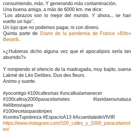
consumiendo, más. Y generando más contaminación.
Una buena amiga, a más de 6000 km. me dice:
"Los abrazos son lo mejor del mundo. Y ahora... se han
vuelto un lujo".
Un lujo que no podemos pagar, ni con dinero.
Quinta parte de
Diario de la pandemia de Franco «Bifo»
Berardi
.
«¿Hubieras dicho alguna vez que el apocalipsis sería tan
aburrido?»
Y rompiendo el silencio de la madrugada, muy bajito, suena
Lakmé de Léo Delibes. Duo des fleurs.
Animo y suerte.
#yocontigo #100cafesmas #uncafealamanecer
#100cafesy2000paracetamoles #lavidaenunataza
#ellibroviajero
#100recetasparatorpes
#contraTupobreza #EspacioA13 #AcuerdatedeVIVIR
https://www.instagram.com/100_cafes_y_2000_paracetamol
es/