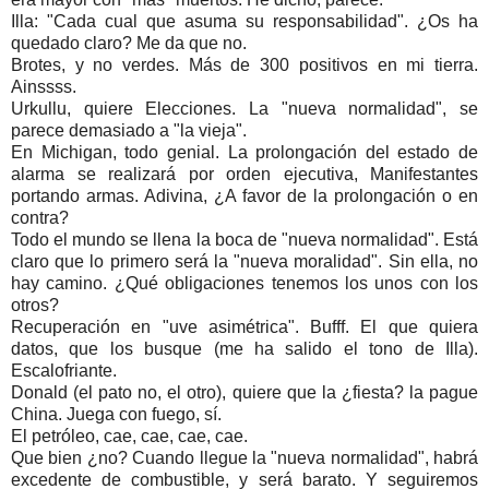
Illa: "Cada cual que asuma su responsabilidad". ¿Os ha
quedado claro? Me da que no.
Brotes, y no verdes. Más de 300 positivos en mi tierra.
Ainssss.
Urkullu, quiere Elecciones. La "nueva normalidad", se
parece demasiado a "la vieja".
En Michigan, todo genial. La prolongación del estado de
alarma se realizará por orden ejecutiva, Manifestantes
portando armas. Adivina, ¿A favor de la prolongación o en
contra?
Todo el mundo se llena la boca de "nueva normalidad". Está
claro que lo primero será la "nueva moralidad". Sin ella, no
hay camino. ¿Qué obligaciones tenemos los unos con los
otros?
Recuperación en "uve asimétrica". Bufff. El que quiera
datos, que los busque (me ha salido el tono de Illa).
Escalofriante.
Donald (el pato no, el otro), quiere que la ¿fiesta? la pague
China. Juega con fuego, sí.
El petróleo, cae, cae, cae, cae.
Que bien ¿no? Cuando llegue la "nueva normalidad", habrá
excedente de combustible, y será barato. Y seguiremos