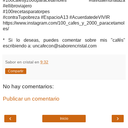
#100cafesy2000paracetamoles #lavidaenunataza
#ellibroviajero
#100recetasparatorpes
#contraTupobreza #EspacioA13 #AcuerdatedeVIVIR
https://www.instagram.com/100_cafes_y_2000_paracetamol
es/
* Si lo deseas, puedes comentar sobre mis "cafés"
escribiendo a: uncafecon@saborencristal.com
Sabor en cristal
en
9:32
Compartir
No hay comentarios:
Publicar un comentario
‹
›
Inicio