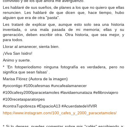
convivido y de los que ahora me avergüenzo.
Les hablaré de sus sueños, de planes a los que no quiero que ellas
renuncien. Les hablaré de que dicen que, hace tiempo, hubo
alguien que era de otra "pasta".
Les trataré de explicar que, aunque esto solo sea una historia
inventada, o una mala pasada de mi memoria; ellas y su
generación, deben escribir otra. Otra historia, que sea mejor, y
para todos.
Llorar al amanecer, sienta bien.
¡Viva San Isidro!
Animo y suerte.
* 'En fotoperiodismo ninguna fotografía es verdadera, pero no
significa que sean falsas' .
Marisa Flórez (Autora de la imagen)
#yocontigo #100cafesmas #uncafealamanecer
#100cafesy2000paracetamoles #lavidaenunataza #ellibroviajero
#100recetasparatorpes
#contraTupobreza #EspacioA13 #AcuerdatedeVIVIR
https://www.instagram.com/100_cafes_y_2000_paracetamoles/
* Si lo deseas, puedes comentar sobre mis "cafés" escribiendo a: