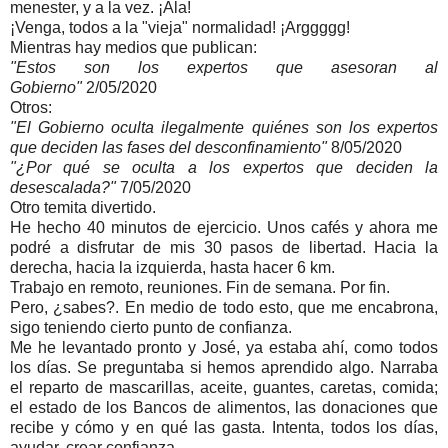
menester, y a la vez. ¡Ala!
¡Venga, todos a la "vieja" normalidad! ¡Arggggg!
Mientras hay medios que publican:
"Estos son los expertos que asesoran al
Gobierno"
2/05/2020
Otros:
"El Gobierno oculta ilegalmente quiénes son los expertos
que deciden las fases del desconfinamiento"
8/05/2020
"¿Por qué se oculta a los expertos que deciden la
desescalada?"
7/05/2020
Otro temita divertido.
He hecho 40 minutos de ejercicio. Unos cafés y ahora me
podré a disfrutar de mis 30 pasos de libertad. Hacia la
derecha, hacia la izquierda, hasta hacer 6 km.
Trabajo en remoto, reuniones. Fin de semana. Por fin.
Pero, ¿sabes?. En medio de todo esto, que me encabrona,
sigo teniendo cierto punto de confianza.
Me he levantado pronto y José, ya estaba ahí, como todos
los días. Se preguntaba si hemos aprendido algo. Narraba
el reparto de mascarillas, aceite, guantes, caretas, comida;
el estado de los Bancos de alimentos, las donaciones que
recibe y cómo y en qué las gasta. Intenta, todos los días,
ayudar, crear confianza.