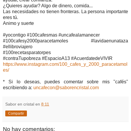
¿Quieres ayudar? Algo de dinero, comida...
Las necesidades no tienen fronteras. La persona importante
eres tú.
Animo y suerte
#yocontigo #100cafesmas #uncafealamanecer
#100cafesy2000paracetamoles #lavidaenunataza
#ellibroviajero
#100recetasparatorpes
#contraTupobreza #EspacioA13 #AcuerdatedeVIVIR
https://www.instagram.com/100_cafes_y_2000_paracetamol
es/
* Si lo deseas, puedes comentar sobre mis "cafés"
escribiendo a:
uncafecon@saborencristal.com
Sabor en cristal
en
8:11
Compartir
No hay comentarios: