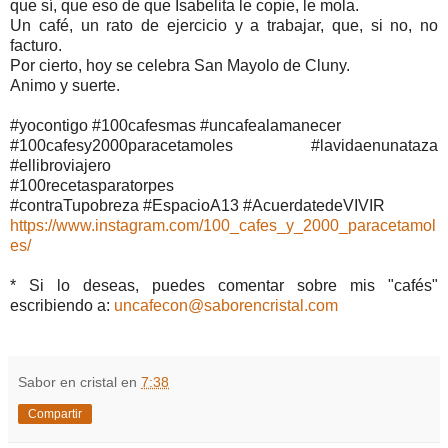
que sí, que eso de que Isabelita le copie, le mola.
Un café, un rato de ejercicio y a trabajar, que, si no, no
facturo.
Por cierto, hoy se celebra San Mayolo de Cluny.
Animo y suerte.
#yocontigo #100cafesmas #uncafealamanecer
#100cafesy2000paracetamoles #lavidaenunataza
#ellibroviajero
#100recetasparatorpes
#contraTupobreza #EspacioA13 #AcuerdatedeVIVIR
https://www.instagram.com/100_cafes_y_2000_paracetamol
es/
* Si lo deseas, puedes comentar sobre mis "cafés"
escribiendo a:
uncafecon@saborencristal.com
Sabor en cristal
en
7:38
Compartir