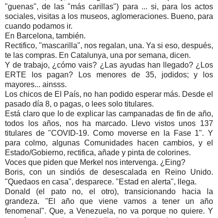
"guenas", de las "más carillas") para ... si, para los actos
sociales, visitas a los museos, aglomeraciones. Bueno, para
cuando podamos ir.
En Barcelona, también.
Rectifico, "mascarilla", nos regalan, una. Ya si eso, después,
te las compras. En Catalunya, una por semana, dicen.
Y de trabajo, ¿cómo vais? ¿Las ayudas han llegado? ¿Los
ERTE los pagan? Los menores de 35, jodidos; y los
mayores... ainsss.
Los chicos de El País, no han podido esperar más. Desde el
pasado día 8, o pagas, o lees solo titulares.
Está claro que lo de explicar las campanadas de fin de año,
todos los años, nos ha marcado. Llevo vistos unos 137
titulares de "COVID-19. Como moverse en la Fase 1". Y
para colmo, algunas Comunidades hacen cambios, y el
Estado/Gobierno, rectifica, añade y pinta de colorines.
Voces que piden que Merkel nos intervenga. ¿Eing?
Boris, con un sindiós de desescalada en Reino Unido.
"Quedaos en casa", desparece. "Estad en alerta", llega.
Donald (el pato no, el otro), transicionando hacia la
grandeza. "El año que viene vamos a tener un año
fenomenal". Que, a Venezuela, no va porque no quiere. Y