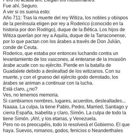
Fue ahí. Seguro.
A ver si os suena esto:
Año 711: Tras la muerte del rey Witiza, los nobles y obispos
de la península eligen por rey a Roderico (conocido en la
historia por don Rodrigo), duque de la Bética. Los hijos de
Witiza querían por rey a Aquila, duque de la Tarraconense,
por lo que pactan con los árabes a través de Don Julián,
conde de Ceuta.
Roderico, que estaba por entonces luchando contra un
levantamiento de los vascones, al enterarse de la invasión
árabe acude con su ejército. Pierde en la batalla de
Guadalete debido a deslealtad de los witizanos. Con su
muerte, y con el grueso del ejército godo derrotado, los
árabes se animan a continuar con la lucha.
Está claro, ¿no?
Ves, no tenemos memoria.
Si cambiamos nombres, lugares, acuerdos, deslealtades...
Naaaa. La culpa, la tiene Pablo, Pedro, Married, Santiago y
cierra España, Isabelita y claro, Simón. La culpa de todo la
tiene Simón. ¡Ah!, y los etarras, y Venezuela.
Pero no os preocupéis, todo lo resolverá el Gobierno. El que
haya. Suevos, romanos, godos, fenicios o Neanderthales