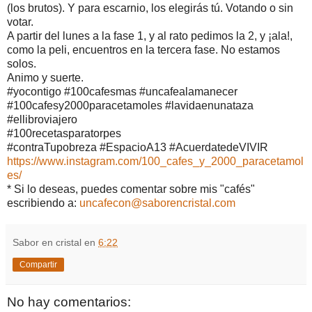
(los brutos). Y para escarnio, los elegirás tú. Votando o sin
votar.
A partir del lunes a la fase 1, y al rato pedimos la 2, y ¡ala!,
como la peli, encuentros en la tercera fase. No estamos
solos.
Animo y suerte.
#yocontigo #100cafesmas #uncafealamanecer
#100cafesy2000paracetamoles #lavidaenunataza
#ellibroviajero
#100recetasparatorpes
#contraTupobreza #EspacioA13 #AcuerdatedeVIVIR
https://www.instagram.com/100_cafes_y_2000_paracetamol
es/
* Si lo deseas, puedes comentar sobre mis "cafés"
escribiendo a:
uncafecon@saborencristal.com
Sabor en cristal
en
6:22
Compartir
No hay comentarios: