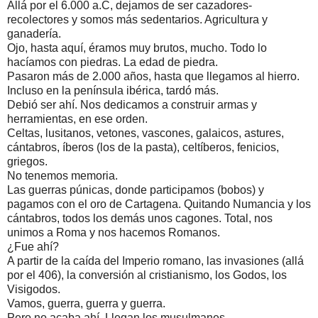
Allá por el 6.000 a.C, dejamos de ser cazadores-
recolectores y somos más sedentarios. Agricultura y
ganadería.
Ojo, hasta aquí, éramos muy brutos, mucho. Todo lo
hacíamos con piedras. La edad de piedra.
Pasaron más de 2.000 años, hasta que llegamos al hierro.
Incluso en la península ibérica, tardó más.
Debió ser ahí. Nos dedicamos a construir armas y
herramientas, en ese orden.
Celtas, lusitanos, vetones, vascones, galaicos, astures,
cántabros, íberos (los de la pasta), celtíberos, fenicios,
griegos.
No tenemos memoria.
Las guerras púnicas, donde participamos (bobos) y
pagamos con el oro de Cartagena. Quitando Numancia y los
cántabros, todos los demás unos cagones. Total, nos
unimos a Roma y nos hacemos Romanos.
¿Fue ahí?
A partir de la caída del Imperio romano, las invasiones (allá
por el 406), la conversión al cristianismo, los Godos, los
Visigodos.
Vamos, guerra, guerra y guerra.
Pero no acaba ahí. Llegan los musulmanes.