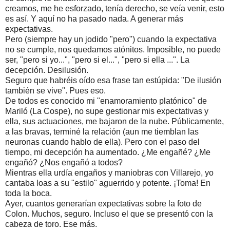
creamos, me he esforzado, tenía derecho, se veía venir, esto 
es así. Y aquí no ha pasado nada. A generar más 
expectativas.
Pero (siempre hay un jodido "pero") cuando la expectativa 
no se cumple, nos quedamos atónitos. Imposible, no puede 
ser, "pero si yo...", "pero si el...", "pero si ella ...". La 
decepción. Desilusión.
Seguro que habréis oído esa frase tan estúpida: "De ilusión 
también se vive". Pues eso.
De todos es conocido mi "enamoramiento platónico" de 
Mariló (La Cospe), no supe gestionar mis expectativas y 
ella, sus actuaciones, me bajaron de la nube. Públicamente, 
a las bravas, terminé la relación (aun me tiemblan las 
neuronas cuando hablo de ella). Pero con el paso del 
tiempo, mi decepción ha aumentado. ¿Me engañé? ¿Me 
engañó? ¿Nos engañó a todos?
Mientras ella urdía engaños y maniobras con Villarejo, yo 
cantaba loas a su "estilo" aguerrido y potente. ¡Toma! En 
toda la boca.
Ayer, cuantos generarían expectativas sobre la foto de 
Colon. Muchos, seguro. Incluso el que se presentó con la 
cabeza de toro. Ese más.