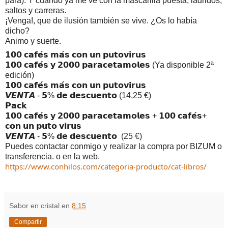
para). Y cuando ya me ve con la mascarilla puesta, ladridos, 
saltos y carreras.
¡Venga!, que de ilusión también se vive. ¿Os lo había 
dicho?
Animo y suerte.
𝟭𝟬𝟬 𝗰𝗮𝗳𝗲́𝘀 𝗺𝗮́𝘀 𝗰𝗼𝗻 𝘂𝗻 𝗽𝘂𝘁𝗼𝘃𝗶𝗿𝘂𝘀
𝟭𝟬𝟬 𝗰𝗮𝗳𝗲́𝘀 𝘆 𝟮𝟬𝟬𝟬 𝗽𝗮𝗿𝗮𝗰𝗲𝘁𝗮𝗺𝗼𝗹𝗲𝘀 (Ya disponible 2ª 
edición)
𝟭𝟬𝟬 𝗰𝗮𝗳𝗲́𝘀 𝗺𝗮́𝘀 𝗰𝗼𝗻 𝘂𝗻 𝗽𝘂𝘁𝗼𝘃𝗶𝗿𝘂𝘀
𝙑𝙀𝙉𝙏𝘼 - 𝟱% 𝗱𝗲 𝗱𝗲𝘀𝗰𝘂𝗲𝗻𝘁𝗼 (14,25 €)
𝗣𝗮𝗰𝗸
𝟭𝟬𝟬 𝗰𝗮𝗳𝗲́𝘀 𝘆 𝟮𝟬𝟬𝟬 𝗽𝗮𝗿𝗮𝗰𝗲𝘁𝗮𝗺𝗼𝗹𝗲𝘀 + 𝟭𝟬𝟬 𝗰𝗮𝗳𝗲́𝘀+ 
𝗰𝗼𝗻 𝘂𝗻 𝗽𝘂𝘁𝗼 𝘃𝗶𝗿𝘂𝘀
𝙑𝙀𝙉𝙏𝘼 - 𝟱% 𝗱𝗲 𝗱𝗲𝘀𝗰𝘂𝗲𝗻𝘁𝗼  (25 €)
Puedes contactar conmigo y realizar la compra por BIZUM o 
transferencia. o en la web.
https://www.conhilos.com/categoria-producto/cat-libros/
Sabor en cristal
en
8:15
Compartir