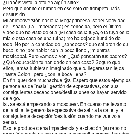
¿Habéis visto la foto en algún sitio? 
Pero que bonito el himno en ese solo de trompeta. Más 
desilusión.
Mi animadversión hacia la Megaprincesa Isabel Natividad 
de España (La Emperadora) es conocida, pero el último 
video que he visto de ella (Mi casa es la tuya, o la tuya es la 
mía o esta casa es una ruina) me ha dejado hundido del 
todo. No por la cantidad de ¿sandeces? que salieron de su 
boca, sino ¡por hablar con la boca llena!, ¡mientras 
masticaba!. Pero vamos a ver, ¿Qué pensarán tus padres? 
¿Qué educación te han dado en esa casa? Seguro que 
ellos, jamás hubieran imaginado que tu llegaras tan lejos 
¡hasta Colon!, pero ¿con la boca llena?.
En fin, queridos muchachuel@s. Espero que estos ejemplos 
personales de "mala" gestión de expectativas, con sus 
consiguientes decepciones/desilusiones os hayan servido 
de algo.
Isi, se está empezando a mosquear. En cuanto me levanto 
de la silla, le genero la expectativa de salir a la calle, y la 
consiguiente decepción/desilusión cuando me vuelvo a 
sentar.
Eso le produce cierta impaciencia y excitación (su rabo no 