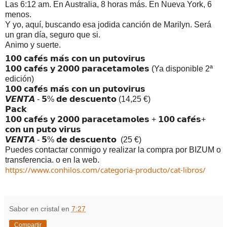
Las 6:12 am. En Australia, 8 horas más. En Nueva York, 6 
menos.
Y yo, aquí, buscando esa jodida canción de Marilyn. Será 
un gran día, seguro que si.
Animo y suerte.
𝟭𝟬𝟬 𝗰𝗮𝗳𝗲́𝘀 𝗺𝗮́𝘀 𝗰𝗼𝗻 𝘂𝗻 𝗽𝘂𝘁𝗼𝘃𝗶𝗿𝘂𝘀
𝟭𝟬𝟬 𝗰𝗮𝗳𝗲́𝘀 𝘆 𝟮𝟬𝟬𝟬 𝗽𝗮𝗿𝗮𝗰𝗲𝘁𝗮𝗺𝗼𝗹𝗲𝘀 (Ya disponible 2ª 
edición)
𝟭𝟬𝟬 𝗰𝗮𝗳𝗲́𝘀 𝗺𝗮́𝘀 𝗰𝗼𝗻 𝘂𝗻 𝗽𝘂𝘁𝗼𝘃𝗶𝗿𝘂𝘀
𝙑𝙀𝙉𝙏𝘼 - 𝟱% 𝗱𝗲 𝗱𝗲𝘀𝗰𝘂𝗲𝗻𝘁𝗼 (14,25 €)
𝗣𝗮𝗰𝗸
𝟭𝟬𝟬 𝗰𝗮𝗳𝗲́𝘀 𝘆 𝟮𝟬𝟬𝟬 𝗽𝗮𝗿𝗮𝗰𝗲𝘁𝗮𝗺𝗼𝗹𝗲𝘀 + 𝟭𝟬𝟬 𝗰𝗮𝗳𝗲́𝘀+ 
𝗰𝗼𝗻 𝘂𝗻 𝗽𝘂𝘁𝗼 𝘃𝗶𝗿𝘂𝘀
𝙑𝙀𝙉𝙏𝘼 - 𝟱% 𝗱𝗲 𝗱𝗲𝘀𝗰𝘂𝗲𝗻𝘁𝗼  (25 €)
Puedes contactar conmigo y realizar la compra por BIZUM o 
transferencia. o en la web.
https://www.conhilos.com/categoria-producto/cat-libros/
Sabor en cristal
en
7:27
Compartir