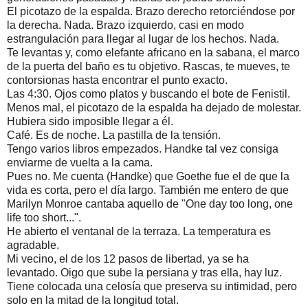
El picotazo de la espalda. Brazo derecho retorciéndose por 
la derecha. Nada. Brazo izquierdo, casi en modo 
estrangulación para llegar al lugar de los hechos. Nada.
Te levantas y, como elefante africano en la sabana, el marco 
de la puerta del baño es tu objetivo. Rascas, te mueves, te 
contorsionas hasta encontrar el punto exacto.
Las 4:30. Ojos como platos y buscando el bote de Fenistil. 
Menos mal, el picotazo de la espalda ha dejado de molestar. 
Hubiera sido imposible llegar a él.
Café. Es de noche. La pastilla de la tensión.
Tengo varios libros empezados. Handke tal vez consiga 
enviarme de vuelta a la cama.
Pues no. Me cuenta (Handke) que Goethe fue el de que la 
vida es corta, pero el día largo. También me entero de que 
Marilyn Monroe cantaba aquello de "One day too long, one 
life too short...".
He abierto el ventanal de la terraza. La temperatura es 
agradable.
Mi vecino, el de los 12 pasos de libertad, ya se ha 
levantado. Oigo que sube la persiana y tras ella, hay luz. 
Tiene colocada una celosía que preserva su intimidad, pero 
solo en la mitad de la longitud total.