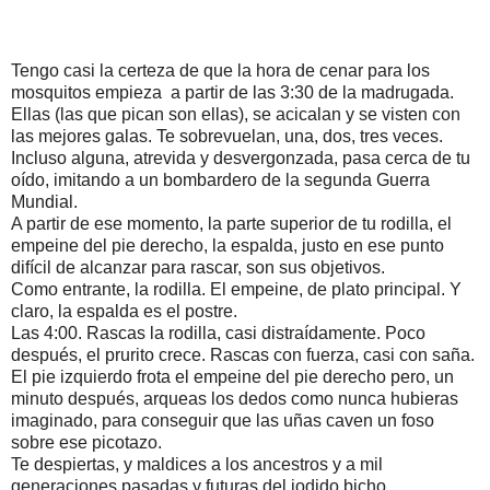
Tengo casi la certeza de que la hora de cenar para los 
mosquitos empieza  a partir de las 3:30 de la madrugada.
Ellas (las que pican son ellas), se acicalan y se visten con 
las mejores galas. Te sobrevuelan, una, dos, tres veces. 
Incluso alguna, atrevida y desvergonzada, pasa cerca de tu 
oído, imitando a un bombardero de la segunda Guerra 
Mundial.
A partir de ese momento, la parte superior de tu rodilla, el 
empeine del pie derecho, la espalda, justo en ese punto 
difícil de alcanzar para rascar, son sus objetivos.
Como entrante, la rodilla. El empeine, de plato principal. Y 
claro, la espalda es el postre.
Las 4:00. Rascas la rodilla, casi distraídamente. Poco 
después, el prurito crece. Rascas con fuerza, casi con saña.
El pie izquierdo frota el empeine del pie derecho pero, un 
minuto después, arqueas los dedos como nunca hubieras 
imaginado, para conseguir que las uñas caven un foso 
sobre ese picotazo.
Te despiertas, y maldices a los ancestros y a mil 
generaciones pasadas y futuras del jodido bicho. 