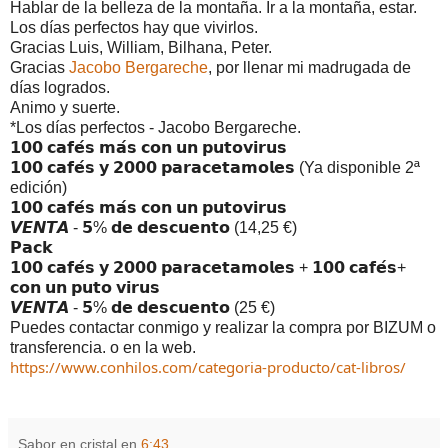
Hablar de la belleza de la montaña. Ir a la montaña, estar.
Los días perfectos hay que vivirlos.
Gracias Luis, William, Bilhana, Peter.
Gracias
Jacobo Bergareche
, por llenar mi madrugada de
días logrados.
Animo y suerte.
*Los días perfectos - Jacobo Bergareche.
𝟭𝟬𝟬 𝗰𝗮𝗳𝗲́𝘀 𝗺𝗮́𝘀 𝗰𝗼𝗻 𝘂𝗻 𝗽𝘂𝘁𝗼𝘃𝗶𝗿𝘂𝘀
𝟭𝟬𝟬 𝗰𝗮𝗳𝗲́𝘀 𝘆 𝟮𝟬𝟬𝟬 𝗽𝗮𝗿𝗮𝗰𝗲𝘁𝗮𝗺𝗼𝗹𝗲𝘀 (Ya disponible 2ª
edición)
𝟭𝟬𝟬 𝗰𝗮𝗳𝗲́𝘀 𝗺𝗮́𝘀 𝗰𝗼𝗻 𝘂𝗻 𝗽𝘂𝘁𝗼𝘃𝗶𝗿𝘂𝘀
𝙑𝙀𝙉𝙏𝘼 - 𝟱% 𝗱𝗲 𝗱𝗲𝘀𝗰𝘂𝗲𝗻𝘁𝗼 (14,25 €)
𝗣𝗮𝗰𝗸
𝟭𝟬𝟬 𝗰𝗮𝗳𝗲́𝘀 𝘆 𝟮𝟬𝟬𝟬 𝗽𝗮𝗿𝗮𝗰𝗲𝘁𝗮𝗺𝗼𝗹𝗲𝘀 + 𝟭𝟬𝟬 𝗰𝗮𝗳𝗲́𝘀+
𝗰𝗼𝗻 𝘂𝗻 𝗽𝘂𝘁𝗼 𝘃𝗶𝗿𝘂𝘀
𝙑𝙀𝙉𝙏𝘼 - 𝟱% 𝗱𝗲 𝗱𝗲𝘀𝗰𝘂𝗲𝗻𝘁𝗼 (25 €)
Puedes contactar conmigo y realizar la compra por BIZUM o
transferencia. o en la web.
https://www.conhilos.com/categoria-producto/cat-libros/
Sabor en cristal
en
6:43