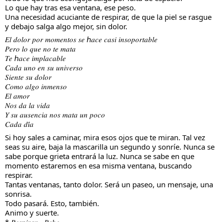
Lo que hay tras esa ventana, ese peso.
Una necesidad acuciante de respirar, de que la piel se rasgue 
y debajo salga algo mejor, sin dolor.
𝐸𝑙 𝑑𝑜𝑙𝑜𝑟 𝑝𝑜𝑟 𝑚𝑜𝑚𝑒𝑛𝑡𝑜𝑠 𝑠𝑒 ℎ𝑎𝑐𝑒 𝑐𝑎𝑠𝑖 𝑖𝑛𝑠𝑜𝑝𝑜𝑟𝑡𝑎𝑏𝑙𝑒
𝑃𝑒𝑟𝑜 𝑙𝑜 𝑞𝑢𝑒 𝑛𝑜 𝑡𝑒 𝑚𝑎𝑡𝑎
𝑇𝑒 ℎ𝑎𝑐𝑒 𝑖𝑚𝑝𝑙𝑎𝑐𝑎𝑏𝑙𝑒
𝐶𝑎𝑑𝑎 𝑢𝑛𝑜 𝑒𝑛 𝑠𝑢 𝑢𝑛𝑖𝑣𝑒𝑟𝑠𝑜
𝑆𝑖𝑒𝑛𝑡𝑒 𝑠𝑢 𝑑𝑜𝑙𝑜𝑟
𝐶𝑜𝑚𝑜 𝑎𝑙𝑔𝑜 𝑖𝑛𝑚𝑒𝑛𝑠𝑜
𝐸𝑙 𝑎𝑚𝑜𝑟
𝑁𝑜𝑠 𝑑𝑎 𝑙𝑎 𝑣𝑖𝑑𝑎
𝑌 𝑠𝑢 𝑎𝑢𝑠𝑒𝑛𝑐𝑖𝑎 𝑛𝑜𝑠 𝑚𝑎𝑡𝑎 𝑢𝑛 𝑝𝑜𝑐𝑜
𝐶𝑎𝑑𝑎 𝑑𝑖́𝑎
Si hoy sales a caminar, mira esos ojos que te miran. Tal vez 
seas su aire, baja la mascarilla un segundo y sonríe. Nunca se 
sabe porque grieta entrará la luz. Nunca se sabe en que 
momento estaremos en esa misma ventana, buscando 
respirar.
Tantas ventanas, tanto dolor. Será un paseo, un mensaje, una 
sonrisa.
Todo pasará. Esto, también.
Animo y suerte.
* 𝑅𝑒𝑠𝑝𝑖𝑟𝑎𝑟 - 𝐵𝑒𝑏𝑒