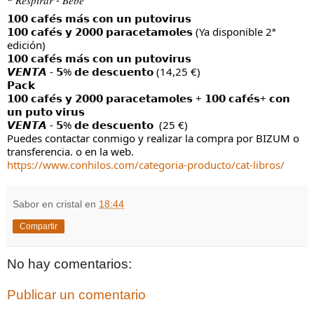
𝟭𝟬𝟬 𝗰𝗮𝗳𝗲́𝘀 𝗺𝗮́𝘀 𝗰𝗼𝗻 𝘂𝗻 𝗽𝘂𝘁𝗼𝘃𝗶𝗿𝘂𝘀
𝟭𝟬𝟬 𝗰𝗮𝗳𝗲́𝘀 𝘆 𝟮𝟬𝟬𝟬 𝗽𝗮𝗿𝗮𝗰𝗲𝘁𝗮𝗺𝗼𝗹𝗲𝘀 (Ya disponible 2ª 
edición)
𝟭𝟬𝟬 𝗰𝗮𝗳𝗲́𝘀 𝗺𝗮́𝘀 𝗰𝗼𝗻 𝘂𝗻 𝗽𝘂𝘁𝗼𝘃𝗶𝗿𝘂𝘀
𝙑𝙀𝙉𝙏𝘼 - 𝟱% 𝗱𝗲 𝗱𝗲𝘀𝗰𝘂𝗲𝗻𝘁𝗼 (14,25 €)
𝗣𝗮𝗰𝗸
𝟭𝟬𝟬 𝗰𝗮𝗳𝗲́𝘀 𝘆 𝟮𝟬𝟬𝟬 𝗽𝗮𝗿𝗮𝗰𝗲𝘁𝗮𝗺𝗼𝗹𝗲𝘀 + 𝟭𝟬𝟬 𝗰𝗮𝗳𝗲́𝘀+ 𝗰𝗼𝗻 
𝘂𝗻 𝗽𝘂𝘁𝗼 𝘃𝗶𝗿𝘂𝘀
𝙑𝙀𝙉𝙏𝘼 - 𝟱% 𝗱𝗲 𝗱𝗲𝘀𝗰𝘂𝗲𝗻𝘁𝗼  (25 €)
Puedes contactar conmigo y realizar la compra por BIZUM o 
transferencia. o en la web.
https://www.conhilos.com/categoria-producto/cat-libros/
Sabor en cristal
en
18:44
Compartir
No hay comentarios:
Publicar un comentario