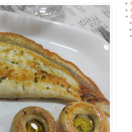
►
►
▼