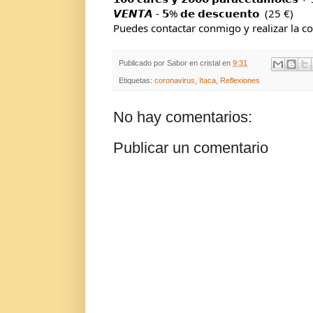
𝙑𝙀𝙉𝙏𝘼 - 𝟱% 𝗱𝗲 𝗱𝗲𝘀𝗰𝘂𝗲𝗻𝘁𝗼  (25 €)
Puedes contactar conmigo y realizar la c
Publicado por
Sabor en cristal
en
9:31
Etiquetas:
coronavirus
,
Itaca
,
Reflexiones
No hay comentarios:
Publicar un comentario