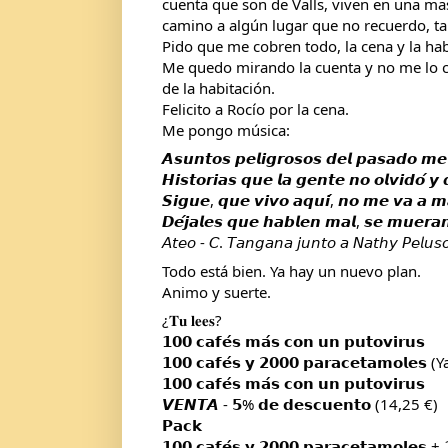
cuenta que son de Valls, viven en una mas
camino a algún lugar que no recuerdo, tal 
Pido que me cobren todo, la cena y la hab
Me quedo mirando la cuenta y no me lo cr
de la habitación.
Felicito a Rocío por la cena.
Me pongo música:
𝘼𝙨𝙪𝙣𝙩𝙤𝙨 𝙥𝙚𝙡𝙞𝙜𝙧𝙤𝙨𝙤𝙨 𝙙𝙚𝙡 𝙥𝙖𝙨𝙖𝙙𝙤 𝙢𝙚 
𝙃𝙞𝙨𝙩𝙤𝙧𝙞𝙖𝙨 𝙦𝙪𝙚 𝙡𝙖 𝙜𝙚𝙣𝙩𝙚 𝙣𝙤 𝙤𝙡𝙫𝙞𝙙𝙤́ 
𝙎𝙞𝙜𝙪𝙚, 𝙦𝙪𝙚 𝙫𝙞𝙫𝙤 𝙖𝙦𝙪𝙞́, 𝙣𝙤 𝙢𝙚 𝙫𝙖 𝙖 𝙢𝙖
𝘿𝙚́𝙟𝙖𝙡𝙚𝙨 𝙦𝙪𝙚 𝙝𝙖𝙗𝙡𝙚𝙣 𝙢𝙖𝙡, 𝙨𝙚 𝙢𝙪𝙚𝙧𝙖
𝘈𝘵𝘦𝘰 - 𝘊. 𝘛𝘢𝘯𝘨𝘢𝘯𝘢 𝘫𝘶𝘯𝘵𝘰 𝘢 𝘕𝘢𝘵𝘩𝘺 𝘗𝘦𝘭𝘶𝘴
Todo está bien. Ya hay un nuevo plan.
Animo y suerte.
¿𝐓𝐮 𝐥𝐞𝐞𝐬?
𝟭𝟬𝟬 𝗰𝗮𝗳𝗲́𝘀 𝗺𝗮́𝘀 𝗰𝗼𝗻 𝘂𝗻 𝗽𝘂𝘁𝗼𝘃𝗶𝗿𝘂𝘀
𝟭𝟬𝟬 𝗰𝗮𝗳𝗲́𝘀 𝘆 𝟮𝟬𝟬𝟬 𝗽𝗮𝗿𝗮𝗰𝗲𝘁𝗮𝗺𝗼𝗹
𝟭𝟬𝟬 𝗰𝗮𝗳𝗲́𝘀 𝗺𝗮́𝘀 𝗰𝗼𝗻 𝘂𝗻 𝗽𝘂𝘁𝗼𝘃𝗶𝗿𝘂𝘀
𝙑𝙀𝙉𝙏𝘼 - 𝟱% 𝗱𝗲 𝗱𝗲𝘀𝗰𝘂𝗲𝗻𝘁𝗼 (14,25 €)
𝗣𝗮𝗰𝗸
𝟭𝟬𝟬 𝗰𝗮𝗳𝗲́𝘀 𝘆 𝟮𝟬𝟬𝟬 𝗽𝗮𝗿𝗮𝗰𝗲𝘁𝗮𝗺𝗼𝗹𝗲𝘀 + 