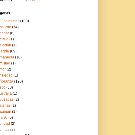
gorias
00cafesmas
(100)
bsurdo
(74)
cabar
(6)
ctitud
(1)
diccion
(1)
legría
(69)
manecer
(10)
mistad
(1)
mor
(2)
nsiedad
(1)
ñoranza
(120)
sco
(30)
ustralia
(1)
yusadas
(2)
aterías
(1)
auman
(1)
lanki
(5)
ondad
(2)
onitas
(2)