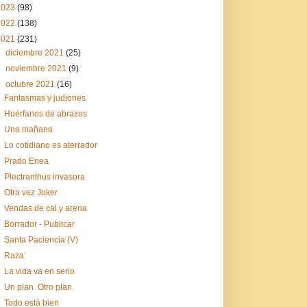
2023
(98)
2022
(138)
2021
(231)
►
diciembre 2021
(25)
►
noviembre 2021
(9)
▼
octubre 2021
(16)
Fantasmas y judiones
Huérfanos de abrazos
Una mañana
Lo cotidiano es aterrador
Prado Enea
Plectranthus invasora
Otra vez Joker
Vendas de cal y arena
Borrador - Publicar
Santa Paciencia (V)
Raza
La vida va en serio
Un plan. Otro plan.
Todo está bien