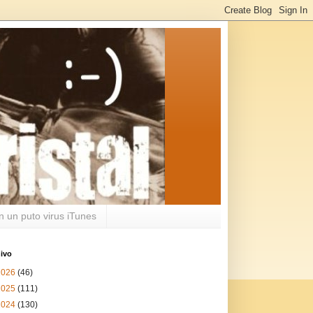
n un puto virus iTunes
ivo
2026
(46)
2025
(111)
2024
(130)