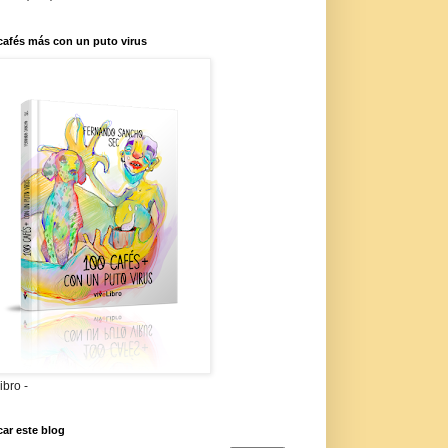
cafés más con un puto virus
libro -
ar este blog