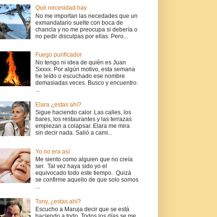
Qué necesidad hay
No me importan las necedades que un
exmandatario suelte con boca de
chancla y no me preocupa si debería o
no pedir disculpas por ellas. Pero...
Fuego purificador
No tengo ni idea de quién es Juan
Sxxxx. Por algún motivo, esta semana
he leído o escuchado ese nombre
demasiadas veces. Busco y encuentro.
...
Elara ¿estas ahí?
Sigue haciendo calor. Las calles, los
bares, los restaurantes y las terrazas
empiezan a colapsar. Elara me mira
sin decir nada. Salió a cami...
Yo no era así
Me siento como alguien que no creía
ser. Tal vez haya sido yo el
equivocado todo este tiempo. Quizá
se confirme aquello de que solo somos
...
Tony, ¿estas ahí?
Escucho a Maruja decir que se está
haciendo a todo. Todos los días se me