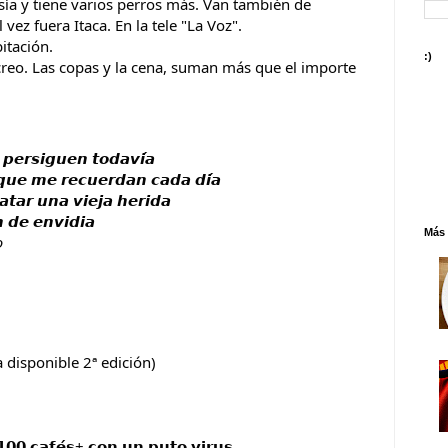
ía y tiene varios perros más. Van también de 
vez fuera Itaca. En la tele "La Voz".
itación.
:)
eo. Las copas y la cena, suman más que el importe 
𝙥𝙚𝙧𝙨𝙞𝙜𝙪𝙚𝙣 𝙩𝙤𝙙𝙖𝙫𝙞́𝙖
 𝙦𝙪𝙚 𝙢𝙚 𝙧𝙚𝙘𝙪𝙚𝙧𝙙𝙖𝙣 𝙘𝙖𝙙𝙖 𝙙𝙞́𝙖
𝙩𝙖𝙧 𝙪𝙣𝙖 𝙫𝙞𝙚𝙟𝙖 𝙝𝙚𝙧𝙞𝙙𝙖
 𝙙𝙚 𝙚𝙣𝙫𝙞𝙙𝙞𝙖
Más 

𝘀 (Ya disponible 2ª edición)
𝟬𝟬 𝗰𝗮𝗳𝗲́𝘀+ 𝗰𝗼𝗻 𝘂𝗻 𝗽𝘂𝘁𝗼 𝘃𝗶𝗿𝘂𝘀