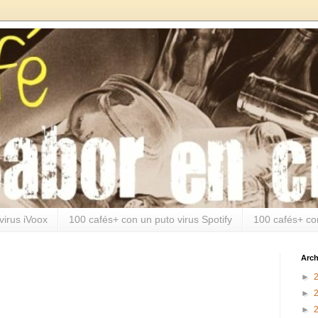
virus iVoox
100 cafés+ con un puto virus Spotify
100 cafés+ co
Arch
►
►
►