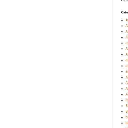
Cate
1
A
A
A
a
A
A
a
a
a
A
A
A
A
b
B
B
b
b