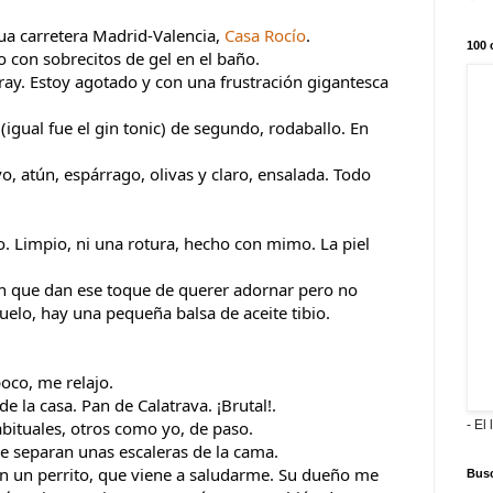
ua carretera Madrid-Valencia, 
Casa Rocío
.
100 
o con sobrecitos de gel en el baño.
ay. Estoy agotado y con una frustración gigantesca 
igual fue el gin tonic) de segundo, rodaballo. En 
, atún, espárrago, olivas y claro, ensalada. Todo 
 
. Limpio, ni una rotura, hecho con mimo. La piel 
que dan ese toque de querer adornar pero no 
uelo, hay una pequeña balsa de aceite tibio. 
oco, me relajo.
 la casa. Pan de Calatrava. ¡Brutal!.
- El 
bituales, otros como yo, de paso.
me separan unas escaleras de la cama.
n un perrito, que viene a saludarme. Su dueño me 
Busc