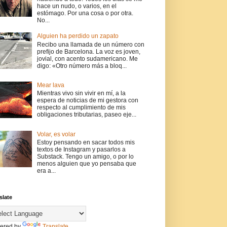
hace un nudo, o varios, en el
estómago. Por una cosa o por otra.
No...
Alguien ha perdido un zapato
Recibo una llamada de un número con
prefijo de Barcelona. La voz es joven,
jovial, con acento sudamericano. Me
digo: «Otro número más a bloq...
Mear lava
Mientras vivo sin vivir en mí, a la
espera de noticias de mi gestora con
respecto al cumplimiento de mis
obligaciones tributarias, paseo eje...
Volar, es volar
Estoy pensando en sacar todos mis
textos de Instagram y pasarlos a
Substack. Tengo un amigo, o por lo
menos alguien que yo pensaba que
era a...
slate
ered by
Translate