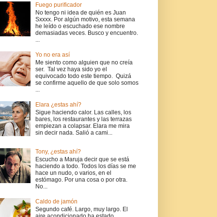
Fuego purificador
No tengo ni idea de quién es Juan
Sxxxx. Por algún motivo, esta semana
he leído o escuchado ese nombre
demasiadas veces. Busco y encuentro.
...
Yo no era así
Me siento como alguien que no creía
ser. Tal vez haya sido yo el
equivocado todo este tiempo. Quizá
se confirme aquello de que solo somos
...
Elara ¿estas ahí?
Sigue haciendo calor. Las calles, los
bares, los restaurantes y las terrazas
empiezan a colapsar. Elara me mira
sin decir nada. Salió a cami...
Tony, ¿estas ahí?
Escucho a Maruja decir que se está
haciendo a todo. Todos los días se me
hace un nudo, o varios, en el
estómago. Por una cosa o por otra.
No...
Caldo de jamón
Segundo café. Largo, muy largo. El
aire acondicionado ha estado