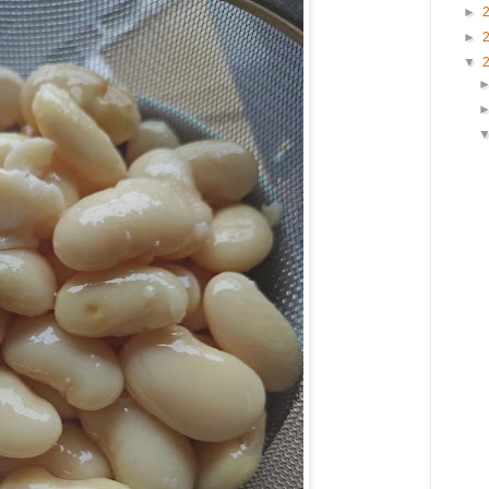
►
►
▼