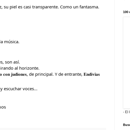
luz, su piel es casi transparente. Como un fantasma.
100 
la música. 
, son así.
irando al horizonte.
𝐜𝐨𝐧 𝐣𝐮𝐝𝐢𝐨𝐧𝐞𝐬, de principal. Y de entrante, 𝐄𝐧𝐝𝐢𝐯𝐢𝐚𝐬 
 y escuchar voces...
𝗈𝗌
- El 
Busc