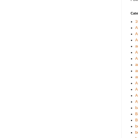
Cate
1
A
A
A
a
A
A
a
a
a
A
A
A
A
b
B
B
b
b