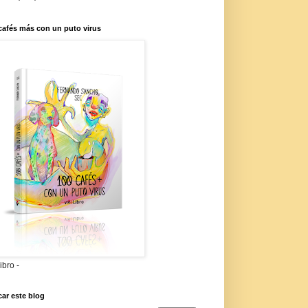
cafés más con un puto virus
libro -
ar este blog