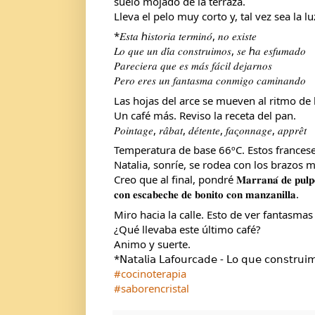
suelo mojado de la terraza.
Lleva el pelo muy corto y, tal vez sea la 
*𝐸𝑠𝑡𝑎 ℎ𝑖𝑠𝑡𝑜𝑟𝑖𝑎 𝑡𝑒𝑟𝑚𝑖𝑛𝑜́, 𝑛𝑜 𝑒𝑥𝑖𝑠𝑡𝑒
𝐿𝑜 𝑞𝑢𝑒 𝑢𝑛 𝑑𝑖́𝑎 𝑐𝑜𝑛𝑠𝑡𝑟𝑢𝑖𝑚𝑜𝑠, 𝑠𝑒 ℎ𝑎 𝑒𝑠𝑓𝑢𝑚𝑎𝑑𝑜
𝑃𝑎𝑟𝑒𝑐𝑖𝑒𝑟𝑎 𝑞𝑢𝑒 𝑒𝑠 𝑚𝑎́𝑠 𝑓𝑎́𝑐𝑖𝑙 𝑑𝑒𝑗𝑎𝑟𝑛𝑜𝑠
𝑃𝑒𝑟𝑜 𝑒𝑟𝑒𝑠 𝑢𝑛 𝑓𝑎𝑛𝑡𝑎𝑠𝑚𝑎 𝑐𝑜𝑛𝑚𝑖𝑔𝑜 𝑐𝑎𝑚𝑖𝑛𝑎𝑛𝑑𝑜
Las hojas del arce se mueven al ritmo de 
Un café más. Reviso la receta del pan. 
𝑃𝑜𝑖𝑛𝑡𝑎𝑔𝑒, 𝑟𝑎̂𝑏𝑎𝑡, 𝑑𝑒́𝑡𝑒𝑛𝑡𝑒, 𝑓𝑎𝑐̧𝑜𝑛𝑛𝑎𝑔𝑒, 𝑎𝑝𝑝𝑟𝑒̂𝑡
Temperatura de base 66ºC. Estos franceses
Natalia, sonríe, se rodea con los brazos m
Creo que al final, pondré 𝐌𝐚𝐫𝐫𝐚𝐧𝐚́ 𝐝𝐞 𝐩𝐮𝐥𝐩𝐨 
𝐜𝐨𝐧 𝐞𝐬𝐜𝐚𝐛𝐞𝐜𝐡𝐞 𝐝𝐞 𝐛𝐨𝐧𝐢𝐭𝐨 𝐜𝐨𝐧 𝐦𝐚𝐧𝐳𝐚𝐧𝐢𝐥𝐥𝐚.
Miro hacia la calle. Esto de ver fantasmas
¿Qué llevaba este último café?
Animo y suerte.
*𝖭𝖺𝗍𝖺𝗅𝗂𝖺 𝖫𝖺𝖿𝗈𝗎𝗋𝖼𝖺𝖽𝖾 - 𝖫𝗈 𝗊𝗎𝖾 𝖼𝗈𝗇𝗌𝗍𝗋𝗎𝗂
#cocinoterapia
#saborencristal