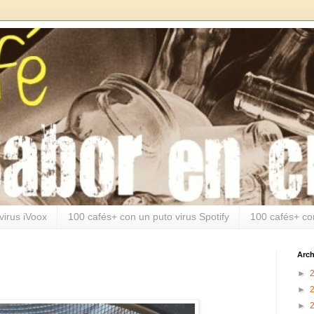
virus iVoox
100 cafés+ con un puto virus Spotify
100 cafés+ co
Arch
►
►
►