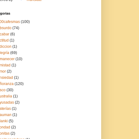
gorias
00cafesmas
(100)
bsurdo
(74)
cabar
(6)
ctitud
(1)
diccion
(1)
legría
(69)
manecer
(10)
mistad
(1)
mor
(2)
nsiedad
(1)
ñoranza
(120)
sco
(30)
ustralia
(1)
yusadas
(2)
aterías
(1)
auman
(1)
lanki
(5)
ondad
(2)
onitas
(2)