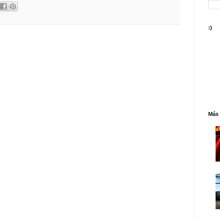
:)
Más 