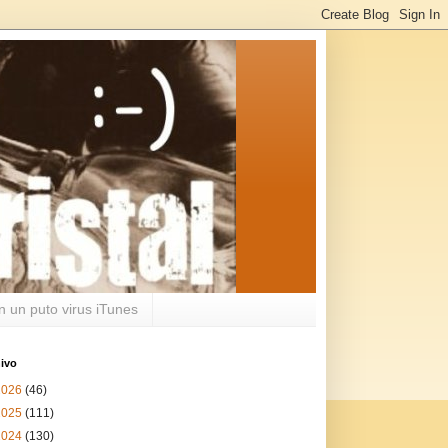
n un puto virus iTunes
ivo
2026
(46)
2025
(111)
2024
(130)