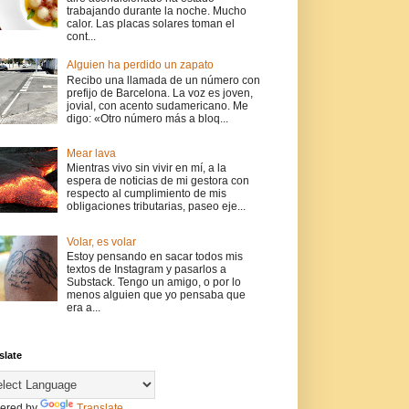
trabajando durante la noche. Mucho
calor. Las placas solares toman el
cont...
Alguien ha perdido un zapato
Recibo una llamada de un número con
prefijo de Barcelona. La voz es joven,
jovial, con acento sudamericano. Me
digo: «Otro número más a bloq...
Mear lava
Mientras vivo sin vivir en mí, a la
espera de noticias de mi gestora con
respecto al cumplimiento de mis
obligaciones tributarias, paseo eje...
Volar, es volar
Estoy pensando en sacar todos mis
textos de Instagram y pasarlos a
Substack. Tengo un amigo, o por lo
menos alguien que yo pensaba que
era a...
slate
ered by
Translate