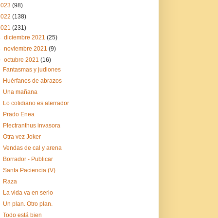
2023
(98)
2022
(138)
2021
(231)
►
diciembre 2021
(25)
►
noviembre 2021
(9)
▼
octubre 2021
(16)
Fantasmas y judiones
Huérfanos de abrazos
Una mañana
Lo cotidiano es aterrador
Prado Enea
Plectranthus invasora
Otra vez Joker
Vendas de cal y arena
Borrador - Publicar
Santa Paciencia (V)
Raza
La vida va en serio
Un plan. Otro plan.
Todo está bien