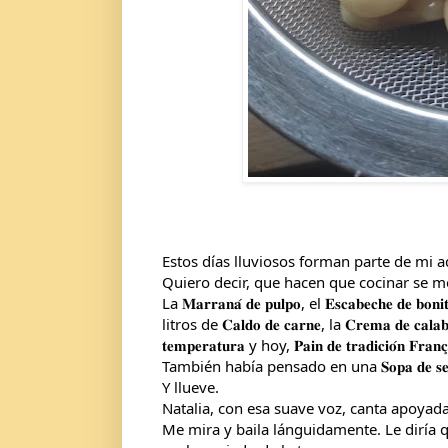
Estos días lluviosos forman parte de mi a
Quiero decir, que hacen que cocinar se 
La 𝐌𝐚𝐫𝐫𝐚𝐧𝐚́ 𝐝𝐞 𝐩𝐮𝐥𝐩𝐨, el 𝐄𝐬𝐜𝐚𝐛𝐞𝐜𝐡𝐞 𝐝𝐞 𝐛𝐨
litros de 𝐂𝐚𝐥𝐝𝐨 𝐝𝐞 𝐜𝐚𝐫𝐧𝐞, la 𝐂𝐫𝐞𝐦𝐚 𝐝𝐞 𝐜𝐚𝐥𝐚𝐛𝐚
𝐭𝐞𝐦𝐩𝐞𝐫𝐚𝐭𝐮𝐫𝐚 y hoy, 𝐏𝐚𝐢𝐧 𝐝𝐞 𝐭𝐫𝐚𝐝𝐢𝐜𝐢𝐨́𝐧 
También había pensado en una 𝐒𝐨𝐩𝐚 𝐝𝐞 𝐬𝐞𝐭
Y llueve.
Natalia, con esa suave voz, canta apoyada 
Me mira y baila lánguidamente. Le diría qu