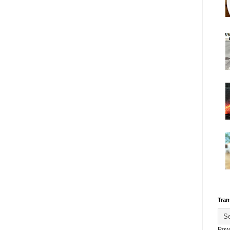
Tran
Pow