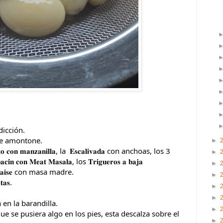
dicción.
me amontone.
►
𝐧𝐢𝐭𝐨 𝐜𝐨𝐧 𝐦𝐚𝐧𝐳𝐚𝐧𝐢𝐥𝐥𝐚, la  𝐄𝐬𝐜𝐚𝐥𝐢𝐯𝐚𝐝𝐚 con anchoas, los 3 
►
𝐢́𝐧 𝐜𝐨𝐧 𝐌𝐞𝐚𝐭 𝐌𝐚𝐬𝐚𝐥𝐚, los 𝐓𝐫𝐢𝐠𝐮𝐞𝐫𝐨𝐬 𝐚 𝐛𝐚𝐣𝐚 
►
𝐫𝐚𝐧𝐜̧𝐚𝐢𝐬𝐞 con masa madre.
►
𝐚𝐬.
►
►
en la barandilla. 
►
e se pusiera algo en los pies, esta descalza sobre el 
►