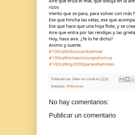
Aire que eriza el mar, que dibuja en la ar
rizos
Viento que se para, para volver con más fu
Ese que hincha las velas, ese que acomp
Ese que hace que una hoja flote, y se cre
Aire que entra por las rendijas y las grieta
Hoy, hace aire. ¿Te lo he dicho?
Animo y suerte.
#100cafesbuscandoelmar
#100cafesmasconunputovirus
#100cafesy2000paracetamoles
Publicado por
Sabor en cristal
en
10:50
Etiquetas:
Reflexiones
No hay comentarios:
Publicar un comentario