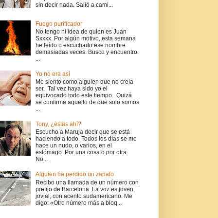
sin decir nada. Salió a cami...
Fuego purificador
No tengo ni idea de quién es Juan
Sxxxx. Por algún motivo, esta semana
he leído o escuchado ese nombre
demasiadas veces. Busco y encuentro.
...
Yo no era así
Me siento como alguien que no creía
ser. Tal vez haya sido yo el
equivocado todo este tiempo. Quizá
se confirme aquello de que solo somos
...
Tony, ¿estas ahí?
Escucho a Maruja decir que se está
haciendo a todo. Todos los días se me
hace un nudo, o varios, en el
estómago. Por una cosa o por otra.
No...
Alguien ha perdido un zapato
Recibo una llamada de un número con
prefijo de Barcelona. La voz es joven,
jovial, con acento sudamericano. Me
digo: «Otro número más a bloq...