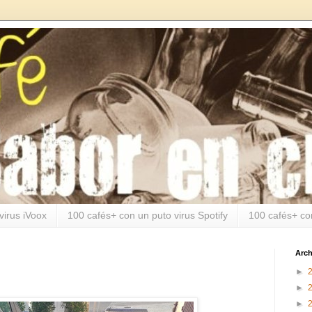
virus iVoox
100 cafés+ con un puto virus Spotify
100 cafés+ co
Arch
►
►
►