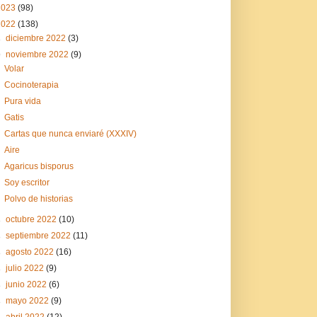
2023
(98)
2022
(138)
►
diciembre 2022
(3)
▼
noviembre 2022
(9)
Volar
Cocinoterapia
Pura vida
Gatis
Cartas que nunca enviaré (XXXIV)
Aire
Agaricus bisporus
Soy escritor
Polvo de historias
►
octubre 2022
(10)
►
septiembre 2022
(11)
►
agosto 2022
(16)
►
julio 2022
(9)
►
junio 2022
(6)
►
mayo 2022
(9)
►
abril 2022
(12)