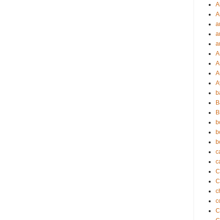
A
A
a
a
a
A
A
A
A
b
B
B
b
b
b
c
c
C
c
c
C