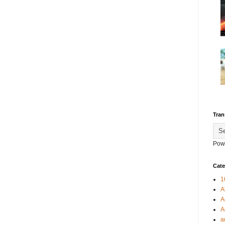
Tran
Pow
Cate
1
A
A
A
a