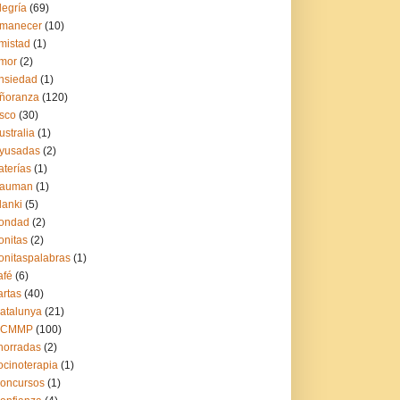
legría
(69)
manecer
(10)
mistad
(1)
mor
(2)
nsiedad
(1)
ñoranza
(120)
sco
(30)
ustralia
(1)
yusadas
(2)
aterías
(1)
auman
(1)
lanki
(5)
ondad
(2)
onitas
(2)
onitaspalabras
(1)
afé
(6)
artas
(40)
atalunya
(21)
CCMMP
(100)
horradas
(2)
ocinoterapia
(1)
oncursos
(1)