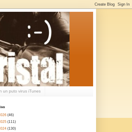
n un puto virus iTunes
ivo
2026
(46)
2025
(111)
2024
(130)