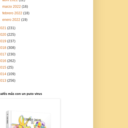
►
marzo 2022
(16)
►
febrero 2022
(18)
►
enero 2022
(19)
2021
(231)
2020
(225)
2019
(237)
2018
(308)
2017
(230)
2016
(262)
2015
(25)
2014
(109)
2013
(256)
cafés más con un puto virus