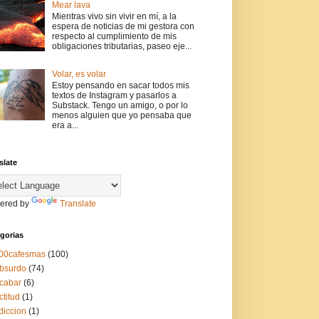
Mear lava
Mientras vivo sin vivir en mí, a la
espera de noticias de mi gestora con
respecto al cumplimiento de mis
obligaciones tributarias, paseo eje...
Volar, es volar
Estoy pensando en sacar todos mis
textos de Instagram y pasarlos a
Substack. Tengo un amigo, o por lo
menos alguien que yo pensaba que
era a...
slate
ered by
Translate
gorias
00cafesmas
(100)
bsurdo
(74)
cabar
(6)
ctitud
(1)
diccion
(1)