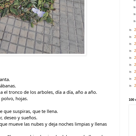
►
►
►
►
►
►
►
anta.
►
sábanas.
►
a el tronco de los arboles, día a día, año a año.
 polvo, hojas.
100 
e que suspiras, que te llena.
r, deseo y sueños.
 que mueve las nubes y deja noches limpias y llenas 