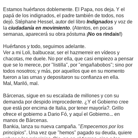
Estamos huérfanos doblemente. El Papa, nos deja. Y el
papá de los indignados, el padre también de todos, nos
dejó. Stéphane Hessel, autor del libro
Indignados
y voz de
la
ciudadanía en movimiento
. (Atentos, en pocas
semanas, aparecerá su obra póstuma
¡No os rindais!
)
Huérfanos y todo, seguimos adelante.
Ver a mi Loli, balbucear, ser el hazmerreir en vídeos y
chacotas, me duele. No por ella, que casi empiezo a pensar
que se lo merece, por "listilla", por "engañabobos"; sino por
todos nosotros; y más, por aquellos que en su momento
fueron a las urnas y depositaron su confianza en ella.
Mal, Mariló, mal.
Bárcenas, sigue en su escalada de millones y con su
demanda por despido improcedente. ¿Y el Gobierno cree
que está por encima de Italia, por tener mayoría?. Grillo
ofrece el gobierno a Dario Fó, y aquí el Gobierno... en
manos de Bárcenas.
Bankia, lanza su nueva campaña. "
Empecemos por los
principios
". Una vez que "hemos" pagado su deuda, quiere