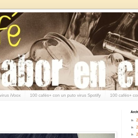
virus iVoox
100 cafés+ con un puto virus Spotify
100 cafés+ co
Arch
►
►
►