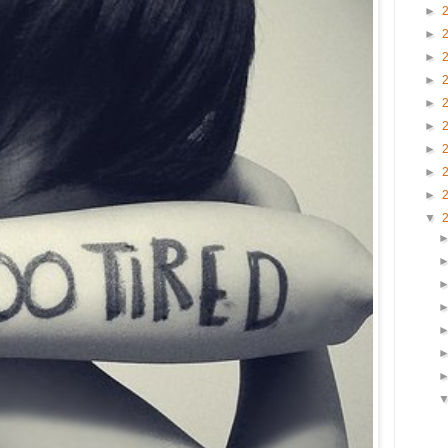
►
►
►
►
►
►
►
►
►
▼