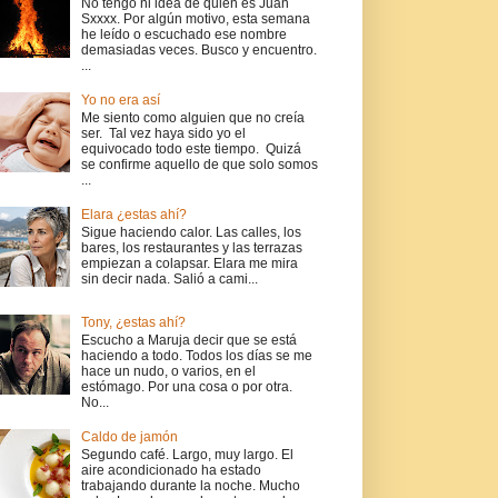
No tengo ni idea de quién es Juan
Sxxxx. Por algún motivo, esta semana
he leído o escuchado ese nombre
demasiadas veces. Busco y encuentro.
...
Yo no era así
Me siento como alguien que no creía
ser. Tal vez haya sido yo el
equivocado todo este tiempo. Quizá
se confirme aquello de que solo somos
...
Elara ¿estas ahí?
Sigue haciendo calor. Las calles, los
bares, los restaurantes y las terrazas
empiezan a colapsar. Elara me mira
sin decir nada. Salió a cami...
Tony, ¿estas ahí?
Escucho a Maruja decir que se está
haciendo a todo. Todos los días se me
hace un nudo, o varios, en el
estómago. Por una cosa o por otra.
No...
Caldo de jamón
Segundo café. Largo, muy largo. El
aire acondicionado ha estado
trabajando durante la noche. Mucho