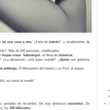
ar
de una cosa a otra
. ¿Falta de
interés
?, o simplemente,
la
nte?. Más de 200 personas, volatilizadas.
as
tropas rusas
.
Sebastopol
, se llena de
violencia
.
. ¿La abstención, será quien mande?. ¿
Quien
nos gobierna
la antitrepa
. El
Monasterio
del Interior y su Prior, al ataque.
ñol, no contar el mundo"
►
as portadas de recuerdos. De muy dolorosos
recuerdos
. De
za, los
192 fallecidos
.