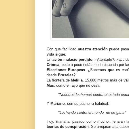
Con que facilidad
nuestra atención
puede pas
vida sigue
.
Un
avión malasio perdido
. ¿Atentado?, ¿accide
Crimea
, poco a poco está siendo ocupada por l
Elecciones Europeas
. ¿Sabemos
que
es eso?
desde
Bruselas
?.
La frontera de
Melilla
, 15.000 metros más de
val
Mas
, como el rayo que no cesa:
"Nosotros luchamos contra el estado espa
Y
Mariano
, con su pachorra habitual:
"Luchando contra el mundo, no se gana"
Hoy, mañana, pasado como mucho; llenaran l
teorías de conspiración
. Se arrojaran a la cabe