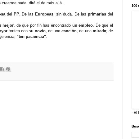
in creerme nada, dirá el de más allá.
100 
osa
del
PP
. De las
Europeas
, sin duda. De las
primarias
del
s mejor
, de que por fin has encontrado
un empleo
. De que el
ayor
tontea con su
novio
, de una
canción
, de una
mirada
; de
gerencia,
"ten paciencia"
.
- El 
Busc