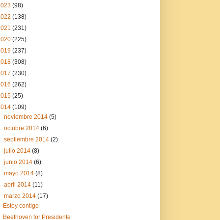
2023
(98)
2022
(138)
2021
(231)
2020
(225)
2019
(237)
2018
(308)
2017
(230)
2016
(262)
2015
(25)
2014
(109)
►
noviembre 2014
(5)
►
octubre 2014
(6)
►
septiembre 2014
(2)
►
julio 2014
(8)
►
junio 2014
(6)
►
mayo 2014
(8)
►
abril 2014
(11)
▼
marzo 2014
(17)
Estoy contigo
Beethoven for Presidente