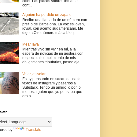
calor. Las placas solares toman el
cont...
Alguien ha perdido un zapato
Recibo una llamada de un número con
prefijo de Barcelona. La voz es joven,
jovial, con acento sudamericano. Me
digo: «Otro número más a bloq...
Mear lava
Mientras vivo sin vivir en mí, a la
espera de noticias de mi gestora con
respecto al cumplimiento de mis
obligaciones tributarias, paseo eje...
Volar, es volar
Estoy pensando en sacar todos mis
textos de Instagram y pasarlos a
Substack. Tengo un amigo, o por lo
menos alguien que yo pensaba que
era a...
slate
ered by
Translate