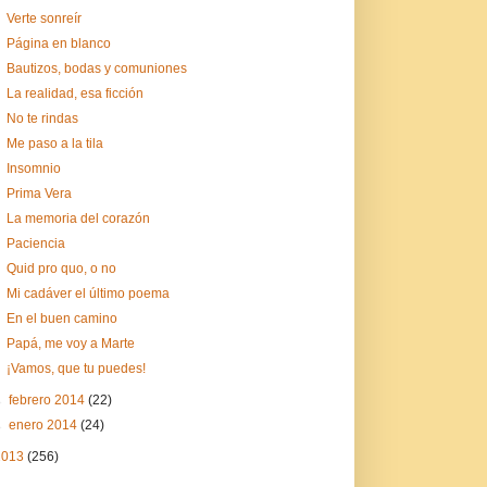
Verte sonreír
Página en blanco
Bautizos, bodas y comuniones
La realidad, esa ficción
No te rindas
Me paso a la tila
Insomnio
Prima Vera
La memoria del corazón
Paciencia
Quid pro quo, o no
Mi cadáver el último poema
En el buen camino
Papá, me voy a Marte
¡Vamos, que tu puedes!
►
febrero 2014
(22)
►
enero 2014
(24)
2013
(256)