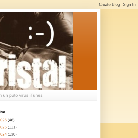
n un puto virus iTunes
ivo
2026
(46)
2025
(111)
2024
(130)