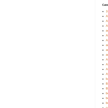
Cate
1
A
A
A
a
A
A
a
a
a
A
A
A
A
b
B
B
b
b
b
c