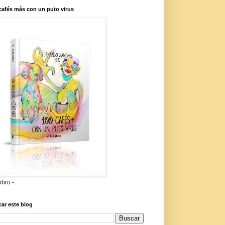
cafés más con un puto virus
libro -
ar este blog