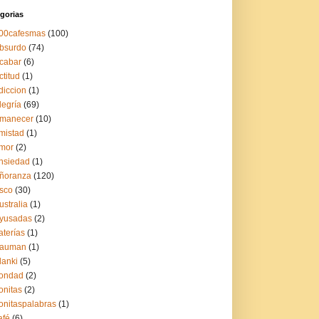
gorias
00cafesmas
(100)
bsurdo
(74)
cabar
(6)
ctitud
(1)
diccion
(1)
legría
(69)
manecer
(10)
mistad
(1)
mor
(2)
nsiedad
(1)
ñoranza
(120)
sco
(30)
ustralia
(1)
yusadas
(2)
aterías
(1)
auman
(1)
lanki
(5)
ondad
(2)
onitas
(2)
onitaspalabras
(1)
afé
(6)