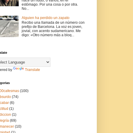
hace un nudo, o varios, en el
estómago. Por una cosa o por otra.
No...
Alguien ha perdido un zapato
Recibo una llamada de un número con
prefijo de Barcelona. La voz es joven,
jovial, con acento sudamericano. Me
digo: «Otro número más a bloq...
slate
ered by
Translate
gorias
00cafesmas
(100)
bsurdo
(74)
cabar
(6)
ctitud
(1)
diccion
(1)
legría
(69)
manecer
(10)
mistad
(1)