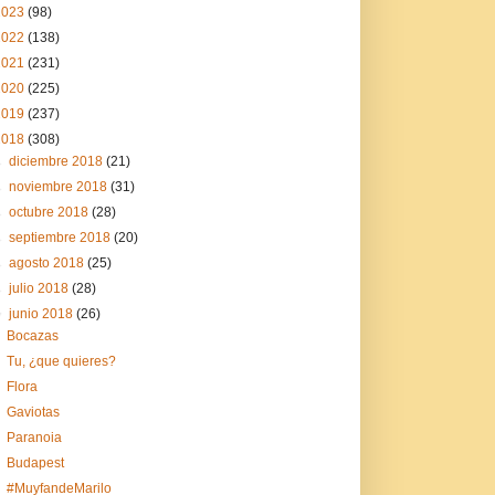
2023
(98)
2022
(138)
2021
(231)
2020
(225)
2019
(237)
2018
(308)
►
diciembre 2018
(21)
►
noviembre 2018
(31)
►
octubre 2018
(28)
►
septiembre 2018
(20)
►
agosto 2018
(25)
►
julio 2018
(28)
▼
junio 2018
(26)
Bocazas
Tu, ¿que quieres?
Flora
Gaviotas
Paranoia
Budapest
#MuyfandeMarilo