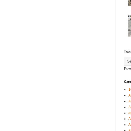
Tran
Pow
Cate
1
A
A
A
a
A
A
a