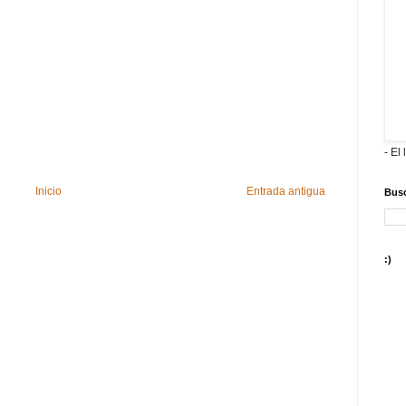
- El 
Inicio
Entrada antigua
Busc
:)