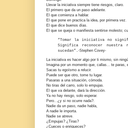
Llevar la iniciativa siempre tiene riesgos, claro.
El primero que da un paso adelante.
El que comienza a hablar.
El que pone en practica la idea, por primera vez.
El que dice buenos días.
El que se queja o manifiesta sentirse molesto; c
“Tomar la iniciativa no signi
Significa reconocer nuestra 
-Stephen Covey-
sucedan”.
La iniciativa es hacer algo por ti mismo, sin ningú
Imagina por un momento que, callas... te paras, 
Sacas tu egoísmo a relucir.
Puede ser que otro, tome tu lugar.
Pasaras a una situación, cómoda.
No tiras del carro, solo lo empujas.
El que va delante, dará la dirección.
Ya no hay riesgo, solo esperar.
Pero...¿y si no ocurre nada?.
Nadie da un paso, nadie habla,
A nadie le importa.
Nadie se atreve.
¿Empujas? ¿Tiras?
¿Cueces o enriqueces?