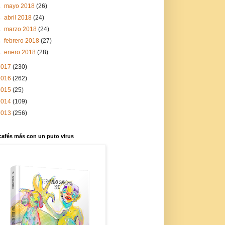
►
mayo 2018
(26)
►
abril 2018
(24)
►
marzo 2018
(24)
►
febrero 2018
(27)
►
enero 2018
(28)
2017
(230)
2016
(262)
2015
(25)
2014
(109)
2013
(256)
cafés más con un puto virus