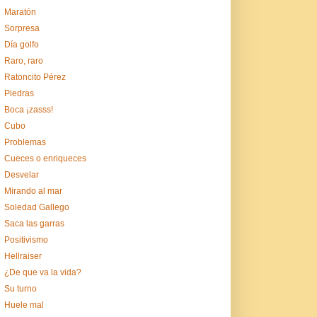
Maratón
Sorpresa
Día golfo
Raro, raro
Ratoncito Pérez
Piedras
Boca ¡zasss!
Cubo
Problemas
Cueces o enriqueces
Desvelar
Mirando al mar
Soledad Gallego
Saca las garras
Positivismo
Hellraiser
¿De que va la vida?
Su turno
Huele mal