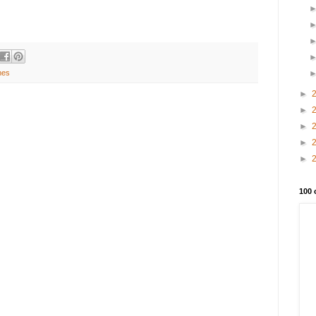
nes
►
►
►
►
►
100 