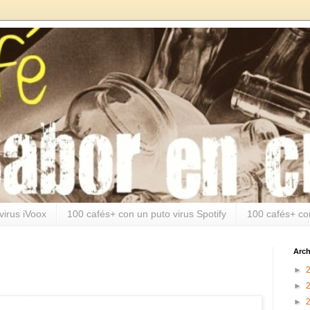
virus iVoox
100 cafés+ con un puto virus Spotify
100 cafés+ co
Arch
►
►
►