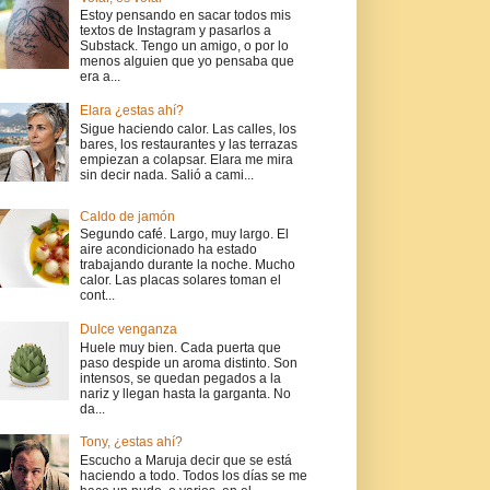
Estoy pensando en sacar todos mis
textos de Instagram y pasarlos a
Substack. Tengo un amigo, o por lo
menos alguien que yo pensaba que
era a...
Elara ¿estas ahí?
Sigue haciendo calor. Las calles, los
bares, los restaurantes y las terrazas
empiezan a colapsar. Elara me mira
sin decir nada. Salió a cami...
Caldo de jamón
Segundo café. Largo, muy largo. El
aire acondicionado ha estado
trabajando durante la noche. Mucho
calor. Las placas solares toman el
cont...
Dulce venganza
Huele muy bien. Cada puerta que
paso despide un aroma distinto. Son
intensos, se quedan pegados a la
nariz y llegan hasta la garganta. No
da...
Tony, ¿estas ahí?
Escucho a Maruja decir que se está
haciendo a todo. Todos los días se me