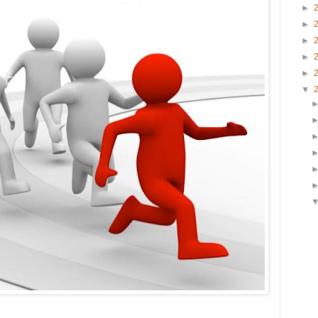
►
►
►
►
►
▼