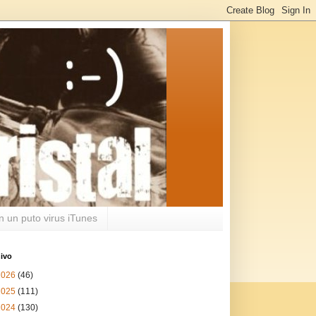
n un puto virus iTunes
ivo
2026
(46)
2025
(111)
2024
(130)