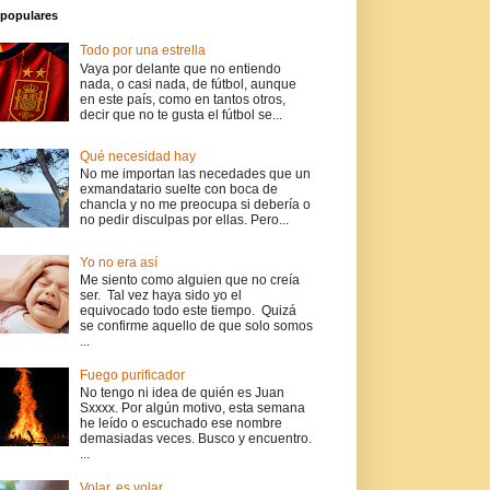
populares
Todo por una estrella
Vaya por delante que no entiendo
nada, o casi nada, de fútbol, aunque
en este país, como en tantos otros,
decir que no te gusta el fútbol se...
Qué necesidad hay
No me importan las necedades que un
exmandatario suelte con boca de
chancla y no me preocupa si debería o
no pedir disculpas por ellas. Pero...
Yo no era así
Me siento como alguien que no creía
ser. Tal vez haya sido yo el
equivocado todo este tiempo. Quizá
se confirme aquello de que solo somos
...
Fuego purificador
No tengo ni idea de quién es Juan
Sxxxx. Por algún motivo, esta semana
he leído o escuchado ese nombre
demasiadas veces. Busco y encuentro.
...
Volar, es volar