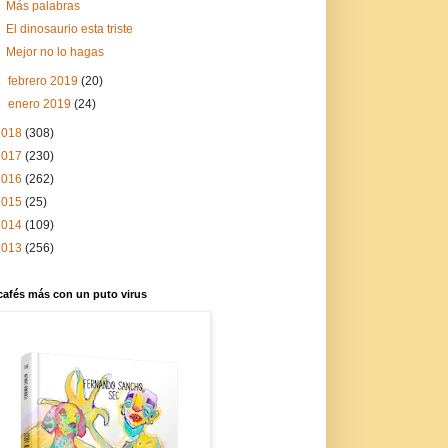
Más palabras
El dinosaurio esta triste
Mejor no lo hagas
►
febrero 2019
(20)
►
enero 2019
(24)
2018
(308)
2017
(230)
2016
(262)
2015
(25)
2014
(109)
2013
(256)
cafés más con un puto virus