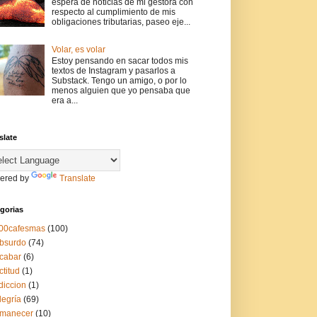
espera de noticias de mi gestora con
respecto al cumplimiento de mis
obligaciones tributarias, paseo eje...
Volar, es volar
Estoy pensando en sacar todos mis
textos de Instagram y pasarlos a
Substack. Tengo un amigo, o por lo
menos alguien que yo pensaba que
era a...
slate
ered by
Translate
gorias
00cafesmas
(100)
bsurdo
(74)
cabar
(6)
ctitud
(1)
diccion
(1)
legría
(69)
manecer
(10)