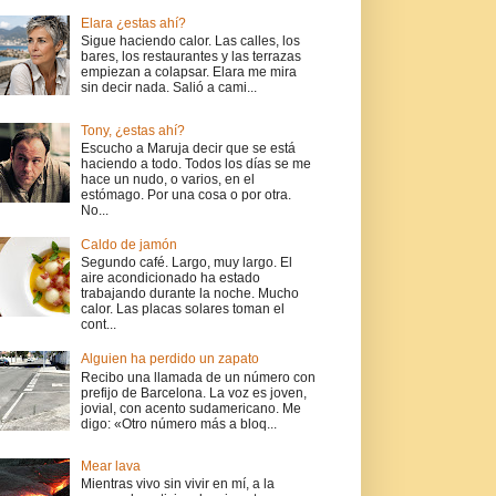
Elara ¿estas ahí?
Sigue haciendo calor. Las calles, los
bares, los restaurantes y las terrazas
empiezan a colapsar. Elara me mira
sin decir nada. Salió a cami...
Tony, ¿estas ahí?
Escucho a Maruja decir que se está
haciendo a todo. Todos los días se me
hace un nudo, o varios, en el
estómago. Por una cosa o por otra.
No...
Caldo de jamón
Segundo café. Largo, muy largo. El
aire acondicionado ha estado
trabajando durante la noche. Mucho
calor. Las placas solares toman el
cont...
Alguien ha perdido un zapato
Recibo una llamada de un número con
prefijo de Barcelona. La voz es joven,
jovial, con acento sudamericano. Me
digo: «Otro número más a bloq...
Mear lava
Mientras vivo sin vivir en mí, a la