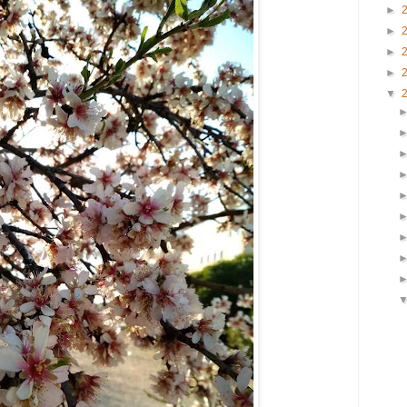
►
►
►
►
▼