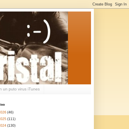
n un puto virus iTunes
ivo
2026
(46)
2025
(111)
2024
(130)