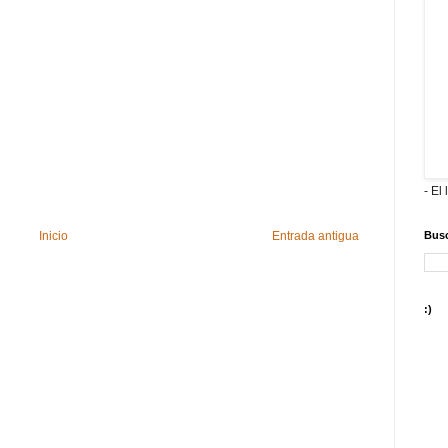
- El 
Busc
Inicio
Entrada antigua
:)