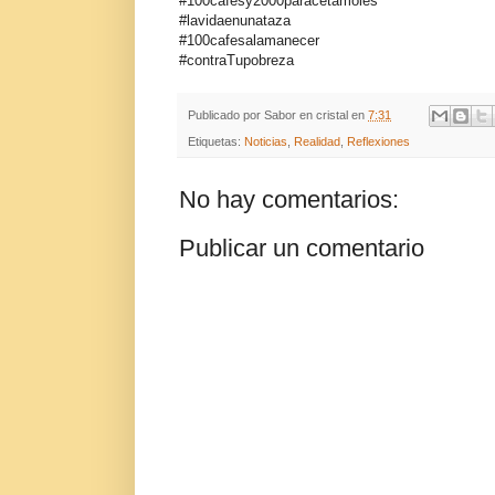
#100cafesy2000paracetamoles
#lavidaenunataza
#100cafesalamanecer
#contraTupobreza
Publicado por
Sabor en cristal
en
7:31
Etiquetas:
Noticias
,
Realidad
,
Reflexiones
No hay comentarios:
Publicar un comentario