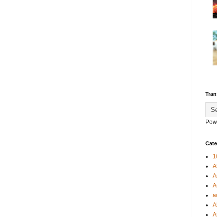
Tran
Pow
Cate
1
A
A
A
a
A
A