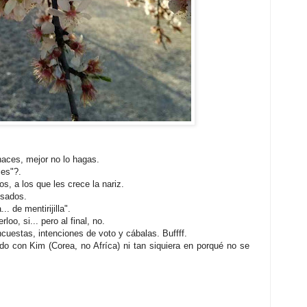
haces, mejor no lo hagas.
ces"?.
os, a los que les crece la nariz.
sados.
.. de mentirijilla".
oo, si... pero al final, no.
ncuestas, intenciones de voto y cábalas. Buffff.
rdo con Kim (Corea, no Afríca) ni tan siquiera en porqué no se