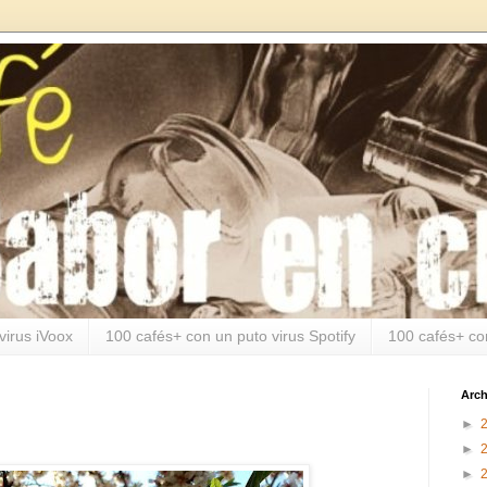
virus iVoox
100 cafés+ con un puto virus Spotify
100 cafés+ co
Arch
►
►
►