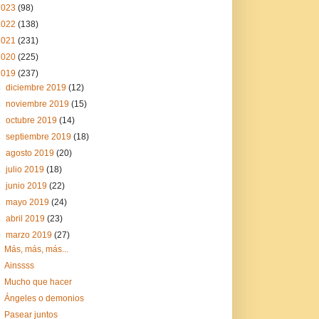
2023
(98)
2022
(138)
2021
(231)
2020
(225)
2019
(237)
►
diciembre 2019
(12)
►
noviembre 2019
(15)
►
octubre 2019
(14)
►
septiembre 2019
(18)
►
agosto 2019
(20)
►
julio 2019
(18)
►
junio 2019
(22)
►
mayo 2019
(24)
►
abril 2019
(23)
▼
marzo 2019
(27)
Más, más, más...
Ainssss
Mucho que hacer
Ángeles o demonios
Pasear juntos